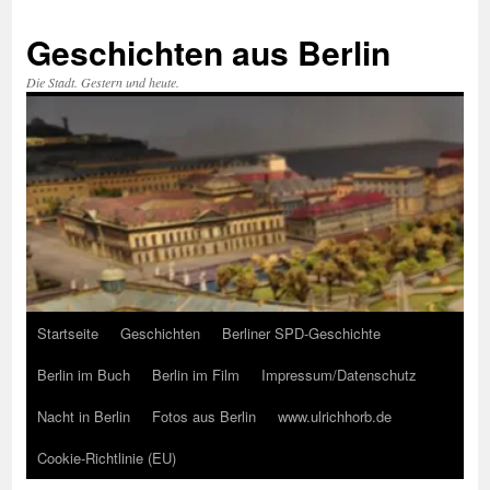
Zum
Inhalt
Geschichten aus Berlin
springen
Die Stadt. Gestern und heute.
Startseite
Geschichten
Berliner SPD-Geschichte
Berlin im Buch
Berlin im Film
Impressum/Datenschutz
Nacht in Berlin
Fotos aus Berlin
www.ulrichhorb.de
Cookie-Richtlinie (EU)