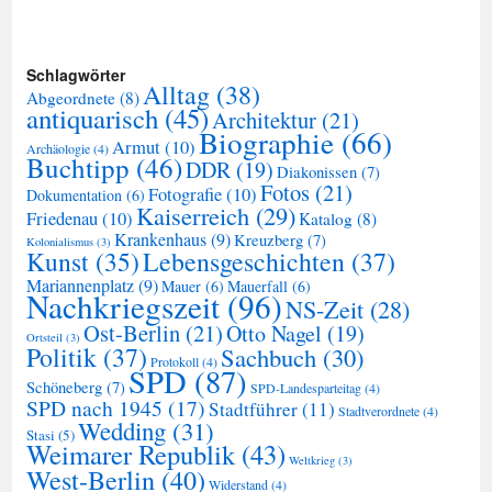
Schlagwörter
Alltag
(38)
Abgeordnete
(8)
antiquarisch
(45)
Architektur
(21)
Biographie
(66)
Armut
(10)
Archäologie
(4)
Buchtipp
(46)
DDR
(19)
Diakonissen
(7)
Fotos
(21)
Fotografie
(10)
Dokumentation
(6)
Kaiserreich
(29)
Friedenau
(10)
Katalog
(8)
Krankenhaus
(9)
Kreuzberg
(7)
Kolonialismus
(3)
Kunst
(35)
Lebensgeschichten
(37)
Mariannenplatz
(9)
Mauer
(6)
Mauerfall
(6)
Nachkriegszeit
(96)
NS-Zeit
(28)
Ost-Berlin
(21)
Otto Nagel
(19)
Ortsteil
(3)
Politik
(37)
Sachbuch
(30)
Protokoll
(4)
SPD
(87)
Schöneberg
(7)
SPD-Landesparteitag
(4)
SPD nach 1945
(17)
Stadtführer
(11)
Stadtverordnete
(4)
Wedding
(31)
Stasi
(5)
Weimarer Republik
(43)
Weltkrieg
(3)
West-Berlin
(40)
Widerstand
(4)