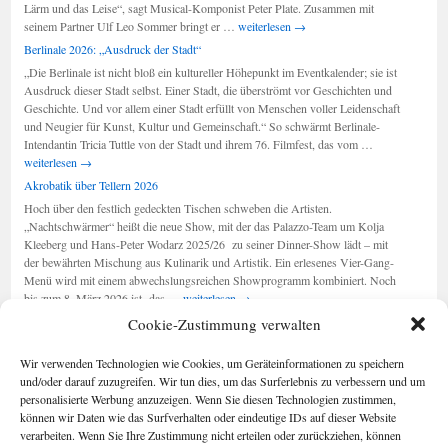
Lärm und das Leise“, sagt Musical-Komponist Peter Plate. Zusammen mit
Berlin-
seinem Partner Ulf Leo Sommer bringt er …
weiterlesen
→
Musical:
Berlinale 2026: „Ausdruck der Stadt“
„Wir
„Die Berlinale ist nicht bloß ein kultureller Höhepunkt im Eventkalender; sie ist
sind
Ausdruck dieser Stadt selbst. Einer Stadt, die überströmt vor Geschichten und
am
Geschichte. Und vor allem einer Stadt erfüllt von Menschen voller Leidenschaft
Leben“
und Neugier für Kunst, Kultur und Gemeinschaft.“ So schwärmt Berlinale-
Berlinale
Intendantin Tricia Tuttle von der Stadt und ihrem 76. Filmfest, das vom …
2026:
weiterlesen
→
„Ausdruck
Akrobatik über Tellern 2026
der
Hoch über den festlich gedeckten Tischen schweben die Artisten.
Stadt“
„Nachtschwärmer“ heißt die neue Show, mit der das Palazzo-Team um Kolja
Kleeberg und Hans-Peter Wodarz 2025/26 zu seiner Dinner-Show lädt – mit
der bewährten Mischung aus Kulinarik und Artistik. Ein erlesenes Vier-Gang-
Menü wird mit einem abwechslungsreichen Showprogramm kombiniert. Noch
Akrobatik
bis zum 8. März 2026 ist das …
weiterlesen
→
über
Cookie-Zustimmung verwalten
Tellern
2026
Seiten
Kategorien
Wir verwenden Technologien wie Cookies, um Geräteinformationen zu speichern
Kategorien
Berlin im Buch
und/oder darauf zuzugreifen. Wir tun dies, um das Surferlebnis zu verbessern und um
Cookie-
personalisierte Werbung anzuzeigen. Wenn Sie diesen Technologien zustimmen,
Richtlinie (EU)
können wir Daten wie das Surfverhalten oder eindeutige IDs auf dieser Website
Foto-Blog
verarbeiten. Wenn Sie Ihre Zustimmung nicht erteilen oder zurückziehen, können