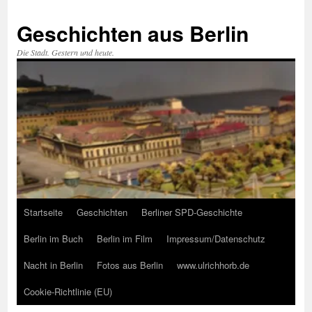
Zum
Inhalt
Geschichten aus Berlin
springen
Die Stadt. Gestern und heute.
Startseite
Geschichten
Berliner SPD-Geschichte
Berlin im Buch
Berlin im Film
Impressum/Datenschutz
Nacht in Berlin
Fotos aus Berlin
www.ulrichhorb.de
Cookie-Richtlinie (EU)