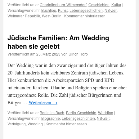
Veröffentlicht unter
Charlottenburg-Wilmersdorf
,
Geschichten
,
Kultur
|
Verschlagwortet mit
Buchtipp
,
Kunst
,
Lebensgeschichten
,
NS-Zeit
,
Weimarer Republik
,
West-Berlin
|
Kommentar hinterlassen
Jüdische Familien: Am Wedding
haben sie gelebt
Veröffentlicht am
25. März 2023
von
Ulrich Horb
Der Wedding war in den zwanziger und dreißiger Jahren des
20. Jahrhunderts kein sichtbares Zentrum jüdischen Lebens.
Hier konkurrierten die Arbeiterparteien SPD und KPD
miteinander, Kirchen, Glaube und Religion spielten eine eher
untergeordnete Rolle. Die Zahl jüdischer Bürgerinnen und
Bürger …
Weiterlesen
→
Veröffentlicht unter
Berlin im Buch
,
Berlin-Geschichte
,
Wedding
|
Verschlagwortet mit
Biographie
,
Lebensgeschichten
,
NS-Zeit
,
Verfolgung
,
Wedding
|
Kommentar hinterlassen