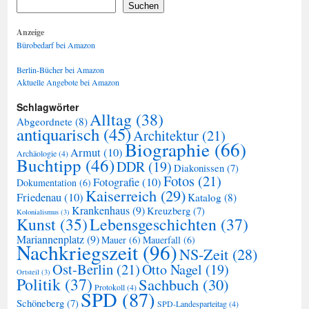
Suchen
Anzeige
Bürobedarf bei Amazon
Berlin-Bücher bei Amazon
Aktuelle Angebote bei Amazon
Schlagwörter
Alltag
(38)
Abgeordnete
(8)
antiquarisch
(45)
Architektur
(21)
Biographie
(66)
Armut
(10)
Archäologie
(4)
Buchtipp
(46)
DDR
(19)
Diakonissen
(7)
Fotos
(21)
Fotografie
(10)
Dokumentation
(6)
Kaiserreich
(29)
Friedenau
(10)
Katalog
(8)
Krankenhaus
(9)
Kreuzberg
(7)
Kolonialismus
(3)
Kunst
(35)
Lebensgeschichten
(37)
Mariannenplatz
(9)
Mauer
(6)
Mauerfall
(6)
Nachkriegszeit
(96)
NS-Zeit
(28)
Ost-Berlin
(21)
Otto Nagel
(19)
Ortsteil
(3)
Politik
(37)
Sachbuch
(30)
Protokoll
(4)
SPD
(87)
Schöneberg
(7)
SPD-Landesparteitag
(4)