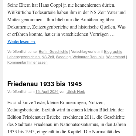
Seine Eltern hat Hans Coppi jr. nie kennenlernen dürfen.
Willkürliche Todesurteile haben ihm in der NS-Zeit Vater und
Mutter genommen. Ihm blieb nur die Annäherung über
Dokumente, Zeitzeugenberichte und historische Quellen. Was
er erfahren konnte, hat er in verschiedenen Vorträgen …
Weiterlesen
→
Veröffentlicht unter
Berlin-Geschichte
|
Verschlagwortet mit
Biographie
,
Lebensgeschichten
,
NS-Zeit
,
Wedding
,
Weimarer Republik
,
Widerstand
|
Kommentar hinterlassen
Friedenau 1933 bis 1945
Veröffentlicht am
15. April 2026
von
Ulrich Horb
Es sind kurze Texte, kleine Erinnerungen, Notizen,
Zeitungsberichte. Erzählt wird in einem kleinen Büchlein der
Edition Friedenauer Brücke, erschienen 2011, die Geschichte
des Stadtteils Friedenau im Nationalsozialismus, in den Jahren
1933 bis 1945, eingeteilt in die Kapitel: Die Normalität des …