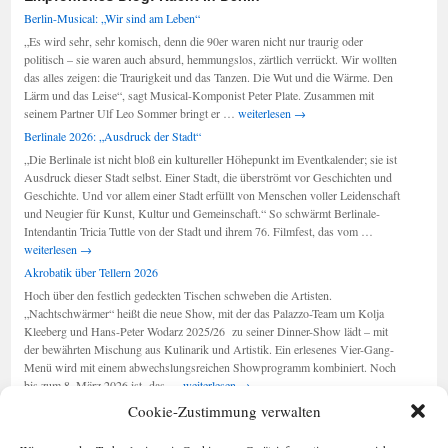
Berlin-Musical: „Wir sind am Leben“
„Es wird sehr, sehr komisch, denn die 90er waren nicht nur traurig oder
politisch – sie waren auch absurd, hemmungslos, zärtlich verrückt. Wir wollten
das alles zeigen: die Traurigkeit und das Tanzen. Die Wut und die Wärme. Den
Lärm und das Leise“, sagt Musical-Komponist Peter Plate. Zusammen mit
Berlin-
seinem Partner Ulf Leo Sommer bringt er …
weiterlesen
→
Musical:
Berlinale 2026: „Ausdruck der Stadt“
„Wir
„Die Berlinale ist nicht bloß ein kultureller Höhepunkt im Eventkalender; sie ist
sind
Ausdruck dieser Stadt selbst. Einer Stadt, die überströmt vor Geschichten und
am
Geschichte. Und vor allem einer Stadt erfüllt von Menschen voller Leidenschaft
Leben“
und Neugier für Kunst, Kultur und Gemeinschaft.“ So schwärmt Berlinale-
Berlinale
Intendantin Tricia Tuttle von der Stadt und ihrem 76. Filmfest, das vom …
2026:
weiterlesen
→
„Ausdruck
Akrobatik über Tellern 2026
der
Hoch über den festlich gedeckten Tischen schweben die Artisten.
Stadt“
„Nachtschwärmer“ heißt die neue Show, mit der das Palazzo-Team um Kolja
Kleeberg und Hans-Peter Wodarz 2025/26 zu seiner Dinner-Show lädt – mit
der bewährten Mischung aus Kulinarik und Artistik. Ein erlesenes Vier-Gang-
Menü wird mit einem abwechslungsreichen Showprogramm kombiniert. Noch
Akrobatik
bis zum 8. März 2026 ist das …
weiterlesen
→
über
Cookie-Zustimmung verwalten
Tellern
2026
Seiten
Kategorien