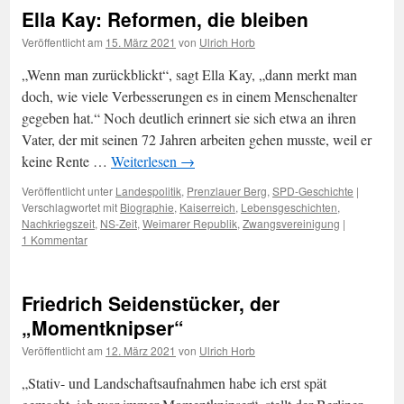
Ella Kay: Reformen, die bleiben
Veröffentlicht am
15. März 2021
von
Ulrich Horb
„Wenn man zurückblickt“, sagt Ella Kay, „dann merkt man
doch, wie viele Verbesserungen es in einem Menschenalter
gegeben hat.“ Noch deutlich erinnert sie sich etwa an ihren
Vater, der mit seinen 72 Jahren arbeiten gehen musste, weil er
keine Rente …
Weiterlesen
→
Veröffentlicht unter
Landespolitik
,
Prenzlauer Berg
,
SPD-Geschichte
|
Verschlagwortet mit
Biographie
,
Kaiserreich
,
Lebensgeschichten
,
Nachkriegszeit
,
NS-Zeit
,
Weimarer Republik
,
Zwangsvereinigung
|
1 Kommentar
Friedrich Seidenstücker, der
„Momentknipser“
Veröffentlicht am
12. März 2021
von
Ulrich Horb
„Stativ- und Landschaftsaufnahmen habe ich erst spät