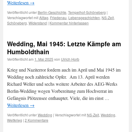
Weiterlesen
→
Veröffentlicht unter
Berlin-Geschichte
,
Tempelhof-Schöneberg
|
Verschlagwortet mit
Alltag
,
Friedenau
,
Lebensgeschichten
,
NS-Zeit
,
Schöneberg
,
Widerstand
|
Kommentar hinterlassen
Wedding, Mai 1945: Letzte Kämpfe am
Humboldthain
Veröffentlicht am
1. Mai 2025
von
Ulrich Horb
Krieg und Naziterror fordern auch im April und Mai 1945 im
Wedding noch zahlreiche Opfer. Am 13. April werden
Richard Weller und sechs weitere Arbeiter des AEG-Werks
Berlin-Wedding wegen Vorbereitung zum Hochverrat im
Gefängnis Plötzensee enthauptet. Viele, die im einst …
Weiterlesen
→
Veröffentlicht unter
Wedding
|
Verschlagwortet mit
NS-Zeit
,
Wedding
,
Weltkrieg
|
2 Kommentare