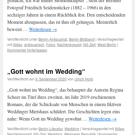
gemacht, ich war immer Momentknipser“, stellt der Berliner
Fotograf Friedrich Seidenstücker (1882 – 1966) in den
sechziger Jahren in einem Rückblick fest. Den entscheidenden
Moment abzupassen, das ist ihm oft gelungen. Meisterlich
beweist …
Weiterlesen
→
Veröffentlicht unter
Berlin-Antiquariat
,
Berlin-Bildband
|
Verschlagwortet
mit
Alltag
,
antiquarisch
,
Fotos
,
Nachkriegszeit
,
NS-Zeit
,
West-Berlin
|
Kommentar hinterlassen
„Gott wohnt im Wedding“
Veröffentlicht am
9. September 2020
von
Ulrich Horb
„Gott wohnt im Wedding“, das behauptet die Autorin Regina
Scheer im Titel ihres zweiten, im Jahr 2019 erschienenen
Romans, der die Schicksale von Menschen in einem fiktiven
Weddinger Mietshaus schildert. Die Geschichten legen eins
nahe: Wenn Gott im Wedding gewohnt …
Weiterlesen
→
Veröffentlicht unter
Berlin-Literatur
,
Wedding
|
Verschlagwortet mit
Alltag
,
Nachkriegszeit
,
NS-Zeit
,
Wedding
,
Weimarer Republik
|
Kommentar