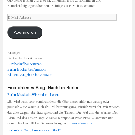
Gib Deine E-Mail-Adresse an, um diesen Blog zu abonnieren und
Benachrichtigungen über neue Beiträge via E-Mail zu erhalten.
E-
Mail-
Adresse
Abonnieren
Anzeige:
Einkaufen bei Amazon
Bürobedarf bei Amazon
Berlin-Bücher bei Amazon
Aktuelle Angebote bei Amazon
Empfohlenes Blog: Nacht in Berlin
Berlin-Musical: „Wir sind am Leben“
„Es wird sehr, sehr komisch, denn die 90er waren nicht nur traurig oder
politisch – sie waren auch absurd, hemmungslos, zärtlich verrückt. Wir wollten
das alles zeigen: die Traurigkeit und das Tanzen. Die Wut und die Wärme. Den
Lärm und das Leise“, sagt Musical-Komponist Peter Plate. Zusammen mit
Berlin-
seinem Partner Ulf Leo Sommer bringt er …
weiterlesen
→
Musical:
Berlinale 2026: „Ausdruck der Stadt“
„Wir