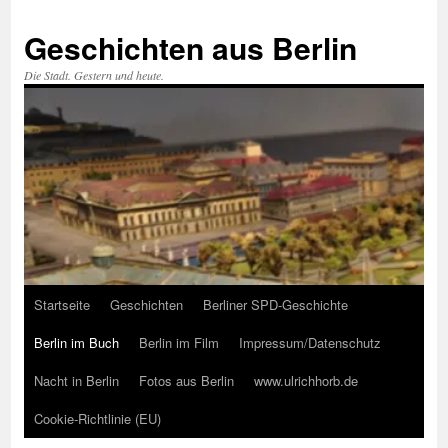
Zum
Inhalt
Geschichten aus Berlin
springen
Die Stadt. Gestern und heute.
Startseite
Geschichten
Berliner SPD-Geschichte
Berlin im Buch
Berlin im Film
Impressum/Datenschutz
Nacht in Berlin
Fotos aus Berlin
www.ulrichhorb.de
Cookie-Richtlinie (EU)