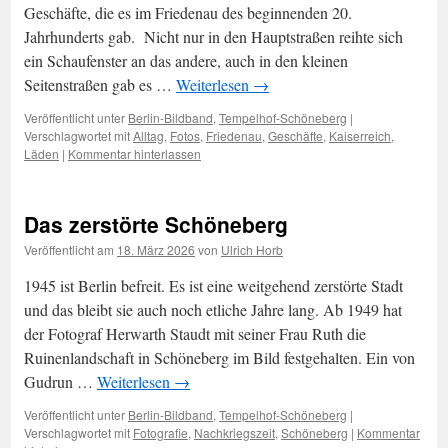
Geschäfte, die es im Friedenau des beginnenden 20.
Jahrhunderts gab. Nicht nur in den Hauptstraßen reihte sich
ein Schaufenster an das andere, auch in den kleinen
Seitenstraßen gab es …
Weiterlesen
→
Veröffentlicht unter
Berlin-Bildband
,
Tempelhof-Schöneberg
|
Verschlagwortet mit
Alltag
,
Fotos
,
Friedenau
,
Geschäfte
,
Kaiserreich
,
Läden
|
Kommentar hinterlassen
Das zerstörte Schöneberg
Veröffentlicht am
18. März 2026
von
Ulrich Horb
1945 ist Berlin befreit. Es ist eine weitgehend zerstörte Stadt
und das bleibt sie auch noch etliche Jahre lang. Ab 1949 hat
der Fotograf Herwarth Staudt mit seiner Frau Ruth die
Ruinenlandschaft in Schöneberg im Bild festgehalten. Ein von
Gudrun …
Weiterlesen
→
Veröffentlicht unter
Berlin-Bildband
,
Tempelhof-Schöneberg
|
Verschlagwortet mit
Fotografie
,
Nachkriegszeit
,
Schöneberg
|
Kommentar