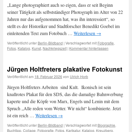
„Lange photographiert auch so eigen, dass er seit Beginn
seiner Tätigkeit als selbstständiger Photograph im Alter von 22
Jahren nur das aufgenommen hat, was ihn interessiert“, so
stellt es der Historiker und Stadtforscher Benedikt Goebel im
einleitenden Text zum Fotobuch …
Weiterlesen
→
Veröffentlicht unter
Berlin-Bildband
|
Verschlagwortet mit
Fotografie
,
Fotos
,
Katalog
,
Kunst
,
Nachkriegszeit
|
Kommentar hinterlassen
Jürgen Holtfreters plakative Fotokunst
Veröffentlicht am
18. Februar 2026
von
Ulrich Horb
Jürgen Holtfreters Arbeiten sind Kult. Ikonisch ist sein
knallrotes Plakat für den SDS, das die damalige Bahnwerbung
kaperte und die Köpfe von Marx, Engels und Lenin mit dem
Spruch „Alle reden vom Wetter. Wir nicht“ kombinierte. Jetzt
ist ein reich …
Weiterlesen
→
Veröffentlicht unter
Berlin-Bildband
|
Verschlagwortet mit
Biographie
,
Buchtipp
,
Collage
,
Fotografie
,
Fotos
,
Karikatur
,
Katalog
,
Kreuzberg
,