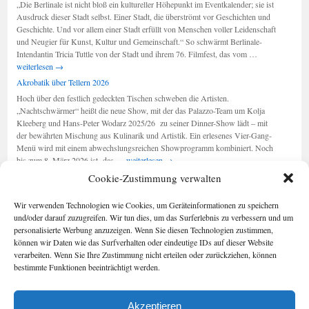
„Die Berlinale ist nicht bloß ein kultureller Höhepunkt im Eventkalender; sie ist
sind
Ausdruck dieser Stadt selbst. Einer Stadt, die überströmt vor Geschichten und
am
Geschichte. Und vor allem einer Stadt erfüllt von Menschen voller Leidenschaft
Leben“
und Neugier für Kunst, Kultur und Gemeinschaft.“ So schwärmt Berlinale-
Berlinale
Intendantin Tricia Tuttle von der Stadt und ihrem 76. Filmfest, das vom …
2026:
weiterlesen
→
„Ausdruck
Akrobatik über Tellern 2026
der
Hoch über den festlich gedeckten Tischen schweben die Artisten.
Stadt“
„Nachtschwärmer“ heißt die neue Show, mit der das Palazzo-Team um Kolja
Kleeberg und Hans-Peter Wodarz 2025/26 zu seiner Dinner-Show lädt – mit
der bewährten Mischung aus Kulinarik und Artistik. Ein erlesenes Vier-Gang-
Menü wird mit einem abwechslungsreichen Showprogramm kombiniert. Noch
Akrobatik
bis zum 8. März 2026 ist das …
weiterlesen
→
über
Cookie-Zustimmung verwalten
Tellern
2026
Seiten
Kategorien
Wir verwenden Technologien wie Cookies, um Geräteinformationen zu speichern
Kategorien
Berlin im Buch
und/oder darauf zuzugreifen. Wir tun dies, um das Surferlebnis zu verbessern und um
Cookie-
personalisierte Werbung anzuzeigen. Wenn Sie diesen Technologien zustimmen,
Richtlinie (EU)
können wir Daten wie das Surfverhalten oder eindeutige IDs auf dieser Website
Foto-Blog
verarbeiten. Wenn Sie Ihre Zustimmung nicht erteilen oder zurückziehen, können
Impressum/Date
bestimmte Funktionen beeinträchtigt werden.
nschutz
Kontakt
Akzeptieren