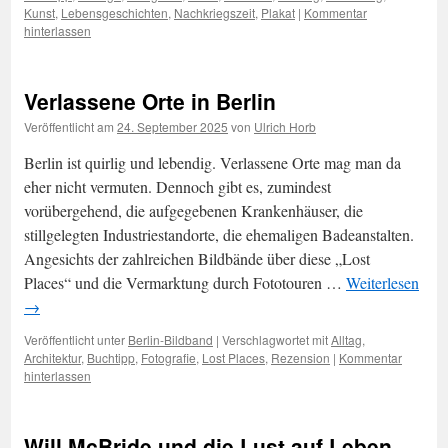
Kunst
,
Lebensgeschichten
,
Nachkriegszeit
,
Plakat
|
Kommentar
hinterlassen
Verlassene Orte in Berlin
Veröffentlicht am
24. September 2025
von
Ulrich Horb
Berlin ist quirlig und lebendig. Verlassene Orte mag man da
eher nicht vermuten. Dennoch gibt es, zumindest
vorübergehend, die aufgegebenen Krankenhäuser, die
stillgelegten Industriestandorte, die ehemaligen Badeanstalten.
Angesichts der zahlreichen Bildbände über diese „Lost
Places“ und die Vermarktung durch Fototouren …
Weiterlesen
→
Veröffentlicht unter
Berlin-Bildband
|
Verschlagwortet mit
Alltag
,
Architektur
,
Buchtipp
,
Fotografie
,
Lost Places
,
Rezension
|
Kommentar
hinterlassen
Will McBride und die Lust auf Leben