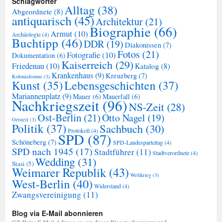
Schlagwörter
Alltag
(38)
Abgeordnete
(8)
antiquarisch
(45)
Architektur
(21)
Biographie
(66)
Armut
(10)
Archäologie
(4)
Buchtipp
(46)
DDR
(19)
Diakonissen
(7)
Fotos
(21)
Fotografie
(10)
Dokumentation
(6)
Kaiserreich
(29)
Friedenau
(10)
Katalog
(8)
Krankenhaus
(9)
Kreuzberg
(7)
Kolonialismus
(3)
Kunst
(35)
Lebensgeschichten
(37)
Mariannenplatz
(9)
Mauer
(6)
Mauerfall
(6)
Nachkriegszeit
(96)
NS-Zeit
(28)
Ost-Berlin
(21)
Otto Nagel
(19)
Ortsteil
(3)
Politik
(37)
Sachbuch
(30)
Protokoll
(4)
SPD
(87)
Schöneberg
(7)
SPD-Landesparteitag
(4)
SPD nach 1945
(17)
Stadtführer
(11)
Stadtverordnete
(4)
Wedding
(31)
Stasi
(5)
Weimarer Republik
(43)
Weltkrieg
(3)
West-Berlin
(40)
Widerstand
(4)
Zwangsvereinigung
(11)
Blog via E-Mail abonnieren