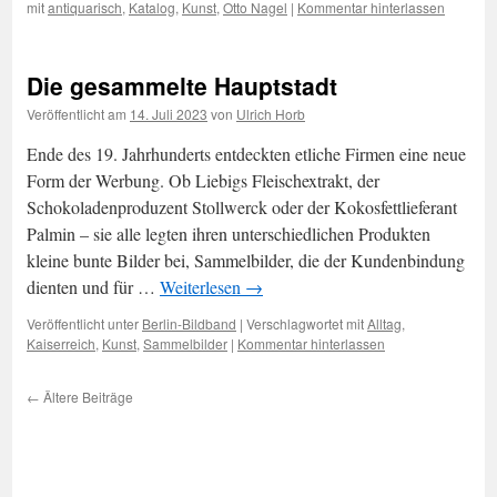
mit
antiquarisch
,
Katalog
,
Kunst
,
Otto Nagel
|
Kommentar hinterlassen
Die gesammelte Hauptstadt
Veröffentlicht am
14. Juli 2023
von
Ulrich Horb
Ende des 19. Jahrhunderts entdeckten etliche Firmen eine neue
Form der Werbung. Ob Liebigs Fleischextrakt, der
Schokoladenproduzent Stollwerck oder der Kokosfettlieferant
Palmin – sie alle legten ihren unterschiedlichen Produkten
kleine bunte Bilder bei, Sammelbilder, die der Kundenbindung
dienten und für …
Weiterlesen
→
Veröffentlicht unter
Berlin-Bildband
|
Verschlagwortet mit
Alltag
,
Kaiserreich
,
Kunst
,
Sammelbilder
|
Kommentar hinterlassen
←
Ältere Beiträge