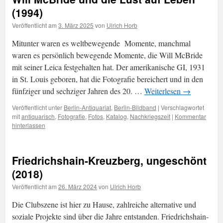
(1994)
Veröffentlicht am
3. März 2025
von
Ulrich Horb
Mitunter waren es weltbewegende Momente, manchmal
waren es persönlich bewegende Momente, die Will McBride
mit seiner Leica festgehalten hat. Der amerikanische GI, 1931
in St. Louis geboren, hat die Fotografie bereichert und in den
fünfziger und sechziger Jahren des 20. …
Weiterlesen
→
Veröffentlicht unter
Berlin-Antiquariat
,
Berlin-Bildband
|
Verschlagwortet
mit
antiquarisch
,
Fotografie
,
Fotos
,
Katalog
,
Nachkriegszeit
|
Kommentar
hinterlassen
Friedrichshain-Kreuzberg, ungeschönt
(2018)
Veröffentlicht am
26. März 2024
von
Ulrich Horb
Die Clubszene ist hier zu Hause, zahlreiche alternative und
soziale Projekte sind über die Jahre entstanden. Friedrichshain-