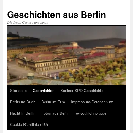
Zum
Inhalt
Geschichten aus Berlin
springen
Die Stadt. Gestern und heute.
Startseite
Geschichten
Berliner SPD-Geschichte
Berlin im Buch
Berlin im Film
Impressum/Datenschutz
Nacht in Berlin
Fotos aus Berlin
www.ulrichhorb.de
Cookie-Richtlinie (EU)