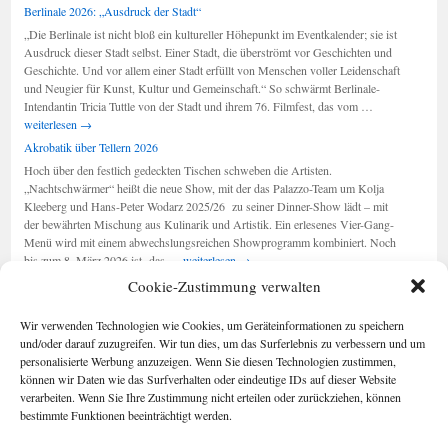
Musical:
Berlinale 2026: „Ausdruck der Stadt“
„Wir
„Die Berlinale ist nicht bloß ein kultureller Höhepunkt im Eventkalender; sie ist
sind
Ausdruck dieser Stadt selbst. Einer Stadt, die überströmt vor Geschichten und
am
Geschichte. Und vor allem einer Stadt erfüllt von Menschen voller Leidenschaft
Leben“
und Neugier für Kunst, Kultur und Gemeinschaft.“ So schwärmt Berlinale-
Berlinale
Intendantin Tricia Tuttle von der Stadt und ihrem 76. Filmfest, das vom …
2026:
weiterlesen
→
„Ausdruck
Akrobatik über Tellern 2026
der
Hoch über den festlich gedeckten Tischen schweben die Artisten.
Stadt“
„Nachtschwärmer“ heißt die neue Show, mit der das Palazzo-Team um Kolja
Kleeberg und Hans-Peter Wodarz 2025/26 zu seiner Dinner-Show lädt – mit
der bewährten Mischung aus Kulinarik und Artistik. Ein erlesenes Vier-Gang-
Menü wird mit einem abwechslungsreichen Showprogramm kombiniert. Noch
Akrobatik
bis zum 8. März 2026 ist das …
weiterlesen
→
über
Cookie-Zustimmung verwalten
Tellern
2026
Seiten
Kategorien
Wir verwenden Technologien wie Cookies, um Geräteinformationen zu speichern
Kategorien
Berlin im Buch
und/oder darauf zuzugreifen. Wir tun dies, um das Surferlebnis zu verbessern und um
Cookie-
personalisierte Werbung anzuzeigen. Wenn Sie diesen Technologien zustimmen,
Richtlinie (EU)
können wir Daten wie das Surfverhalten oder eindeutige IDs auf dieser Website
Foto-Blog
verarbeiten. Wenn Sie Ihre Zustimmung nicht erteilen oder zurückziehen, können
Impressum/Date
bestimmte Funktionen beeinträchtigt werden.
nschutz
Kontakt