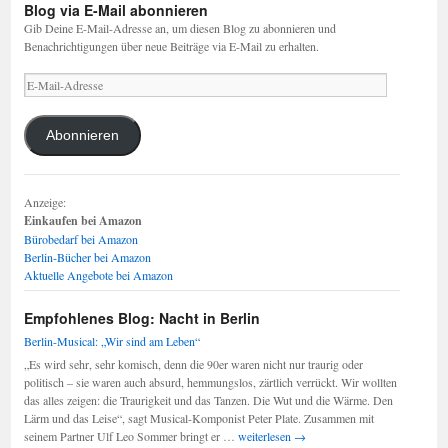
Blog via E-Mail abonnieren
Gib Deine E-Mail-Adresse an, um diesen Blog zu abonnieren und
Benachrichtigungen über neue Beiträge via E-Mail zu erhalten.
E-
Mail-
Adresse
Abonnieren
Anzeige:
Einkaufen bei Amazon
Bürobedarf bei Amazon
Berlin-Bücher bei Amazon
Aktuelle Angebote bei Amazon
Empfohlenes Blog: Nacht in Berlin
Berlin-Musical: „Wir sind am Leben“
„Es wird sehr, sehr komisch, denn die 90er waren nicht nur traurig oder
politisch – sie waren auch absurd, hemmungslos, zärtlich verrückt. Wir wollten
das alles zeigen: die Traurigkeit und das Tanzen. Die Wut und die Wärme. Den
Lärm und das Leise“, sagt Musical-Komponist Peter Plate. Zusammen mit
Berlin-
seinem Partner Ulf Leo Sommer bringt er …
weiterlesen
→