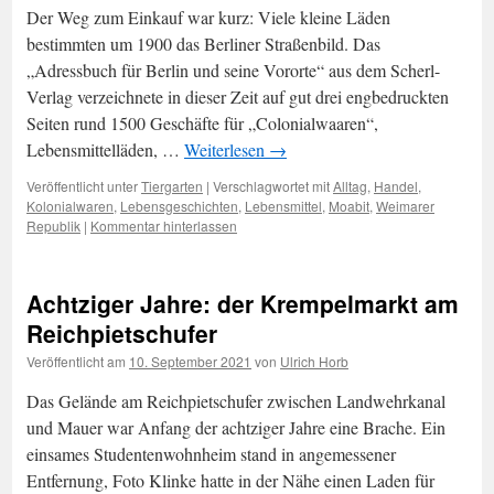
Der Weg zum Einkauf war kurz: Viele kleine Läden
bestimmten um 1900 das Berliner Straßenbild. Das
„Adressbuch für Berlin und seine Vororte“ aus dem Scherl-
Verlag verzeichnete in dieser Zeit auf gut drei engbedruckten
Seiten rund 1500 Geschäfte für „Colonialwaaren“,
Lebensmittelläden, …
Weiterlesen
→
Veröffentlicht unter
Tiergarten
|
Verschlagwortet mit
Alltag
,
Handel
,
Kolonialwaren
,
Lebensgeschichten
,
Lebensmittel
,
Moabit
,
Weimarer
Republik
|
Kommentar hinterlassen
Achtziger Jahre: der Krempelmarkt am
Reichpietschufer
Veröffentlicht am
10. September 2021
von
Ulrich Horb
Das Gelände am Reichpietschufer zwischen Landwehrkanal
und Mauer war Anfang der achtziger Jahre eine Brache. Ein
einsames Studentenwohnheim stand in angemessener
Entfernung, Foto Klinke hatte in der Nähe einen Laden für