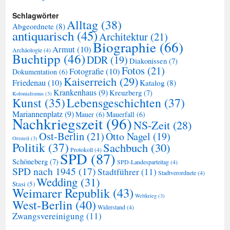
Schlagwörter
Alltag
(38)
Abgeordnete
(8)
antiquarisch
(45)
Architektur
(21)
Biographie
(66)
Armut
(10)
Archäologie
(4)
Buchtipp
(46)
DDR
(19)
Diakonissen
(7)
Fotos
(21)
Fotografie
(10)
Dokumentation
(6)
Kaiserreich
(29)
Friedenau
(10)
Katalog
(8)
Krankenhaus
(9)
Kreuzberg
(7)
Kolonialismus
(3)
Kunst
(35)
Lebensgeschichten
(37)
Mariannenplatz
(9)
Mauer
(6)
Mauerfall
(6)
Nachkriegszeit
(96)
NS-Zeit
(28)
Ost-Berlin
(21)
Otto Nagel
(19)
Ortsteil
(3)
Politik
(37)
Sachbuch
(30)
Protokoll
(4)
SPD
(87)
Schöneberg
(7)
SPD-Landesparteitag
(4)
SPD nach 1945
(17)
Stadtführer
(11)
Stadtverordnete
(4)
Wedding
(31)
Stasi
(5)
Weimarer Republik
(43)
Weltkrieg
(3)
West-Berlin
(40)
Widerstand
(4)
Zwangsvereinigung
(11)