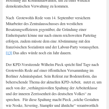
Hoffnung auf Kommunalwahlen, um zu einer wirklich
demokratischen Verwaltung zu kommen.
Nach Grotewohls Rede vom 14. September versichern
Mitarbeiter des Zentralausschusses den westlichen
Besatzungsoffizieren gegenüber, die Gründung einer
Einheitspartei könne nur nach einem reichsweiten Parteitag
erfolgen, zudem müsste dem eine Abstimmung mit den
französischen Sozialisten und der Labour-Party vorausgehen.
[13]
Das alles würde noch ein Jahr dauern.
Der KPD-Vorsitzende Wilhelm Pieck spricht fünf Tage nach
Grotewohls Rede auf einer öffentlichen Versammlung im
Berliner Admiralspalast. Sein Referat zur Bodenreform, das
beherrschende Thema der aktuellen KPD-Arbeit, nutzt er, um
auch von der „verhängnisvollen Spaltung der Arbeiterklasse
und der inneren Zerrissenheit des deutschen Volkes“ zu
sprechen. Für diese Spaltung macht Pieck „solche Gestalten
wie Noske, Severing, Stampfer und ähnliche“ verantwortlich