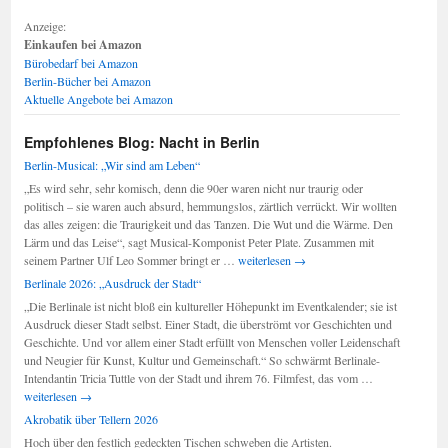
Anzeige:
Einkaufen bei Amazon
Bürobedarf bei Amazon
Berlin-Bücher bei Amazon
Aktuelle Angebote bei Amazon
Empfohlenes Blog: Nacht in Berlin
Berlin-Musical: „Wir sind am Leben“
„Es wird sehr, sehr komisch, denn die 90er waren nicht nur traurig oder
politisch – sie waren auch absurd, hemmungslos, zärtlich verrückt. Wir wollten
das alles zeigen: die Traurigkeit und das Tanzen. Die Wut und die Wärme. Den
Lärm und das Leise“, sagt Musical-Komponist Peter Plate. Zusammen mit
Berlin-
seinem Partner Ulf Leo Sommer bringt er …
weiterlesen
→
Musical:
Berlinale 2026: „Ausdruck der Stadt“
„Wir
„Die Berlinale ist nicht bloß ein kultureller Höhepunkt im Eventkalender; sie ist
sind
Ausdruck dieser Stadt selbst. Einer Stadt, die überströmt vor Geschichten und
am
Geschichte. Und vor allem einer Stadt erfüllt von Menschen voller Leidenschaft
Leben“
und Neugier für Kunst, Kultur und Gemeinschaft.“ So schwärmt Berlinale-
Berlinale
Intendantin Tricia Tuttle von der Stadt und ihrem 76. Filmfest, das vom …
2026:
weiterlesen
→
„Ausdruck
Akrobatik über Tellern 2026
der
Hoch über den festlich gedeckten Tischen schweben die Artisten.