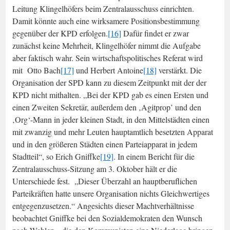
Leitung Klingelhöfers beim Zentralausschuss einrichten.
Damit könnte auch eine wirksamere Positionsbestimmung
gegenüber der KPD erfolgen.
[16]
Dafür findet er zwar
zunächst keine Mehrheit, Klingelhöfer nimmt die Aufgabe
aber faktisch wahr. Sein wirtschaftspolitisches Referat wird
mit Otto Bach
[17]
und Herbert Antoine
[18]
verstärkt. Die
Organisation der SPD kann zu diesem Zeitpunkt mit der der
KPD nicht mithalten. „Bei der KPD gab es einen Ersten und
einen Zweiten Sekretär, außerdem den ‚Agitprop’ und den
‚Org‘-Mann in jeder kleinen Stadt, in den Mittelstädten einen
mit zwanzig und mehr Leuten hauptamtlich besetzten Apparat
und in den größeren Städten einen Parteiapparat in jedem
Stadtteil“, so Erich Gniffke
[19]
. In einem Bericht für die
Zentralausschuss-Sitzung am 3. Oktober hält er die
Unterschiede fest. „Dieser Überzahl an hauptberuflichen
Parteikräften hatte unsere Organisation nichts Gleichwertiges
entgegenzusetzen.“ Angesichts dieser Machtverhältnisse
beobachtet Gniffke bei den Sozialdemokraten den Wunsch