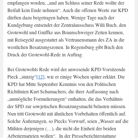
empfangen worden, „und am Schluss seiner Rede wollte der
Beifall kein Ende nehmen“. Auch die offenen Worte zur KPD
dürften dazu beigetragen haben. Wenige Tage nach der
Kundgebung entsendet der Zentralausschuss Willi Buch, den
Grotewohl und Gniffke aus Braunschweiger Zeiten kennen,
mit Reisegeld ausgestattet als Vertrauensmann des ZA in die
westlichen Besatzungszonen. In Regensburg gibt Buch den
Druck der Grotewohl-Rede in Auftrag.
Bei Grotewohls Rede wird der anwesende KPD-Vorsitzende
Pieck „stutzig“
[12]
, wie er einige Wochen später erklärt. Die
KPD hat Mitte September Kenntnis von den Politischen
Richtlinien Kurt Schumachers, die ihrer Auffassung nach
„unmögliche Formulierungen“ enthalten, die das Verhältnis
der SPD zur sowjetischen Besatzungsmacht belasten müssen.
Nun tritt Grotewohl mit ähnlichen Vorbehalten öffentlich auf.
Solche Äußerungen, so Piecks Vorwurf, seien „Wasser auf die
Mühlen derjenigen (…), die nicht die Einheit der beiden
Arbeiterparteien wollen“. In der Presseberichterstattung