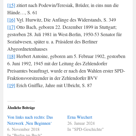
[15]
zitiert nach Podewin/Teresiak, Brüder, in eins nun die
Hände…, S. 61
[16]
Vgl. Hurwitz, Die Anfänge des Widerstands, S. 349
[17]
Otto Bach, geboren 22. Dezember 1899 in Stuttgart;
gestorben 28. Juli 1981 in West-Berlin, 1950-53 Senator für
Sozialwesen, später u. a. Präsident des Berliner
Abgeordnetenhauses
[18]
Herbert Antoine, geboren am 5. Februar 1902, gestorben
6. Juni 1992, 1945 mit der Leitung des Zehlendorfer
Preisamtes beauftragt, wurde er nach den Wahlen erster SPD-
Fraktionsvorsitzender in der Zehlendorfer BVV
[19]
Erich Gniffke, Jahre mit Ulbricht, S. 87
Ähnliche Beiträge
Von links nach rechts: Das
Erna Wiechert
Netzwerk ,Neu Beginnen‘
26. Januar 2024
6. November 2018
In "SPD-Geschichte"
In "Berlin im Buch"