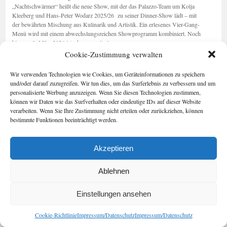
Stadt“
„Nachtschwärmer“ heißt die neue Show, mit der das Palazzo-Team um Kolja
Kleeberg und Hans-Peter Wodarz 2025/26 zu seiner Dinner-Show lädt – mit
der bewährten Mischung aus Kulinarik und Artistik. Ein erlesenes Vier-Gang-
Menü wird mit einem abwechslungsreichen Showprogramm kombiniert. Noch
Akrobatik
bis zum 8. März 2026 ist das …
weiterlesen
→
über
Cookie-Zustimmung verwalten
Tellern
2026
Seiten
Kategorien
Wir verwenden Technologien wie Cookies, um Geräteinformationen zu speichern
Kategorien
Berlin im Buch
und/oder darauf zuzugreifen. Wir tun dies, um das Surferlebnis zu verbessern und um
Cookie-
personalisierte Werbung anzuzeigen. Wenn Sie diesen Technologien zustimmen,
Richtlinie (EU)
können wir Daten wie das Surfverhalten oder eindeutige IDs auf dieser Website
Foto-Blog
verarbeiten. Wenn Sie Ihre Zustimmung nicht erteilen oder zurückziehen, können
Impressum/Date
bestimmte Funktionen beeinträchtigt werden.
nschutz
Kontakt
Akzeptieren
Geschichten aus Berlin
Impressum/Datenschutz
Stolz präsentiert von WordPress.
Ablehnen
Einstellungen ansehen
Cookie-Richtlinie
Impressum/Datenschutz
Impressum/Datenschutz