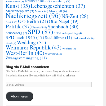
Krankenhaus
(9)
Kreuzberg
(7)
Kolonialismus
(3)
Kunst
(35)
Lebensgeschichten
(37)
Mariannenplatz
(9)
Mauer
(6)
Mauerfall
(6)
Nachkriegszeit
(96)
NS-Zeit
(28)
Ost-Berlin
(21)
Otto Nagel
(19)
Ortsteil
(3)
Politik
(37)
Sachbuch
(30)
Protokoll
(4)
SPD
(87)
Schöneberg
(7)
SPD-Landesparteitag
(4)
SPD nach 1945
(17)
Stadtführer
(11)
Stadtverordnete
(4)
Wedding
(31)
Stasi
(5)
Weimarer Republik
(43)
Weltkrieg
(3)
West-Berlin
(40)
Widerstand
(4)
Zwangsvereinigung
(11)
Blog via E-Mail abonnieren
Gib Deine E-Mail-Adresse an, um diesen Blog zu abonnieren und
Benachrichtigungen über neue Beiträge via E-Mail zu erhalten.
E-
Mail-
Adresse
Abonnieren