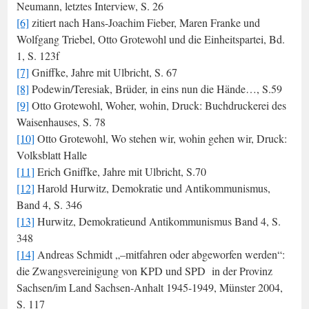
Neumann, letztes Interview, S. 26
[6]
zitiert nach Hans-Joachim Fieber, Maren Franke und
Wolfgang Triebel, Otto Grotewohl und die Einheitspartei, Bd.
1, S. 123f
[7]
Gniffke, Jahre mit Ulbricht, S. 67
[8]
Podewin/Teresiak, Brüder, in eins nun die Hände…, S.59
[9]
Otto Grotewohl, Woher, wohin, Druck: Buchdruckerei des
Waisenhauses, S. 78
[10]
Otto Grotewohl, Wo stehen wir, wohin gehen wir, Druck:
Volksblatt Halle
[11]
Erich Gniffke, Jahre mit Ulbricht, S.70
[12]
Harold Hurwitz, Demokratie und Antikommunismus,
Band 4, S. 346
[13]
Hurwitz, Demokratieund Antikommunismus Band 4, S.
348
[14]
Andreas Schmidt „–mitfahren oder abgeworfen werden“:
die Zwangsvereinigung von KPD und SPD in der Provinz
Sachsen/im Land Sachsen-Anhalt 1945-1949, Münster 2004,
S. 117