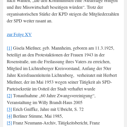
nach Wahlen, „die den Kommunisten eine Niederlage bringen
und ihre Misswirtschaft beseitigen würden“. Trotz der
organisatorischen Stärke der KPD steigen die Mitgliederzahlen
der SPD weiter rasant an.
zur Folge XV
[1]
Gisela Mießner, geb. Mannheim, geboren am 11.3.1925,
beteiligt an den Protestaktionen der Frauen 1943 in der
Rosenstraße, um die Freilassung ihres Vaters zu erreichen,
Mitglied im Lichtenberger Kreisvorstand, Anfang der 50er
Jahre Kreisfrauenleiterin Lichtenberg, verheiratet mit Herbert
Mießner, der im Mai 1953 wegen seiner Tätigkeit als SPD-
Parteisekretär im Ostteil der Stadt verhaftet wurde
[2]
Tonaufnahme „60 Jahre Zwangsvereinigung“,
Veranstaltung im Willy Brandt-Haus 2005
[3]
Erich Gniffke, Jahre mit Ulbricht, S. 72
[4]
Berliner Stimme, Mai 1985,
[5]
Franz Neumann-Archiv, Tätigkeitsbericht, Franz