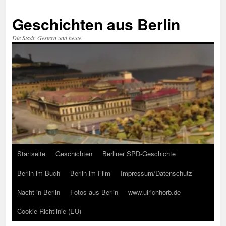
Zum
Inhalt
Geschichten aus Berlin
springen
Die Stadt. Gestern und heute.
Startseite
Geschichten
Berliner SPD-Geschichte
Berlin im Buch
Berlin im Film
Impressum/Datenschutz
Nacht in Berlin
Fotos aus Berlin
www.ulrichhorb.de
Cookie-Richtlinie (EU)