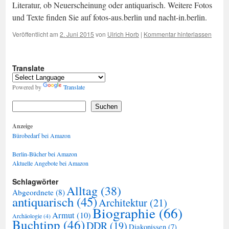
Literatur, ob Neuerscheinung oder antiquarisch. Weitere Fotos
und Texte finden Sie auf fotos-aus.berlin und nacht-in.berlin.
Veröffentlicht am
2. Juni 2015
von
Ulrich Horb
|
Kommentar hinterlassen
Translate
Powered by
Translate
Suchen
Anzeige
Bürobedarf bei Amazon
Berlin-Bücher bei Amazon
Aktuelle Angebote bei Amazon
Schlagwörter
Alltag
(38)
Abgeordnete
(8)
antiquarisch
(45)
Architektur
(21)
Biographie
(66)
Armut
(10)
Archäologie
(4)
Buchtipp
(46)
DDR
(19)
Diakonissen
(7)