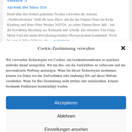
2026:
weiterlesen
→
„Ausdruck
Akrobatik über Tellern 2026
der
Hoch über den festlich gedeckten Tischen schweben die Artisten.
Stadt“
„Nachtschwärmer“ heißt die neue Show, mit der das Palazzo-Team um Kolja
Kleeberg und Hans-Peter Wodarz 2025/26 zu seiner Dinner-Show lädt – mit
der bewährten Mischung aus Kulinarik und Artistik. Ein erlesenes Vier-Gang-
Menü wird mit einem abwechslungsreichen Showprogramm kombiniert. Noch
Akrobatik
bis zum 8. März 2026 ist das …
weiterlesen
→
über
Cookie-Zustimmung verwalten
Tellern
2026
Seiten
Kategorien
Wir verwenden Technologien wie Cookies, um Geräteinformationen zu speichern
Kategorien
Berlin im Buch
und/oder darauf zuzugreifen. Wir tun dies, um das Surferlebnis zu verbessern und um
Cookie-
personalisierte Werbung anzuzeigen. Wenn Sie diesen Technologien zustimmen,
Richtlinie (EU)
können wir Daten wie das Surfverhalten oder eindeutige IDs auf dieser Website
Foto-Blog
verarbeiten. Wenn Sie Ihre Zustimmung nicht erteilen oder zurückziehen, können
Impressum/Date
bestimmte Funktionen beeinträchtigt werden.
nschutz
Kontakt
Akzeptieren
Geschichten aus Berlin
Impressum/Datenschutz
Stolz präsentiert von WordPress.
Ablehnen
Einstellungen ansehen