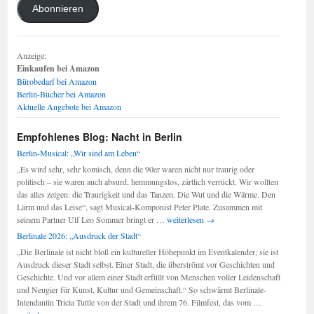
Abonnieren
Anzeige:
Einkaufen bei Amazon
Bürobedarf bei Amazon
Berlin-Bücher bei Amazon
Aktuelle Angebote bei Amazon
Empfohlenes Blog: Nacht in Berlin
Berlin-Musical: „Wir sind am Leben“
„Es wird sehr, sehr komisch, denn die 90er waren nicht nur traurig oder
politisch – sie waren auch absurd, hemmungslos, zärtlich verrückt. Wir wollten
das alles zeigen: die Traurigkeit und das Tanzen. Die Wut und die Wärme. Den
Lärm und das Leise“, sagt Musical-Komponist Peter Plate. Zusammen mit
Berlin-
seinem Partner Ulf Leo Sommer bringt er …
weiterlesen
→
Musical:
Berlinale 2026: „Ausdruck der Stadt“
„Wir
„Die Berlinale ist nicht bloß ein kultureller Höhepunkt im Eventkalender; sie ist
sind
Ausdruck dieser Stadt selbst. Einer Stadt, die überströmt vor Geschichten und
am
Geschichte. Und vor allem einer Stadt erfüllt von Menschen voller Leidenschaft
Leben“
und Neugier für Kunst, Kultur und Gemeinschaft.“ So schwärmt Berlinale-
Berlinale
Intendantin Tricia Tuttle von der Stadt und ihrem 76. Filmfest, das vom …