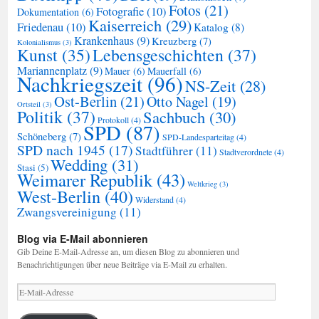
Fotos
(21)
Fotografie
(10)
Dokumentation
(6)
Kaiserreich
(29)
Friedenau
(10)
Katalog
(8)
Krankenhaus
(9)
Kreuzberg
(7)
Kolonialismus
(3)
Kunst
(35)
Lebensgeschichten
(37)
Mariannenplatz
(9)
Mauer
(6)
Mauerfall
(6)
Nachkriegszeit
(96)
NS-Zeit
(28)
Ost-Berlin
(21)
Otto Nagel
(19)
Ortsteil
(3)
Politik
(37)
Sachbuch
(30)
Protokoll
(4)
SPD
(87)
Schöneberg
(7)
SPD-Landesparteitag
(4)
SPD nach 1945
(17)
Stadtführer
(11)
Stadtverordnete
(4)
Wedding
(31)
Stasi
(5)
Weimarer Republik
(43)
Weltkrieg
(3)
West-Berlin
(40)
Widerstand
(4)
Zwangsvereinigung
(11)
Blog via E-Mail abonnieren
Gib Deine E-Mail-Adresse an, um diesen Blog zu abonnieren und
Benachrichtigungen über neue Beiträge via E-Mail zu erhalten.
E-
Mail-
Adresse