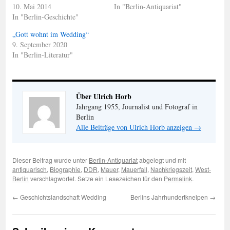
10. Mai 2014
In "Berlin-Antiquariat"
In "Berlin-Geschichte"
„Gott wohnt im Wedding“
9. September 2020
In "Berlin-Literatur"
Über Ulrich Horb
Jahrgang 1955, Journalist und Fotograf in
Berlin
Alle Beiträge von Ulrich Horb anzeigen
→
Dieser Beitrag wurde unter
Berlin-Antiquariat
abgelegt und mit
antiquarisch
,
Biographie
,
DDR
,
Mauer
,
Mauerfall
,
Nachkriegszeit
,
West-
Berlin
verschlagwortet. Setze ein Lesezeichen für den
Permalink
.
←
Geschichtslandschaft Wedding
Berlins Jahrhundertkneipen
→