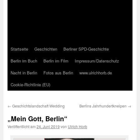
Startseite
Geschichten
Berliner SPD-Geschichte
Berlin im Buch
Berlin im Film
Impressum/Datenschutz
Nacht in Berlin
Fotos aus Berlin
www.ulrichhorb.de
Cookie-Richtlinie (EU)
←
Geschichtslandschaft Wedding
Berlins Jahrhundertkneipen
→
„Mein Gott, Berlin“
Veröffentlicht am
24. Juni 2019
von
Ulrich Horb