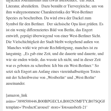
Literatur, abzuliefern. Dazu bemüht er Tiervergleiche, um von
ihm wahrgenommene Charakteristika der West-Berliner
Spezies zu beschreiben. Da wird etwa der Dackel zum
Symbol für den Berliner. Der sächsische Opa lässt grüßen. Es
ist ein wenig differenziertes Bild von Berlin, das Engert
entwirft, geprägt überwiegend von einer West-Berliner Sicht.
Die Vielschichtigkeit der Stadt bleibt weitgehend außen vor.
Manches wirkt wie private Rechtfertigung, manches ist zu
langatmig. „Es gab eine Zeit, und die dauerte und dauerte, und
wie sie enden würde, das wusste ich nicht, und in dieser Zeit
war es geboten zu schreiben: Ich bin ein West-Berliner.“ So
setzt sich Engert am Anfang eines viereinhalbseitigen Textes
mit der Schreibweise von „Westberlin“ und „West-Berlin“
auseinander.
[amazon_link
asins=’3898500446,B00BPGECL6,B002N5MFTY,B07SQGF7M
template=’ProductCarousel‘ store=’fotosausberli-21′