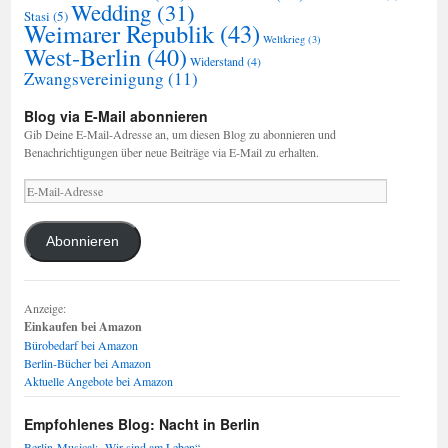
Wedding
(31)
Stasi
(5)
Weimarer Republik
(43)
Weltkrieg
(3)
West-Berlin
(40)
Widerstand
(4)
Zwangsvereinigung
(11)
Blog via E-Mail abonnieren
Gib Deine E-Mail-Adresse an, um diesen Blog zu abonnieren und
Benachrichtigungen über neue Beiträge via E-Mail zu erhalten.
E-
Mail-
Adresse
Abonnieren
Anzeige:
Einkaufen bei Amazon
Bürobedarf bei Amazon
Berlin-Bücher bei Amazon
Aktuelle Angebote bei Amazon
Empfohlenes Blog: Nacht in Berlin
Berlin-Musical: „Wir sind am Leben“