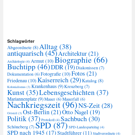
Schlagwörter
Alltag
(38)
Abgeordnete
(8)
antiquarisch
(45)
Architektur
(21)
Biographie
(66)
Armut
(10)
Archäologie
(4)
Buchtipp
(46)
DDR
(19)
Diakonissen
(7)
Fotos
(21)
Fotografie
(10)
Dokumentation
(6)
Kaiserreich
(29)
Friedenau
(10)
Katalog
(8)
Krankenhaus
(9)
Kreuzberg
(7)
Kolonialismus
(3)
Kunst
(35)
Lebensgeschichten
(37)
Mariannenplatz
(9)
Mauer
(6)
Mauerfall
(6)
Nachkriegszeit
(96)
NS-Zeit
(28)
Ost-Berlin
(21)
Otto Nagel
(19)
Ortsteil
(3)
Politik
(37)
Sachbuch
(30)
Protokoll
(4)
SPD
(87)
Schöneberg
(7)
SPD-Landesparteitag
(4)
SPD nach 1945
(17)
Stadtführer
(11)
Stadtverordnete
(4)