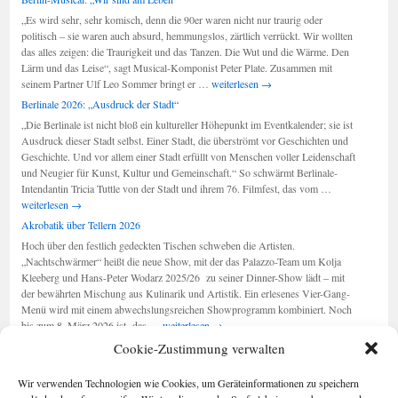
„Es wird sehr, sehr komisch, denn die 90er waren nicht nur traurig oder
politisch – sie waren auch absurd, hemmungslos, zärtlich verrückt. Wir wollten
das alles zeigen: die Traurigkeit und das Tanzen. Die Wut und die Wärme. Den
Lärm und das Leise“, sagt Musical-Komponist Peter Plate. Zusammen mit
Berlin-
seinem Partner Ulf Leo Sommer bringt er …
weiterlesen
→
Musical:
Berlinale 2026: „Ausdruck der Stadt“
„Wir
„Die Berlinale ist nicht bloß ein kultureller Höhepunkt im Eventkalender; sie ist
sind
Ausdruck dieser Stadt selbst. Einer Stadt, die überströmt vor Geschichten und
am
Geschichte. Und vor allem einer Stadt erfüllt von Menschen voller Leidenschaft
Leben“
und Neugier für Kunst, Kultur und Gemeinschaft.“ So schwärmt Berlinale-
Berlinale
Intendantin Tricia Tuttle von der Stadt und ihrem 76. Filmfest, das vom …
2026:
weiterlesen
→
„Ausdruck
Akrobatik über Tellern 2026
der
Hoch über den festlich gedeckten Tischen schweben die Artisten.
Stadt“
„Nachtschwärmer“ heißt die neue Show, mit der das Palazzo-Team um Kolja
Kleeberg und Hans-Peter Wodarz 2025/26 zu seiner Dinner-Show lädt – mit
der bewährten Mischung aus Kulinarik und Artistik. Ein erlesenes Vier-Gang-
Menü wird mit einem abwechslungsreichen Showprogramm kombiniert. Noch
Akrobatik
bis zum 8. März 2026 ist das …
weiterlesen
→
über
Cookie-Zustimmung verwalten
Tellern
2026
Seiten
Kategorien
Wir verwenden Technologien wie Cookies, um Geräteinformationen zu speichern
Kategorien
Berlin im Buch