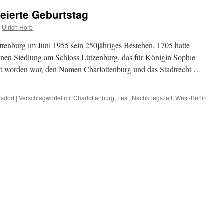
feierte Geburtstag
n
Ulrich Horb
ttenburg im Juni 1955 sein 250jähriges Bestehen. 1705 hatte
einen Siedlung am Schloss Lützenburg, das für Königin Sophie
ut worden war, den Namen Charlottenburg und das Stadtrecht …
sdorf
|
Verschlagwortet mit
Charlottenburg
,
Fest
,
Nachkriegszeit
,
West-Berlin