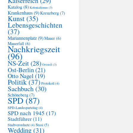
Kaiserreich
(29)
Katalog
(8)
Kolonialismus
(3)
Krankenhaus
(9)
Kreuzberg
(7)
Kunst
(35)
Lebensgeschichten
(37)
Mariannenplatz
(9)
Mauer
(6)
Mauerfall
(6)
Nachkriegszeit
(96)
NS-Zeit
(28)
Ortsteil
(3)
Ost-Berlin
(21)
Otto Nagel
(19)
Politik
(37)
Protokoll
(4)
Sachbuch
(30)
Schöneberg
(7)
SPD
(87)
SPD-Landesparteitag
(4)
SPD nach 1945
(17)
Stadtführer
(11)
Stasi
(5)
Stadtverordnete
(4)
Wedding
(31)