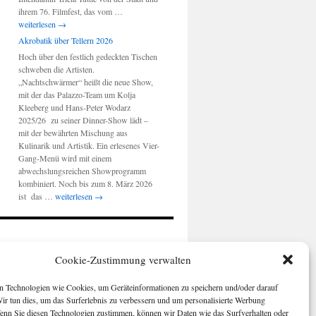
Berlinale
ihrem 76. Filmfest, das vom …
2026:
weiterlesen
→
„Ausdruck
Akrobatik über Tellern 2026
der
Hoch über den festlich gedeckten Tischen
Stadt“
schweben die Artisten.
„Nachtschwärmer“ heißt die neue Show,
mit der das Palazzo-Team um Kolja
Kleeberg und Hans-Peter Wodarz
2025/26 zu seiner Dinner-Show lädt –
mit der bewährten Mischung aus
Kulinarik und Artistik. Ein erlesenes Vier-
Gang-Menü wird mit einem
abwechslungsreichen Showprogramm
kombiniert. Noch bis zum 8. März 2026
Akrobatik
ist das …
weiterlesen
→
über
Tellern
2026
Cookie-Zustimmung verwalten
 Technologien wie Cookies, um Geräteinformationen zu speichern und/oder darauf
Wir tun dies, um das Surferlebnis zu verbessern und um personalisierte Werbung
enn Sie diesen Technologien zustimmen, können wir Daten wie das Surfverhalten oder