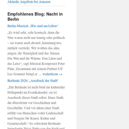
Aktuelle Angebote bei Amazon
Empfohlenes Blog: Nacht in
Berlin
Berlin-Musical: „Wir sind am Leben“
„Es wird sehr, sehr komisch, denn die
90er waren nicht nur traurig oder politisch
– sie waren auch absurd, hemmungslos,
zärtlich verrückt. Wir wollten das alles
zeigen: die Traurigkeit und das Tanzen.
Die Wut und die Wärme. Den Lärm und
das Leise“, sagt Musical-Komponist Peter
Plate. Zusammen mit seinem Partner Ulf
Berlin-
Leo Sommer bringt er …
weiterlesen
→
Musical:
Berlinale 2026: „Ausdruck der Stadt“
„Wir
„Die Berlinale ist nicht bloß ein kultureller
sind
Höhepunkt im Eventkalender; sie ist
am
Ausdruck dieser Stadt selbst. Einer Stadt,
Leben“
die überströmt vor Geschichten und
Geschichte. Und vor allem einer Stadt
erfüllt von Menschen voller Leidenschaft
und Neugier für Kunst, Kultur und
Gemeinschaft.“ So schwärmt Berlinale-
Intendantin Tricia Tuttle von der Stadt und