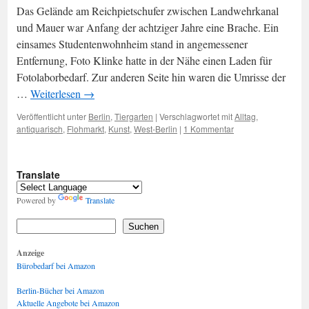
Das Gelände am Reichpietschufer zwischen Landwehrkanal
und Mauer war Anfang der achtziger Jahre eine Brache. Ein
einsames Studentenwohnheim stand in angemessener
Entfernung, Foto Klinke hatte in der Nähe einen Laden für
Fotolaborbedarf. Zur anderen Seite hin waren die Umrisse der
…
Weiterlesen
→
Veröffentlicht unter
Berlin
,
Tiergarten
|
Verschlagwortet mit
Alltag
,
antiquarisch
,
Flohmarkt
,
Kunst
,
West-Berlin
|
1 Kommentar
Translate
Powered by
Translate
Suchen
Anzeige
Bürobedarf bei Amazon
Berlin-Bücher bei Amazon
Aktuelle Angebote bei Amazon