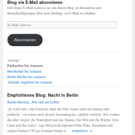
Blog via E-Mail abonnieren
Gib Deine E-Mail-Adresse an, um diesen Blog zu abonnieren und
Benachrichtigungen über neue Beiträge via E-Mail zu erhalten.
E-
Mail-
Adresse
Abonnieren
Anzeige:
Einkaufen bei Amazon
Bürobedarf bei Amazon
Berlin-Bücher bei Amazon
Aktuelle Angebote bei Amazon
Empfohlenes Blog: Nacht in Berlin
Berlin-Musical: „Wir sind am Leben“
„Es wird sehr, sehr komisch, denn die 90er waren nicht nur traurig oder
politisch – sie waren auch absurd, hemmungslos, zärtlich verrückt. Wir wollten
das alles zeigen: die Traurigkeit und das Tanzen. Die Wut und die Wärme. Den
Lärm und das Leise“, sagt Musical-Komponist Peter Plate. Zusammen mit
Berlin-
seinem Partner Ulf Leo Sommer bringt er …
weiterlesen
→