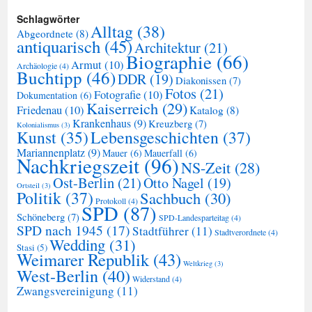
Schlagwörter
Alltag
(38)
Abgeordnete
(8)
antiquarisch
(45)
Architektur
(21)
Biographie
(66)
Armut
(10)
Archäologie
(4)
Buchtipp
(46)
DDR
(19)
Diakonissen
(7)
Fotos
(21)
Fotografie
(10)
Dokumentation
(6)
Kaiserreich
(29)
Friedenau
(10)
Katalog
(8)
Krankenhaus
(9)
Kreuzberg
(7)
Kolonialismus
(3)
Kunst
(35)
Lebensgeschichten
(37)
Mariannenplatz
(9)
Mauer
(6)
Mauerfall
(6)
Nachkriegszeit
(96)
NS-Zeit
(28)
Ost-Berlin
(21)
Otto Nagel
(19)
Ortsteil
(3)
Politik
(37)
Sachbuch
(30)
Protokoll
(4)
SPD
(87)
Schöneberg
(7)
SPD-Landesparteitag
(4)
SPD nach 1945
(17)
Stadtführer
(11)
Stadtverordnete
(4)
Wedding
(31)
Stasi
(5)
Weimarer Republik
(43)
Weltkrieg
(3)
West-Berlin
(40)
Widerstand
(4)
Zwangsvereinigung
(11)