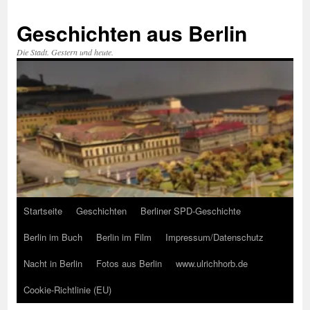
Zum
Inhalt
Geschichten aus Berlin
springen
Die Stadt. Gestern und heute.
Startseite
Geschichten
Berliner SPD-Geschichte
Berlin im Buch
Berlin im Film
Impressum/Datenschutz
Nacht in Berlin
Fotos aus Berlin
www.ulrichhorb.de
Cookie-Richtlinie (EU)