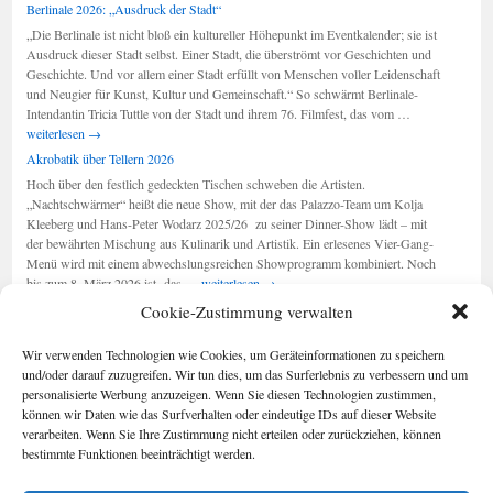
Musical:
Berlinale 2026: „Ausdruck der Stadt“
„Wir
„Die Berlinale ist nicht bloß ein kultureller Höhepunkt im Eventkalender; sie ist
sind
Ausdruck dieser Stadt selbst. Einer Stadt, die überströmt vor Geschichten und
am
Geschichte. Und vor allem einer Stadt erfüllt von Menschen voller Leidenschaft
Leben“
und Neugier für Kunst, Kultur und Gemeinschaft.“ So schwärmt Berlinale-
Berlinale
Intendantin Tricia Tuttle von der Stadt und ihrem 76. Filmfest, das vom …
2026:
weiterlesen
→
„Ausdruck
Akrobatik über Tellern 2026
der
Hoch über den festlich gedeckten Tischen schweben die Artisten.
Stadt“
„Nachtschwärmer“ heißt die neue Show, mit der das Palazzo-Team um Kolja
Kleeberg und Hans-Peter Wodarz 2025/26 zu seiner Dinner-Show lädt – mit
der bewährten Mischung aus Kulinarik und Artistik. Ein erlesenes Vier-Gang-
Menü wird mit einem abwechslungsreichen Showprogramm kombiniert. Noch
Akrobatik
bis zum 8. März 2026 ist das …
weiterlesen
→
über
Cookie-Zustimmung verwalten
Tellern
2026
Seiten
Kategorien
Wir verwenden Technologien wie Cookies, um Geräteinformationen zu speichern
Kategorien
Berlin im Buch
und/oder darauf zuzugreifen. Wir tun dies, um das Surferlebnis zu verbessern und um
Cookie-
personalisierte Werbung anzuzeigen. Wenn Sie diesen Technologien zustimmen,
Richtlinie (EU)
können wir Daten wie das Surfverhalten oder eindeutige IDs auf dieser Website
Foto-Blog
verarbeiten. Wenn Sie Ihre Zustimmung nicht erteilen oder zurückziehen, können
Impressum/Date
bestimmte Funktionen beeinträchtigt werden.
nschutz
Kontakt