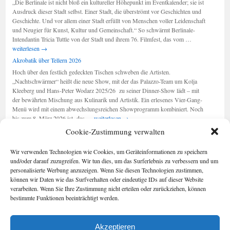
„Die Berlinale ist nicht bloß ein kultureller Höhepunkt im Eventkalender; sie ist
sind
Ausdruck dieser Stadt selbst. Einer Stadt, die überströmt vor Geschichten und
am
Geschichte. Und vor allem einer Stadt erfüllt von Menschen voller Leidenschaft
Leben“
und Neugier für Kunst, Kultur und Gemeinschaft.“ So schwärmt Berlinale-
Berlinale
Intendantin Tricia Tuttle von der Stadt und ihrem 76. Filmfest, das vom …
2026:
weiterlesen
→
„Ausdruck
Akrobatik über Tellern 2026
der
Hoch über den festlich gedeckten Tischen schweben die Artisten.
Stadt“
„Nachtschwärmer“ heißt die neue Show, mit der das Palazzo-Team um Kolja
Kleeberg und Hans-Peter Wodarz 2025/26 zu seiner Dinner-Show lädt – mit
der bewährten Mischung aus Kulinarik und Artistik. Ein erlesenes Vier-Gang-
Menü wird mit einem abwechslungsreichen Showprogramm kombiniert. Noch
Akrobatik
bis zum 8. März 2026 ist das …
weiterlesen
→
über
Cookie-Zustimmung verwalten
Tellern
2026
Seiten
Kategorien
Wir verwenden Technologien wie Cookies, um Geräteinformationen zu speichern
Kategorien
Berlin im Buch
und/oder darauf zuzugreifen. Wir tun dies, um das Surferlebnis zu verbessern und um
Cookie-
personalisierte Werbung anzuzeigen. Wenn Sie diesen Technologien zustimmen,
Richtlinie (EU)
können wir Daten wie das Surfverhalten oder eindeutige IDs auf dieser Website
Foto-Blog
verarbeiten. Wenn Sie Ihre Zustimmung nicht erteilen oder zurückziehen, können
Impressum/Date
bestimmte Funktionen beeinträchtigt werden.
nschutz
Kontakt
Akzeptieren