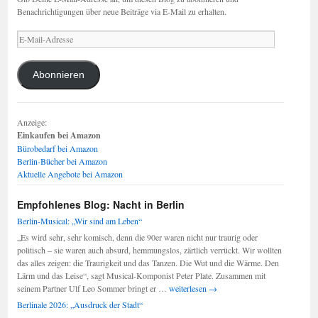
Benachrichtigungen über neue Beiträge via E-Mail zu erhalten.
E-
Mail-
Adresse
Abonnieren
Anzeige:
Einkaufen bei Amazon
Bürobedarf bei Amazon
Berlin-Bücher bei Amazon
Aktuelle Angebote bei Amazon
Empfohlenes Blog: Nacht in Berlin
Berlin-Musical: „Wir sind am Leben“
„Es wird sehr, sehr komisch, denn die 90er waren nicht nur traurig oder
politisch – sie waren auch absurd, hemmungslos, zärtlich verrückt. Wir wollten
das alles zeigen: die Traurigkeit und das Tanzen. Die Wut und die Wärme. Den
Lärm und das Leise“, sagt Musical-Komponist Peter Plate. Zusammen mit
Berlin-
seinem Partner Ulf Leo Sommer bringt er …
weiterlesen
→
Musical:
Berlinale 2026: „Ausdruck der Stadt“
„Wir