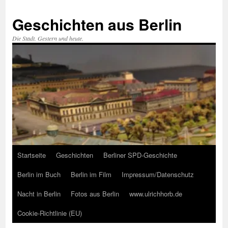
Zum
Inhalt
Geschichten aus Berlin
springen
Die Stadt. Gestern und heute.
Startseite
Geschichten
Berliner SPD-Geschichte
Berlin im Buch
Berlin im Film
Impressum/Datenschutz
Nacht in Berlin
Fotos aus Berlin
www.ulrichhorb.de
Cookie-Richtlinie (EU)