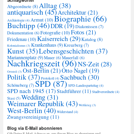
Schlagwörter
Alltag
(38)
Abgeordnete
(8)
antiquarisch
(45)
Architektur
(21)
Biographie
(66)
Armut
(10)
Archäologie
(4)
Buchtipp
(46)
DDR
(19)
Diakonissen
(7)
Fotos
(21)
Fotografie
(10)
Dokumentation
(6)
Kaiserreich
(29)
Friedenau
(10)
Katalog
(8)
Krankenhaus
(9)
Kreuzberg
(7)
Kolonialismus
(3)
Kunst
(35)
Lebensgeschichten
(37)
Mariannenplatz
(9)
Mauer
(6)
Mauerfall
(6)
Nachkriegszeit
(96)
NS-Zeit
(28)
Ost-Berlin
(21)
Otto Nagel
(19)
Ortsteil
(3)
Politik
(37)
Sachbuch
(30)
Protokoll
(4)
SPD
(87)
Schöneberg
(7)
SPD-Landesparteitag
(4)
SPD nach 1945
(17)
Stadtführer
(11)
Stadtverordnete
(4)
Wedding
(31)
Stasi
(5)
Weimarer Republik
(43)
Weltkrieg
(3)
West-Berlin
(40)
Widerstand
(4)
Zwangsvereinigung
(11)
Blog via E-Mail abonnieren
Gib Deine E-Mail-Adresse an, um diesen Blog zu abonnieren und