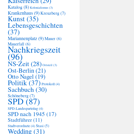
Kaiserreich
(29)
Katalog
(8)
Kolonialismus
(3)
Krankenhaus
(9)
Kreuzberg
(7)
Kunst
(35)
Lebensgeschichten
(37)
Mariannenplatz
(9)
Mauer
(6)
Mauerfall
(6)
Nachkriegszeit
(96)
NS-Zeit
(28)
Ortsteil
(3)
Ost-Berlin
(21)
Otto Nagel
(19)
Politik
(37)
Protokoll
(4)
Sachbuch
(30)
Schöneberg
(7)
SPD
(87)
SPD-Landesparteitag
(4)
SPD nach 1945
(17)
Stadtführer
(11)
Stasi
(5)
Stadtverordnete
(4)
Wedding
(31)