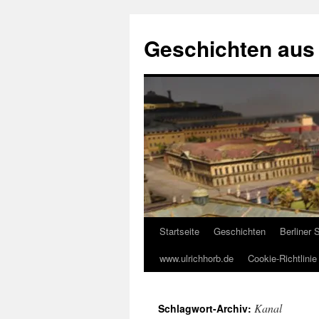
Zum
Inhalt
Geschichten aus 
springen
Startseite
Geschichten
Berliner
www.ulrichhorb.de
Cookie-Richtlinie
Kanal
Schlagwort-Archiv: