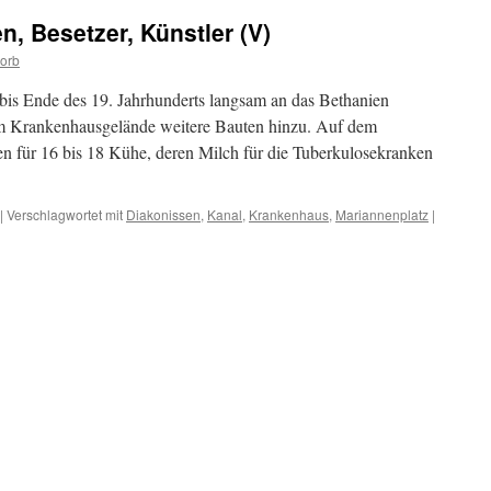
n, Besetzer, Künstler (V)
Horb
s Ende des 19. Jahrhunderts langsam an das Bethanien
 Krankenhausgelände weitere Bauten hinzu. Auf dem
n für 16 bis 18 Kühe, deren Milch für die Tuberkulosekranken
|
Verschlagwortet mit
Diakonissen
,
Kanal
,
Krankenhaus
,
Mariannenplatz
|