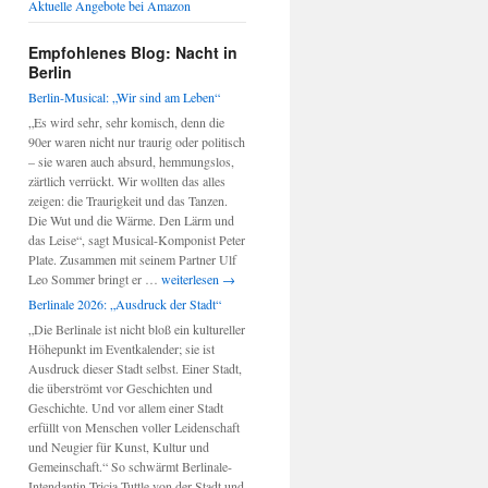
Aktuelle Angebote bei Amazon
Empfohlenes Blog: Nacht in
Berlin
Berlin-Musical: „Wir sind am Leben“
„Es wird sehr, sehr komisch, denn die
90er waren nicht nur traurig oder politisch
– sie waren auch absurd, hemmungslos,
zärtlich verrückt. Wir wollten das alles
zeigen: die Traurigkeit und das Tanzen.
Die Wut und die Wärme. Den Lärm und
das Leise“, sagt Musical-Komponist Peter
Plate. Zusammen mit seinem Partner Ulf
Berlin-
Leo Sommer bringt er …
weiterlesen
→
Musical:
Berlinale 2026: „Ausdruck der Stadt“
„Wir
„Die Berlinale ist nicht bloß ein kultureller
sind
Höhepunkt im Eventkalender; sie ist
am
Ausdruck dieser Stadt selbst. Einer Stadt,
Leben“
die überströmt vor Geschichten und
Geschichte. Und vor allem einer Stadt
erfüllt von Menschen voller Leidenschaft
und Neugier für Kunst, Kultur und
Gemeinschaft.“ So schwärmt Berlinale-
Intendantin Tricia Tuttle von der Stadt und