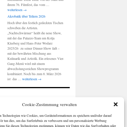
Berlinale
ihrem 76. Filmfest, das vom …
2026:
weiterlesen
→
„Ausdruck
Akrobatik über Tellern 2026
der
Hoch über den festlich gedeckten Tischen
Stadt“
schweben die Artisten.
„Nachtschwärmer“ heißt die neue Show,
mit der das Palazzo-Team um Kolja
Kleeberg und Hans-Peter Wodarz
2025/26 zu seiner Dinner-Show lädt –
mit der bewährten Mischung aus
Kulinarik und Artistik. Ein erlesenes Vier-
Gang-Menü wird mit einem
abwechslungsreichen Showprogramm
kombiniert. Noch bis zum 8. März 2026
Akrobatik
ist das …
weiterlesen
→
über
Tellern
2026
Cookie-Zustimmung verwalten
 Technologien wie Cookies, um Geräteinformationen zu speichern und/oder darauf
Wir tun dies, um das Surferlebnis zu verbessern und um personalisierte Werbung
enn Sie diesen Technologien zustimmen, können wir Daten wie das Surfverhalten oder