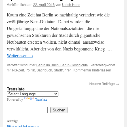
Veröffentlicht am
22. April 2018
von
Ulrich Horb
Kaum eine Zeit hat Berlin so nachhaltig verändert wie die
zwölfjährige Nazi-Diktatur. Dabei wurden die
Umgestaltungspläne der Nationalsozialisten, die die
gewachsenen Strukturen der Stadt durch gigantische
Neubauten ersetzen wollten, nicht einmal ansatzweise
verwirklicht. Aber der von den Nazis begonnene Krieg …
Weiterlesen
→
Veröffentlicht unter
Berlin im Buch
,
Berlin-Geschichte
|
Verschlagwortet
mit
NS-Zeit
,
Politik
,
Sachbuch
,
Stadtführer
|
Kommentar hinterlassen
Neuere Beiträge
→
Translate
Powered by
Translate
Suchen
Anzeige
Bürobedarf bei Amazon