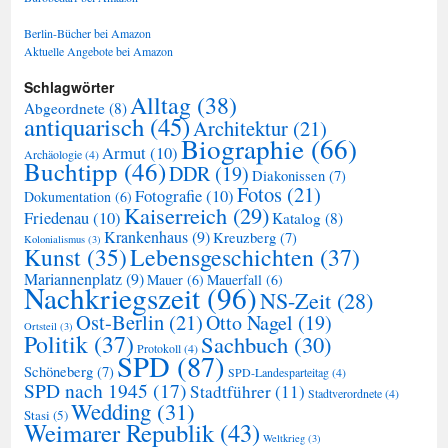
Berlin-Bücher bei Amazon
Aktuelle Angebote bei Amazon
Schlagwörter
Alltag
(38)
Abgeordnete
(8)
antiquarisch
(45)
Architektur
(21)
Biographie
(66)
Armut
(10)
Archäologie
(4)
Buchtipp
(46)
DDR
(19)
Diakonissen
(7)
Fotos
(21)
Fotografie
(10)
Dokumentation
(6)
Kaiserreich
(29)
Friedenau
(10)
Katalog
(8)
Krankenhaus
(9)
Kreuzberg
(7)
Kolonialismus
(3)
Kunst
(35)
Lebensgeschichten
(37)
Mariannenplatz
(9)
Mauer
(6)
Mauerfall
(6)
Nachkriegszeit
(96)
NS-Zeit
(28)
Ost-Berlin
(21)
Otto Nagel
(19)
Ortsteil
(3)
Politik
(37)
Sachbuch
(30)
Protokoll
(4)
SPD
(87)
Schöneberg
(7)
SPD-Landesparteitag
(4)
SPD nach 1945
(17)
Stadtführer
(11)
Stadtverordnete
(4)
Wedding
(31)
Stasi
(5)
Weimarer Republik
(43)
Weltkrieg
(3)