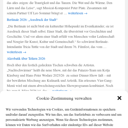
das alles zeigen: die Traurigkeit und das Tanzen. Die Wut und die Wärme. Den
Lärm und das Leise“, sagt Musical-Komponist Peter Plate. Zusammen mit
Berlin-
seinem Partner Ulf Leo Sommer bringt er …
weiterlesen
→
Musical:
Berlinale 2026: „Ausdruck der Stadt“
„Wir
„Die Berlinale ist nicht bloß ein kultureller Höhepunkt im Eventkalender; sie ist
sind
Ausdruck dieser Stadt selbst. Einer Stadt, die überströmt vor Geschichten und
am
Geschichte. Und vor allem einer Stadt erfüllt von Menschen voller Leidenschaft
Leben“
und Neugier für Kunst, Kultur und Gemeinschaft.“ So schwärmt Berlinale-
Berlinale
Intendantin Tricia Tuttle von der Stadt und ihrem 76. Filmfest, das vom …
2026:
weiterlesen
→
„Ausdruck
Akrobatik über Tellern 2026
der
Hoch über den festlich gedeckten Tischen schweben die Artisten.
Stadt“
„Nachtschwärmer“ heißt die neue Show, mit der das Palazzo-Team um Kolja
Kleeberg und Hans-Peter Wodarz 2025/26 zu seiner Dinner-Show lädt – mit
der bewährten Mischung aus Kulinarik und Artistik. Ein erlesenes Vier-Gang-
Menü wird mit einem abwechslungsreichen Showprogramm kombiniert. Noch
Akrobatik
bis zum 8. März 2026 ist das …
weiterlesen
→
über
Cookie-Zustimmung verwalten
Tellern
2026
Seiten
Kategorien
Wir verwenden Technologien wie Cookies, um Geräteinformationen zu speichern
Kategorien
Berlin im Buch
und/oder darauf zuzugreifen. Wir tun dies, um das Surferlebnis zu verbessern und um
Cookie-
personalisierte Werbung anzuzeigen. Wenn Sie diesen Technologien zustimmen,
Richtlinie (EU)
können wir Daten wie das Surfverhalten oder eindeutige IDs auf dieser Website