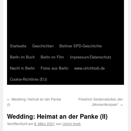
Startseite
Geschichten
Berliner SPD-Geschichte
Berlin im Buch
Berlin im Film
Impressum/Datenschutz
Nacht in Berlin
Fotos aus Berlin
www.ulrichhorb.de
Cookie-Richtlinie (EU)
←
Wedding: Heimat an der Panke
Friedrich Seidenstücker, der
(I)
„Momentknipser“
→
Wedding: Heimat an der Panke (II)
Veröffentlicht am
8. März 2021
von
Ulrich Horb