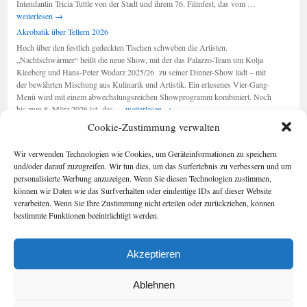
Berlinale
Intendantin Tricia Tuttle von der Stadt und ihrem 76. Filmfest, das vom …
2026:
weiterlesen
→
„Ausdruck
Akrobatik über Tellern 2026
der
Hoch über den festlich gedeckten Tischen schweben die Artisten.
Stadt“
„Nachtschwärmer“ heißt die neue Show, mit der das Palazzo-Team um Kolja
Kleeberg und Hans-Peter Wodarz 2025/26 zu seiner Dinner-Show lädt – mit
der bewährten Mischung aus Kulinarik und Artistik. Ein erlesenes Vier-Gang-
Menü wird mit einem abwechslungsreichen Showprogramm kombiniert. Noch
Akrobatik
bis zum 8. März 2026 ist das …
weiterlesen
→
über
Cookie-Zustimmung verwalten
Tellern
2026
Seiten
Kategorien
Wir verwenden Technologien wie Cookies, um Geräteinformationen zu speichern
Kategorien
Berlin im Buch
und/oder darauf zuzugreifen. Wir tun dies, um das Surferlebnis zu verbessern und um
Cookie-
personalisierte Werbung anzuzeigen. Wenn Sie diesen Technologien zustimmen,
Richtlinie (EU)
können wir Daten wie das Surfverhalten oder eindeutige IDs auf dieser Website
Foto-Blog
verarbeiten. Wenn Sie Ihre Zustimmung nicht erteilen oder zurückziehen, können
Impressum/Date
bestimmte Funktionen beeinträchtigt werden.
nschutz
Kontakt
Akzeptieren
Geschichten aus Berlin
Impressum/Datenschutz
Stolz präsentiert von WordPress.
Ablehnen