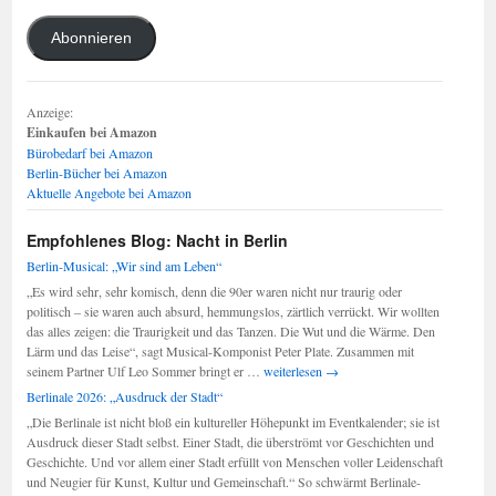
Adresse
Abonnieren
Anzeige:
Einkaufen bei Amazon
Bürobedarf bei Amazon
Berlin-Bücher bei Amazon
Aktuelle Angebote bei Amazon
Empfohlenes Blog: Nacht in Berlin
Berlin-Musical: „Wir sind am Leben“
„Es wird sehr, sehr komisch, denn die 90er waren nicht nur traurig oder
politisch – sie waren auch absurd, hemmungslos, zärtlich verrückt. Wir wollten
das alles zeigen: die Traurigkeit und das Tanzen. Die Wut und die Wärme. Den
Lärm und das Leise“, sagt Musical-Komponist Peter Plate. Zusammen mit
Berlin-
seinem Partner Ulf Leo Sommer bringt er …
weiterlesen
→
Musical:
Berlinale 2026: „Ausdruck der Stadt“
„Wir
„Die Berlinale ist nicht bloß ein kultureller Höhepunkt im Eventkalender; sie ist
sind
Ausdruck dieser Stadt selbst. Einer Stadt, die überströmt vor Geschichten und
am
Geschichte. Und vor allem einer Stadt erfüllt von Menschen voller Leidenschaft
Leben“
und Neugier für Kunst, Kultur und Gemeinschaft.“ So schwärmt Berlinale-