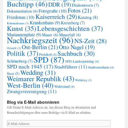
Buchtipp
(46)
DDR
(19)
Diakonissen
(7)
Fotos
(21)
Fotografie
(10)
Dokumentation
(6)
Kaiserreich
(29)
Friedenau
(10)
Katalog
(8)
Krankenhaus
(9)
Kreuzberg
(7)
Kolonialismus
(3)
Kunst
(35)
Lebensgeschichten
(37)
Mariannenplatz
(9)
Mauer
(6)
Mauerfall
(6)
Nachkriegszeit
(96)
NS-Zeit
(28)
Ost-Berlin
(21)
Otto Nagel
(19)
Ortsteil
(3)
Politik
(37)
Sachbuch
(30)
Protokoll
(4)
SPD
(87)
Schöneberg
(7)
SPD-Landesparteitag
(4)
SPD nach 1945
(17)
Stadtführer
(11)
Stadtverordnete
(4)
Wedding
(31)
Stasi
(5)
Weimarer Republik
(43)
Weltkrieg
(3)
West-Berlin
(40)
Widerstand
(4)
Zwangsvereinigung
(11)
Blog via E-Mail abonnieren
Gib Deine E-Mail-Adresse an, um diesen Blog zu abonnieren und
Benachrichtigungen über neue Beiträge via E-Mail zu erhalten.
E-
Mail-