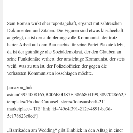
Sein Roman wirkt eher reportagehaft, ergänzt mit zahlreichen
Dokumenten und Zitaten. Die Figuren sind etwas klischeehaft
angelegt, da ist der aufopferungsvolle Kommunist, der trotz
harter Arbeit auf dem Bau nachts für seine Partei Plakate klebt,
da ist der gutmütige alte Sozialdemokrat, der den Glauben an
seine Funktionäre verliert, der umsichtige Kommunist, der stets
weiß, was zu tun ist, der Polizeioffizier, der gegen die
verhassten Kommunisten losschlagen möchte.
[amazon_link
asins=’3954008165,B006K0US7E,3866804199,3897028662,392
template=’ProductCarousel‘ store=’fotosausberli-21′
marketplace=’DE‘ link_id=’49c4f391-212c-4891-be3d-
5c178623c8ed‘]
„Barrikaden am Wedding“ gibt Einblick in den Alltag in einer