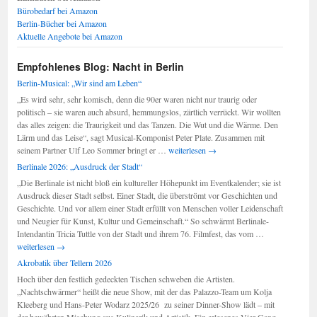
Bürobedarf bei Amazon
Berlin-Bücher bei Amazon
Aktuelle Angebote bei Amazon
Empfohlenes Blog: Nacht in Berlin
Berlin-Musical: „Wir sind am Leben“
„Es wird sehr, sehr komisch, denn die 90er waren nicht nur traurig oder
politisch – sie waren auch absurd, hemmungslos, zärtlich verrückt. Wir wollten
das alles zeigen: die Traurigkeit und das Tanzen. Die Wut und die Wärme. Den
Lärm und das Leise“, sagt Musical-Komponist Peter Plate. Zusammen mit
Berlin-
seinem Partner Ulf Leo Sommer bringt er …
weiterlesen
→
Musical:
Berlinale 2026: „Ausdruck der Stadt“
„Wir
„Die Berlinale ist nicht bloß ein kultureller Höhepunkt im Eventkalender; sie ist
sind
Ausdruck dieser Stadt selbst. Einer Stadt, die überströmt vor Geschichten und
am
Geschichte. Und vor allem einer Stadt erfüllt von Menschen voller Leidenschaft
Leben“
und Neugier für Kunst, Kultur und Gemeinschaft.“ So schwärmt Berlinale-
Berlinale
Intendantin Tricia Tuttle von der Stadt und ihrem 76. Filmfest, das vom …
2026:
weiterlesen
→
„Ausdruck
Akrobatik über Tellern 2026
der
Hoch über den festlich gedeckten Tischen schweben die Artisten.
Stadt“
„Nachtschwärmer“ heißt die neue Show, mit der das Palazzo-Team um Kolja
Kleeberg und Hans-Peter Wodarz 2025/26 zu seiner Dinner-Show lädt – mit