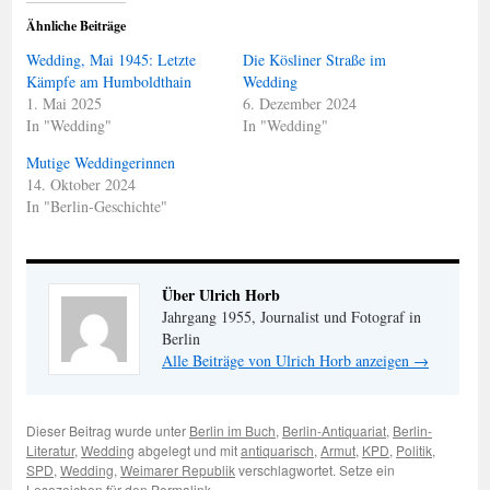
Ähnliche Beiträge
Wedding, Mai 1945: Letzte
Die Kösliner Straße im
Kämpfe am Humboldthain
Wedding
1. Mai 2025
6. Dezember 2024
In "Wedding"
In "Wedding"
Mutige Weddingerinnen
14. Oktober 2024
In "Berlin-Geschichte"
Über Ulrich Horb
Jahrgang 1955, Journalist und Fotograf in
Berlin
Alle Beiträge von Ulrich Horb anzeigen
→
Dieser Beitrag wurde unter
Berlin im Buch
,
Berlin-Antiquariat
,
Berlin-
Literatur
,
Wedding
abgelegt und mit
antiquarisch
,
Armut
,
KPD
,
Politik
,
SPD
,
Wedding
,
Weimarer Republik
verschlagwortet. Setze ein
Lesezeichen für den
Permalink
.