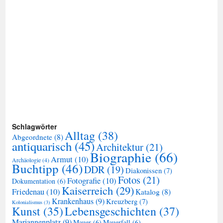
Schlagwörter
Alltag
(38)
Abgeordnete
(8)
antiquarisch
(45)
Architektur
(21)
Biographie
(66)
Armut
(10)
Archäologie
(4)
Buchtipp
(46)
DDR
(19)
Diakonissen
(7)
Fotos
(21)
Fotografie
(10)
Dokumentation
(6)
Kaiserreich
(29)
Friedenau
(10)
Katalog
(8)
Krankenhaus
(9)
Kreuzberg
(7)
Kolonialismus
(3)
Kunst
(35)
Lebensgeschichten
(37)
Mariannenplatz
(9)
Mauer
(6)
Mauerfall
(6)