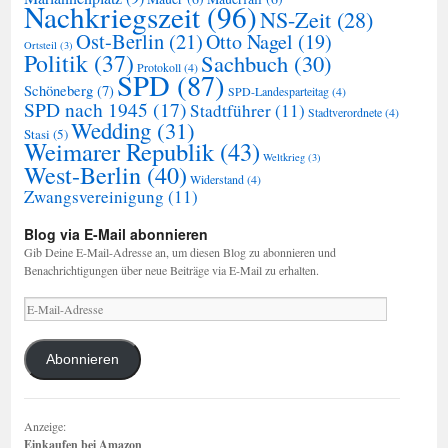
Nachkriegszeit
(96)
NS-Zeit
(28)
Ost-Berlin
(21)
Otto Nagel
(19)
Ortsteil
(3)
Politik
(37)
Sachbuch
(30)
Protokoll
(4)
SPD
(87)
Schöneberg
(7)
SPD-Landesparteitag
(4)
SPD nach 1945
(17)
Stadtführer
(11)
Stadtverordnete
(4)
Wedding
(31)
Stasi
(5)
Weimarer Republik
(43)
Weltkrieg
(3)
West-Berlin
(40)
Widerstand
(4)
Zwangsvereinigung
(11)
Blog via E-Mail abonnieren
Gib Deine E-Mail-Adresse an, um diesen Blog zu abonnieren und
Benachrichtigungen über neue Beiträge via E-Mail zu erhalten.
E-
Mail-
Adresse
Abonnieren
Anzeige:
Einkaufen bei Amazon