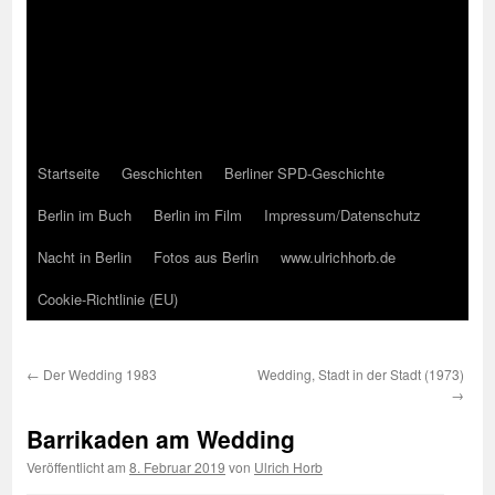
Startseite
Geschichten
Berliner SPD-Geschichte
Berlin im Buch
Berlin im Film
Impressum/Datenschutz
Nacht in Berlin
Fotos aus Berlin
www.ulrichhorb.de
Cookie-Richtlinie (EU)
←
Der Wedding 1983
Wedding, Stadt in der Stadt (1973)
→
Barrikaden am Wedding
Veröffentlicht am
8. Februar 2019
von
Ulrich Horb