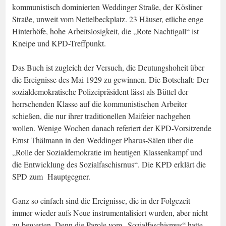
kommunistisch dominierten Weddinger Straße, der Kösliner
Straße, unweit vom Nettelbeckplatz. 23 Häuser, etliche enge
Hinterhöfe, hohe Arbeitslosigkeit, die „Rote Nachtigall“ ist
Kneipe und KPD-Treffpunkt.
Das Buch ist zugleich der Versuch, die Deutungshoheit über
die Ereignisse des Mai 1929 zu gewinnen. Die Botschaft: Der
sozialdemokratische Polizeipräsident lässt als Büttel der
herrschenden Klasse auf die kommunistischen Arbeiter
schießen, die nur ihrer traditionellen Maifeier nachgehen
wollen. Wenige Wochen danach referiert der KPD-Vorsitzende
Ernst Thälmann in den Weddinger Pharus-Sälen über die
„Rolle der Sozialdemokratie im heutigen Klassenkampf und
die Entwicklung des Sozialfaschisrnus“. Die KPD erklärt die
SPD zum Hauptgegner.
Ganz so einfach sind die Ereignisse, die in der Folgezeit
immer wieder aufs Neue instrumentalisiert wurden, aber nicht
zu bewerten. Denn die Parole vom „Sozialfaschismus“ hatte