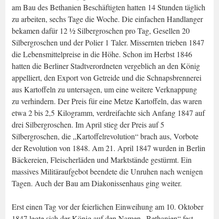
am Bau des Bethanien Beschäftigten hatten 14 Stunden täglich
zu arbeiten, sechs Tage die Woche. Die einfachen Handlanger
bekamen dafür 12 ½ Silbergroschen pro Tag, Gesellen 20
Silbergroschen und der Polier 1 Taler. Missernten trieben 1847
die Lebensmittelpreise in die Höhe. Schon im Herbst 1846
hatten die Berliner Stadtverordneten vergeblich an den König
appelliert, den Export von Getreide und die Schnapsbrennerei
aus Kartoffeln zu untersagen, um eine weitere Verknappung
zu verhindern. Der Preis für eine Metze Kartoffeln, das waren
etwa 2 bis 2,5 Kilogramm, verdreifachte sich Anfang 1847 auf
drei Silbergroschen. Im April stieg der Preis auf 5
Silbergroschen, die „Kartoffelrevolution“ brach aus, Vorbote
der Revolution von 1848. Am 21. April 1847 wurden in Berlin
Bäckereien, Fleischerläden und Marktstände gestürmt. Ein
massives Militäraufgebot beendete die Unruhen nach wenigen
Tagen. Auch der Bau am Diakonissenhaus ging weiter.
Erst einen Tag vor der feierlichen Einweihung am 10. Oktober
1847 legte sich der König auf den Namen „Bethanien“ fest.