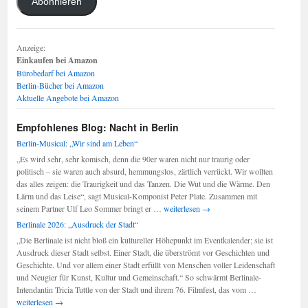
Abonnieren
Anzeige:
Einkaufen bei Amazon
Bürobedarf bei Amazon
Berlin-Bücher bei Amazon
Aktuelle Angebote bei Amazon
Empfohlenes Blog: Nacht in Berlin
Berlin-Musical: „Wir sind am Leben“
„Es wird sehr, sehr komisch, denn die 90er waren nicht nur traurig oder
politisch – sie waren auch absurd, hemmungslos, zärtlich verrückt. Wir wollten
das alles zeigen: die Traurigkeit und das Tanzen. Die Wut und die Wärme. Den
Lärm und das Leise“, sagt Musical-Komponist Peter Plate. Zusammen mit
Berlin-
seinem Partner Ulf Leo Sommer bringt er …
weiterlesen
→
Musical:
Berlinale 2026: „Ausdruck der Stadt“
„Wir
„Die Berlinale ist nicht bloß ein kultureller Höhepunkt im Eventkalender; sie ist
sind
Ausdruck dieser Stadt selbst. Einer Stadt, die überströmt vor Geschichten und
am
Geschichte. Und vor allem einer Stadt erfüllt von Menschen voller Leidenschaft
Leben“
und Neugier für Kunst, Kultur und Gemeinschaft.“ So schwärmt Berlinale-
Berlinale
Intendantin Tricia Tuttle von der Stadt und ihrem 76. Filmfest, das vom …
2026:
weiterlesen
→