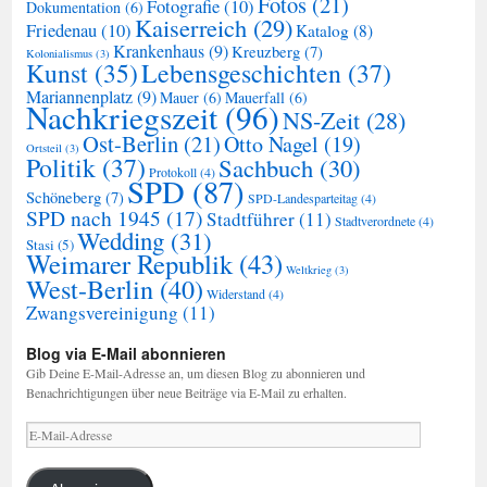
Fotos
(21)
Fotografie
(10)
Dokumentation
(6)
Kaiserreich
(29)
Friedenau
(10)
Katalog
(8)
Krankenhaus
(9)
Kreuzberg
(7)
Kolonialismus
(3)
Kunst
(35)
Lebensgeschichten
(37)
Mariannenplatz
(9)
Mauer
(6)
Mauerfall
(6)
Nachkriegszeit
(96)
NS-Zeit
(28)
Ost-Berlin
(21)
Otto Nagel
(19)
Ortsteil
(3)
Politik
(37)
Sachbuch
(30)
Protokoll
(4)
SPD
(87)
Schöneberg
(7)
SPD-Landesparteitag
(4)
SPD nach 1945
(17)
Stadtführer
(11)
Stadtverordnete
(4)
Wedding
(31)
Stasi
(5)
Weimarer Republik
(43)
Weltkrieg
(3)
West-Berlin
(40)
Widerstand
(4)
Zwangsvereinigung
(11)
Blog via E-Mail abonnieren
Gib Deine E-Mail-Adresse an, um diesen Blog zu abonnieren und
Benachrichtigungen über neue Beiträge via E-Mail zu erhalten.
E-
Mail-
Adresse