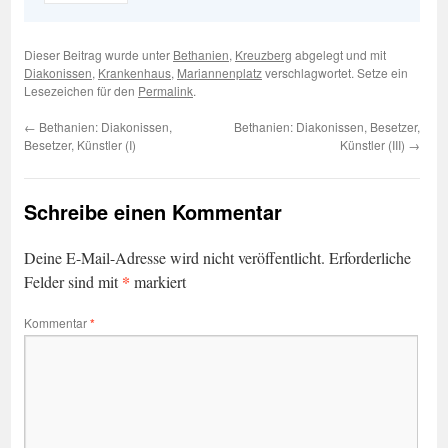
Dieser Beitrag wurde unter
Bethanien
,
Kreuzberg
abgelegt und mit
Diakonissen
,
Krankenhaus
,
Mariannenplatz
verschlagwortet. Setze ein
Lesezeichen für den
Permalink
.
←
Bethanien: Diakonissen,
Bethanien: Diakonissen, Besetzer,
Besetzer, Künstler (I)
Künstler (III)
→
Schreibe einen Kommentar
Deine E-Mail-Adresse wird nicht veröffentlicht.
Erforderliche
*
Felder sind mit
markiert
Kommentar
*