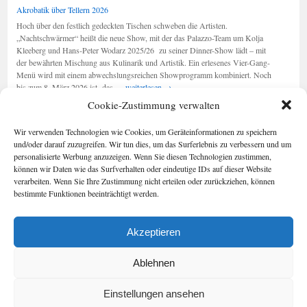
„Ausdruck
Akrobatik über Tellern 2026
der
Hoch über den festlich gedeckten Tischen schweben die Artisten.
Stadt“
„Nachtschwärmer“ heißt die neue Show, mit der das Palazzo-Team um Kolja
Kleeberg und Hans-Peter Wodarz 2025/26 zu seiner Dinner-Show lädt – mit
der bewährten Mischung aus Kulinarik und Artistik. Ein erlesenes Vier-Gang-
Menü wird mit einem abwechslungsreichen Showprogramm kombiniert. Noch
Akrobatik
bis zum 8. März 2026 ist das …
weiterlesen
→
über
Cookie-Zustimmung verwalten
Tellern
2026
Seiten
Kategorien
Wir verwenden Technologien wie Cookies, um Geräteinformationen zu speichern
Kategorien
Berlin im Buch
und/oder darauf zuzugreifen. Wir tun dies, um das Surferlebnis zu verbessern und um
Cookie-
personalisierte Werbung anzuzeigen. Wenn Sie diesen Technologien zustimmen,
Richtlinie (EU)
können wir Daten wie das Surfverhalten oder eindeutige IDs auf dieser Website
Foto-Blog
verarbeiten. Wenn Sie Ihre Zustimmung nicht erteilen oder zurückziehen, können
Impressum/Date
bestimmte Funktionen beeinträchtigt werden.
nschutz
Kontakt
Akzeptieren
Geschichten aus Berlin
Impressum/Datenschutz
Stolz präsentiert von WordPress.
Ablehnen
Einstellungen ansehen