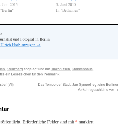
. Juni 2015
3. Juni 2015
 "Berlin"
In "Bethanien"
b
urnalist und Fotograf in Berlin
n Ulrich Horb anzeigen
→
ien
,
Kreuzberg
abgelegt und mit
Diakonissen
,
Krankenhaus
,
tze ein Lesezeichen für den
Permalink
.
ler (VII)
Das Tempo der Stadt: Jan Gympel legt eine Berliner
Verkehrsgeschichte vor
→
tar
*
öffentlicht.
Erforderliche Felder sind mit
markiert