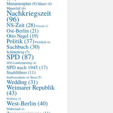
Mariannenplatz
(9)
Mauer
(6)
Mauerfall
(6)
Nachkriegszeit
(96)
NS-Zeit
(28)
Ortsteil
(3)
Ost-Berlin
(21)
Otto Nagel
(19)
Politik
(37)
Protokoll
(4)
Sachbuch
(30)
Schöneberg
(7)
SPD
(87)
SPD-Landesparteitag
(4)
SPD nach 1945
(17)
Stadtführer
(11)
Stasi
(5)
Stadtverordnete
(4)
Wedding
(31)
Weimarer Republik
(43)
Weltkrieg
(3)
West-Berlin
(40)
Widerstand
(4)