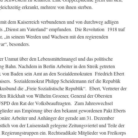
eichzeitig erkrankt, mehrere von ihnen sterben.
e mit dem Kaiserreich verbundenen und von durchweg adligen
ls „Dienst am Vaterland“ empfunden. Die Revolution 1918 traf
er, „in seinem Werden und Wachsen mit den regierenden
war“, besonders.
r Unmut über den Lebensmittelmangel und das politische
ng Bahn. Nachdem in Berlin Arbeiter in den Streik getreten
 von Baden sein Amt an den Sozialdemokraten Friedrich Ebert
isers. Sozialdemokrat Philipp Scheidemann rief die Republik
kusbund die „Freie Sozialistische Republik“. Ebert, Vertreter der
den Rückhalt von Wilhelm Groener, General der Obersten
r USPD den Rat der Volksbeauftragten. Zum Jahreswechsel
glieder aus Empörung über den bekannt gewordenen Pakt Eberts
tionäre Arbeiter und Anhänger der gerade am 31. Dezember
lich von der Luisenstadt gelegene Zeitungsviertel und Teile der
h Regierungstruppen ein. Rechtsradikale Mitglieder von Freikorps