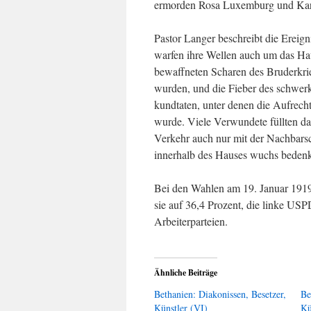
ermorden Rosa Luxemburg und Kar
Pastor Langer beschreibt die Ereign
warfen ihre Wellen auch um das Ha
bewaffneten Scharen des Bruderkri
wurden, und die Fieber des schwer
kundtaten, unter denen die Aufrech
wurde. Viele Verwundete füllten da
Verkehr auch nur mit der Nachbarsc
innerhalb des Hauses wuchs bedenk
Bei den Wahlen am 19. Januar 1919 
sie auf 36,4 Prozent, die linke USP
Arbeiterparteien.
Ähnliche Beiträge
Bethanien: Diakonissen, Besetzer,
Be
Künstler (VI)
Kü