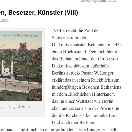
Verkehrsgeschichte vor
→
, Besetzer, Künstler (VIII)
h Horb
1914 erreicht die Zahl der
Schwestern im der
Diakonissenanstalt Bethanien mit 434
einen Höchststand. Dennoch bleibt
das Bethanien hinter der Größe von
Diakonissenhäusern außerhalb
Berlins zurück- Pastor W. Langer
erklärt das in seinem Rückblick zum
hundertjährigen Bestehen Bethaniens
mit dem „kirchlichen Hinterland“,
das in einer Weltstadt wie Berlin
 Sammlung: U. Horb
eben anders sei als in der Provinz, in
der die Kirche stärker verankert sei.
Und auch den Berliner
nhaus „längst nicht so nahe verbunden“, wie Langer feststellt.