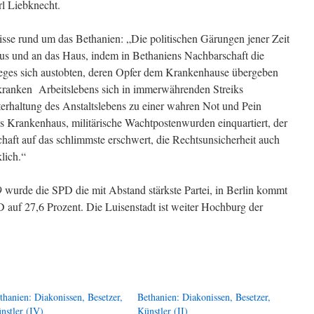
l Liebknecht.
isse rund um das Bethanien: „Die politischen Gärungen jener Zeit
us und an das Haus, indem in Bethaniens Nachbarschaft die
eges sich austobten, deren Opfer dem Krankenhause übergeben
kranken Arbeitslebens sich in immerwährenden Streiks
terhaltung des Anstaltslebens zu einer wahren Not und Pein
s Krankenhaus, militärische Wachtpostenwurden einquartiert, der
haft auf das schlimmste erschwert, die Rechtsunsicherheit auch
lich.“
wurde die SPD die mit Abstand stärkste Partei, in Berlin kommt
D auf 27,6 Prozent. Die Luisenstadt ist weiter Hochburg der
thanien: Diakonissen, Besetzer,
Bethanien: Diakonissen, Besetzer,
nstler (IV)
Künstler (II)