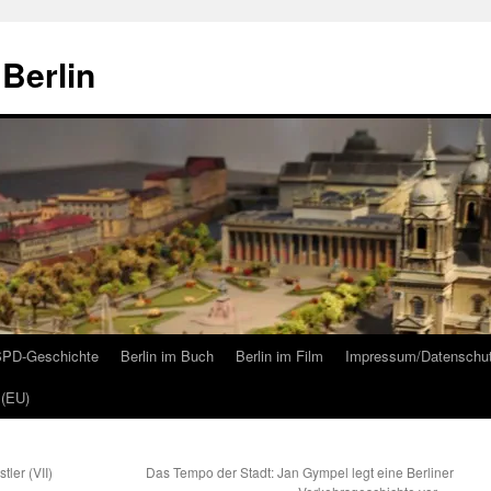
Berlin
 SPD-Geschichte
Berlin im Buch
Berlin im Film
Impressum/Datenschu
 (EU)
ler (VII)
Das Tempo der Stadt: Jan Gympel legt eine Berliner