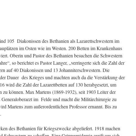
sind 105 Diakonissen des Bethanien als Lazarettschwestern im
hauplätzen im Osten wie im Westen. 200 Betten im Krankenhaus
iert. Oberin und Pastor des Bethanien besuchen die Schwestern
hre“, so berichtet es Pastor Langer, „verringerte sich die Zahl der
ern auf 40 Diakonissen und 13 Johanniterschwestern. Die
der Dauer des Krieges und machten auch da die Verstärkung der
 wird die Zahl der Lazarettbetten auf 130 herabgesetzt, um
n zu können. Max Martens (1869-1932), seit 1903 Leiter der
 Generaloberarzt im Felde und macht die Militärchirurgie zu
rd Martens zum außerordentlichen Professor ernannt. Bis zu
.
ken des Bethanien für Kriegszwecke abgeliefert. 1918 machen
 Schwestern zu schaffen. Eine Grippeepidemie greift um sich,