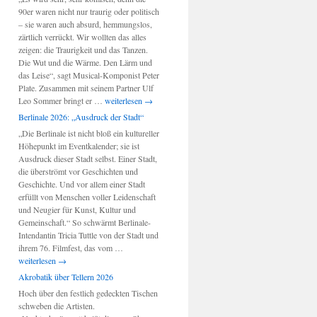
90er waren nicht nur traurig oder politisch
– sie waren auch absurd, hemmungslos,
zärtlich verrückt. Wir wollten das alles
zeigen: die Traurigkeit und das Tanzen.
Die Wut und die Wärme. Den Lärm und
das Leise“, sagt Musical-Komponist Peter
Plate. Zusammen mit seinem Partner Ulf
Berlin-
Leo Sommer bringt er …
weiterlesen
→
Musical:
Berlinale 2026: „Ausdruck der Stadt“
„Wir
„Die Berlinale ist nicht bloß ein kultureller
sind
Höhepunkt im Eventkalender; sie ist
am
Ausdruck dieser Stadt selbst. Einer Stadt,
Leben“
die überströmt vor Geschichten und
Geschichte. Und vor allem einer Stadt
erfüllt von Menschen voller Leidenschaft
und Neugier für Kunst, Kultur und
Gemeinschaft.“ So schwärmt Berlinale-
Intendantin Tricia Tuttle von der Stadt und
Berlinale
ihrem 76. Filmfest, das vom …
2026:
weiterlesen
→
„Ausdruck
Akrobatik über Tellern 2026
der
Hoch über den festlich gedeckten Tischen
Stadt“
schweben die Artisten.