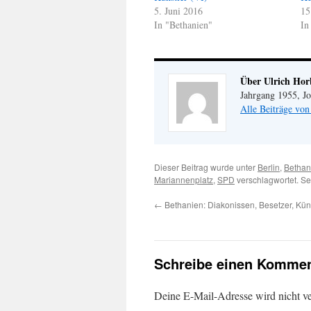
5. Juni 2016
15
In "Bethanien"
In
Über Ulrich Hor
Jahrgang 1955, Jo
Alle Beiträge vo
Dieser Beitrag wurde unter
Berlin
,
Bethan
Mariannenplatz
,
SPD
verschlagwortet. Se
←
Bethanien: Diakonissen, Besetzer, Künst
Schreibe einen Kommen
Deine E-Mail-Adresse wird nicht ver