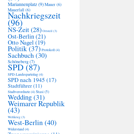
Mariannenplatz
(9)
Mauer
(6)
Mauerfall
(6)
Nachkriegszeit
(96)
NS-Zeit
(28)
Ortsteil
(3)
Ost-Berlin
(21)
Otto Nagel
(19)
Politik
(37)
Protokoll
(4)
Sachbuch
(30)
Schöneberg
(7)
SPD
(87)
SPD-Landesparteitag
(4)
SPD nach 1945
(17)
Stadtführer
(11)
Stasi
(5)
Stadtverordnete
(4)
Wedding
(31)
Weimarer Republik
(43)
Weltkrieg
(3)
West-Berlin
(40)
Widerstand
(4)