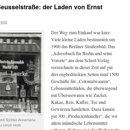
Beusselstraße: der Laden von Ernst
 Horb
Der Weg zum Einkauf war kurz:
Viele kleine Läden bestimmten um
1900 das Berliner Straßenbild. Das
„Adressbuch für Berlin und seine
Vororte“ aus dem Scherl-Verlag
verzeichnete in dieser Zeit auf gut
drei engbedruckten Seiten rund 1500
Geschäfte für „Colonialwaaren“,
Lebensmittelläden, die überwiegend
mit Überseewaren wie Zucker,
Kakao, Reis, Kaffee, Tee und
Gewürzen handelten. Dazu kamen
gut 300 „Productenhändler“, die vor
mit Tochter Annemarie,
allem inländische Lebensmittel
iv Ulrich Horb
anboten. Nahezu in jeder Wohnstraße