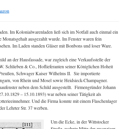
mazon
den. Im Kolonialwarenladen ließ sich im Notfall auch einmal ein
te Monatsgehalt ausgezahlt wurde. Im Fenster waren fein
 sehen. Im Laden standen Gläser mit Bonbons und loser Ware.
ild an der Hausfassade, war zugleich eine Verkaufsstelle der
. Schlieben & Co., Hoflieferanten seiner Königlichen Hoheit
Preußen, Schwager Kaiser Wilhelms II. Sie importierte
ngarn, von Rhein und Mosel sowie Heidsieck-Champagner.
haufenster neben dem Schild ausgestellt. Firmengründer Johann
27.10.1829 – 15.10.1893) war neben seiner Tätigkeit als
otterieeinnehmer. Und die Firma konnte mit einem Flaschenlager
der Lehrter Str. 37 werben.
Um die Ecke, in der Wittstocker
Straße, wohnte Mitte der zwanziger