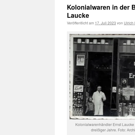
Kolonialwaren in der 
Laucke
Veröffentlicht am
17. Juli 2023
von
Ulrich
Kolonialwarenhändler Ernst Laucke 
dreißiger Jahre. Foto: Arch