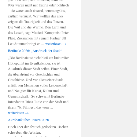
90er waren nicht nur traurig oder politisch
– sie waren auch absurd, hemmungslos,
zärtlich verrückt. Wir wollten das alles
zeigen: die Traurigkeit und das Tanzen.
Die Wut und die Wärme. Den Lärm und
das Leise“, sagt Musical-Komponist Peter
Plate. Zusammen mit seinem Partner Ulf
Berlin-
Leo Sommer bringt er …
weiterlesen
→
Musical:
Berlinale 2026: „Ausdruck der Stadt“
„Wir
„Die Berlinale ist nicht bloß ein kultureller
sind
Höhepunkt im Eventkalender; sie ist
am
Ausdruck dieser Stadt selbst. Einer Stadt,
Leben“
die überströmt vor Geschichten und
Geschichte. Und vor allem einer Stadt
erfüllt von Menschen voller Leidenschaft
und Neugier für Kunst, Kultur und
Gemeinschaft.“ So schwärmt Berlinale-
Intendantin Tricia Tuttle von der Stadt und
Berlinale
ihrem 76. Filmfest, das vom …
2026:
weiterlesen
→
„Ausdruck
Akrobatik über Tellern 2026
der
Hoch über den festlich gedeckten Tischen
Stadt“
schweben die Artisten.