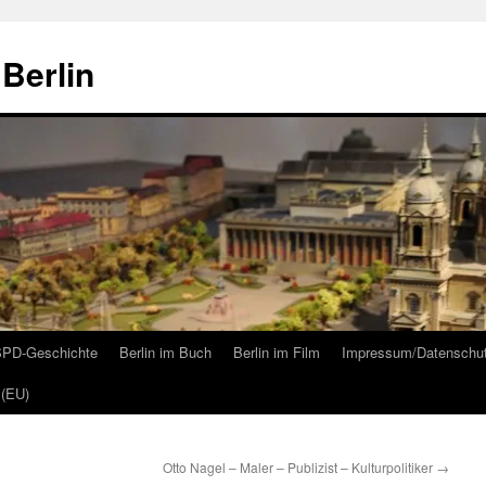
Berlin
 SPD-Geschichte
Berlin im Buch
Berlin im Film
Impressum/Datenschu
 (EU)
Otto Nagel – Maler – Publizist – Kulturpolitiker
→