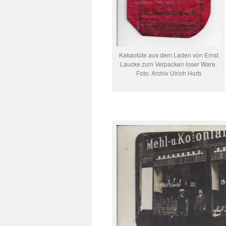
Kakaotüte aus dem Laden von Ernst
Laucke zum Verpacken loser Ware.
Foto: Archiv Ulrich Horb