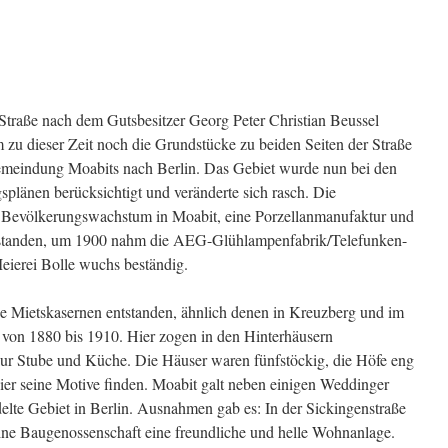
Straße nach dem Gutsbesitzer Georg Peter Christian Beussel
zu dieser Zeit noch die Grundstücke zu beiden Seiten der Straße
gemeindung Moabits nach Berlin. Das Gebiet wurde nun bei den
plänen berücksichtigt und veränderte sich rasch. Die
hes Bevölkerungswachstum in Moabit, eine Porzellanmanufaktur und
tstanden, um 1900 nahm die AEG-Glühlampenfabrik/Telefunken-
Meierei Bolle wuchs beständig.
e Mietskasernen entstanden, ähnlich denen in Kreuzberg und im
 von 1880 bis 1910. Hier zogen in den Hinterhäusern
e nur Stube und Küche. Die Häuser waren fünfstöckig, die Höfe eng
hier seine Motive finden. Moabit galt neben einigen Weddinger
delte Gebiet in Berlin. Ausnahmen gab es: In der Sickingenstraße
eine Baugenossenschaft eine freundliche und helle Wohnanlage.