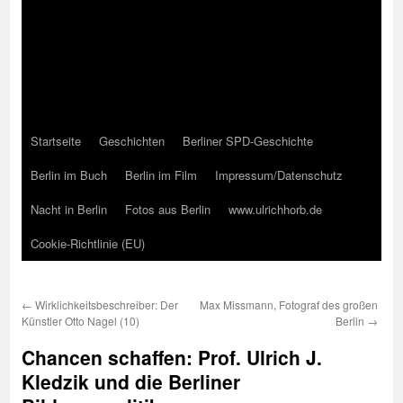
Startseite
Geschichten
Berliner SPD-Geschichte
Berlin im Buch
Berlin im Film
Impressum/Datenschutz
Nacht in Berlin
Fotos aus Berlin
www.ulrichhorb.de
Cookie-Richtlinie (EU)
←
Wirklichkeitsbeschreiber: Der
Max Missmann, Fotograf des großen
Künstler Otto Nagel (10)
Berlin
→
Chancen schaffen: Prof. Ulrich J.
Kledzik und die Berliner