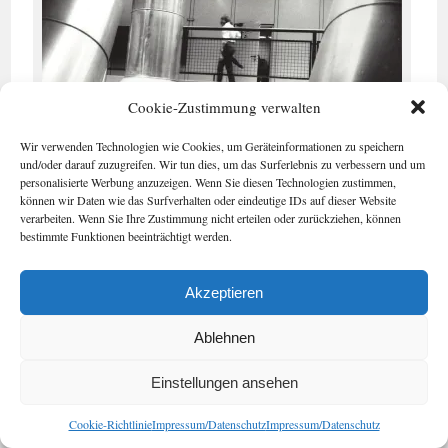
Cookie-Zustimmung verwalten
Wir verwenden Technologien wie Cookies, um Geräteinformationen zu speichern
und/oder darauf zuzugreifen. Wir tun dies, um das Surferlebnis zu verbessern und um
Mittelstufenzentrum Emser Straße in Wilmersdorf Anfang der
personalisierte Werbung anzuzeigen. Wenn Sie diesen Technologien zustimmen,
achtziger Jahre: Gesamtschule mit
können wir Daten wie das Surfverhalten oder eindeutige IDs auf dieser Website
Raumschiffatmosphäre. Foto: Horb
verarbeiten. Wenn Sie Ihre Zustimmung nicht erteilen oder zurückziehen, können
bestimmte Funktionen beeinträchtigt werden.
Veränderungen der Schulstrukturen, wie sie mit der
Akzeptieren
Einführung der Gesamtschule gelangen, machten nur einen
Teil der bildungspolitischen Debatte aus. Neue Fächer, neue
Ablehnen
Unterrichtsmethoden hielten Einzug. Fremdsprachen bleiben
kein Privileg für Gymnasiasten: Das seit 1945 in Berlin
Einstellungen ansehen
eingeführte Unterrichtsfach Englisch an Volksschulen wird
Cookie-Richtlinie
Impressum/Datenschutz
Impressum/Datenschutz
auch nach der Schulgesetznovelle von 1951 im Westteil der