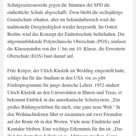
Schulgesetzesnovelle gegen die Stimmen der SPD die
einheitliche Schule abgeschafft. Zwar bleibt die sechsjährige
Grundschule erhalten, aber im Sekundarbereich wird die
traditionelle Dreigliedrigkeit wieder hergestellt. Im Ostteil
Berlins wird das Konzept der Einheitsschule beibehalten. Die
allgemeinbildende Polytechnische Oberschule (POS), umfasst
die Klassenstufen von der 1. bis zur 10. Klasse, die Erweiterte
Oberschule (EOS) baut darauf auf.
Fritz Krüger, der Ulrich Kledzik im Wedding eingestellt hatte,
schlägt ihn für das Studium in den USA vor, es gibt
Förderprogramme für junge deutsche Lehrer. 1952 studiert
Ulrich Kledzik an den Universitäten in Illinois und Texas, er
bekommt Einblick in das amerikanische Schulsystem. „Ein
großes Bildungserlebnis für mich, eine ganz neue Welt.“ In
den Weihnachtsferien fährt er zusammen mit zwei Freunden
auf der Route 66 in den Westen. Viele neue Eindrücke und
Kontakte bleiben. Eine wichtige Erkenntnis für ihn ist: „Das
Ziel der deutschen Schule ist es, Abitur zu machen. Ganz