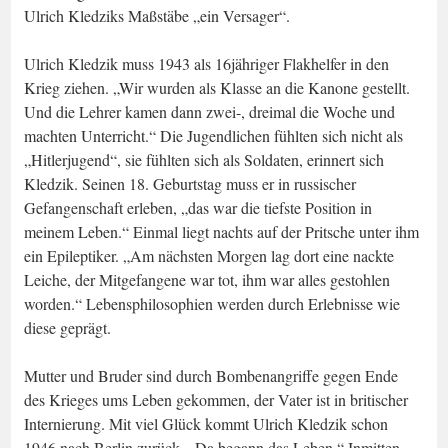
Ulrich Kledziks Maßstäbe „ein Versager“.
Ulrich Kledzik muss 1943 als 16jähriger Flakhelfer in den
Krieg ziehen. „Wir wurden als Klasse an die Kanone gestellt.
Und die Lehrer kamen dann zwei-, dreimal die Woche und
machten Unterricht.“ Die Jugendlichen fühlten sich nicht als
„Hitlerjugend“, sie fühlten sich als Soldaten, erinnert sich
Kledzik. Seinen 18. Geburtstag muss er in russischer
Gefangenschaft erleben, „das war die tiefste Position in
meinem Leben.“ Einmal liegt nachts auf der Pritsche unter ihm
ein Epileptiker. „Am nächsten Morgen lag dort eine nackte
Leiche, der Mitgefangene war tot, ihm war alles gestohlen
worden.“ Lebensphilosophien werden durch Erlebnisse wie
diese geprägt.
Mutter und Bruder sind durch Bombenangriffe gegen Ende
des Krieges ums Leben gekommen, der Vater ist in britischer
Internierung. Mit viel Glück kommt Ulrich Kledzik schon
1946 nach Berlin zurück. „Da begann das Leben.“ Inmitten