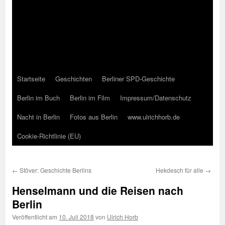
Startseite
Geschichten
Berliner SPD-Geschichte
Berlin im Buch
Berlin im Film
Impressum/Datenschutz
Nacht in Berlin
Fotos aus Berlin
www.ulrichhorb.de
Cookie-Richtlinie (EU)
←
Stöver: Geschichte Berlins
Hekdesch für alle
→
Henselmann und die Reisen nach
Berlin
Veröffentlicht am
10. Juli 2018
von
Ulrich Horb