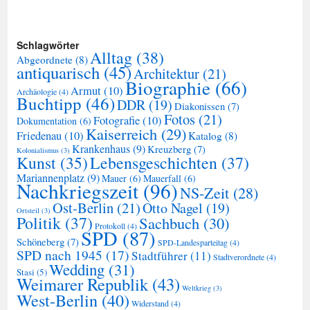
Schlagwörter
Alltag
(38)
Abgeordnete
(8)
antiquarisch
(45)
Architektur
(21)
Biographie
(66)
Armut
(10)
Archäologie
(4)
Buchtipp
(46)
DDR
(19)
Diakonissen
(7)
Fotos
(21)
Fotografie
(10)
Dokumentation
(6)
Kaiserreich
(29)
Friedenau
(10)
Katalog
(8)
Krankenhaus
(9)
Kreuzberg
(7)
Kolonialismus
(3)
Kunst
(35)
Lebensgeschichten
(37)
Mariannenplatz
(9)
Mauer
(6)
Mauerfall
(6)
Nachkriegszeit
(96)
NS-Zeit
(28)
Ost-Berlin
(21)
Otto Nagel
(19)
Ortsteil
(3)
Politik
(37)
Sachbuch
(30)
Protokoll
(4)
SPD
(87)
Schöneberg
(7)
SPD-Landesparteitag
(4)
SPD nach 1945
(17)
Stadtführer
(11)
Stadtverordnete
(4)
Wedding
(31)
Stasi
(5)
Weimarer Republik
(43)
Weltkrieg
(3)
West-Berlin
(40)
Widerstand
(4)