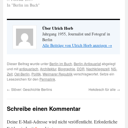
In "Berlin im Buch"
Über Ulrich Horb
Jahrgang 1955, Journalist und Fotograf in
Berlin
Alle Beiträge von Ulrich Horb anzeigen
→
Dieser Beitrag wurde unter
Berlin im Buch
,
Berlin-Antiquariat
abgelegt
und mit
antiquarisch
,
Architektur
,
Biographie
,
DDR
,
Nachkriegszeit
,
NS-
Zeit
,
Ost-Berlin
,
Politik
,
Weimarer Republik
verschlagwortet. Setze ein
Lesezeichen für den
Permalink
.
←
Stöver: Geschichte Berlins
Hekdesch für alle
→
Schreibe einen Kommentar
Deine E-Mail-Adresse wird nicht veröffentlicht.
Erforderliche