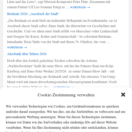
Lärm und das Leise“, sagt Musical-Komponist Peter Plate. Zusammen mit
Berlin-
seinem Partner Ulf Leo Sommer bringt er …
weiterlesen
→
Musical:
Berlinale 2026: „Ausdruck der Stadt“
„Wir
„Die Berlinale ist nicht bloß ein kultureller Höhepunkt im Eventkalender; sie ist
sind
Ausdruck dieser Stadt selbst. Einer Stadt, die überströmt vor Geschichten und
am
Geschichte. Und vor allem einer Stadt erfüllt von Menschen voller Leidenschaft
Leben“
und Neugier für Kunst, Kultur und Gemeinschaft.“ So schwärmt Berlinale-
Berlinale
Intendantin Tricia Tuttle von der Stadt und ihrem 76. Filmfest, das vom …
2026:
weiterlesen
→
„Ausdruck
Akrobatik über Tellern 2026
der
Hoch über den festlich gedeckten Tischen schweben die Artisten.
Stadt“
„Nachtschwärmer“ heißt die neue Show, mit der das Palazzo-Team um Kolja
Kleeberg und Hans-Peter Wodarz 2025/26 zu seiner Dinner-Show lädt – mit
der bewährten Mischung aus Kulinarik und Artistik. Ein erlesenes Vier-Gang-
Menü wird mit einem abwechslungsreichen Showprogramm kombiniert. Noch
Akrobatik
bis zum 8. März 2026 ist das …
weiterlesen
→
über
Cookie-Zustimmung verwalten
Tellern
2026
Seiten
Kategorien
Wir verwenden Technologien wie Cookies, um Geräteinformationen zu speichern
Kategorien
Berlin im Buch
und/oder darauf zuzugreifen. Wir tun dies, um das Surferlebnis zu verbessern und um
Cookie-
personalisierte Werbung anzuzeigen. Wenn Sie diesen Technologien zustimmen,
Richtlinie (EU)
können wir Daten wie das Surfverhalten oder eindeutige IDs auf dieser Website
Foto-Blog
verarbeiten. Wenn Sie Ihre Zustimmung nicht erteilen oder zurückziehen, können
Impressum/Date