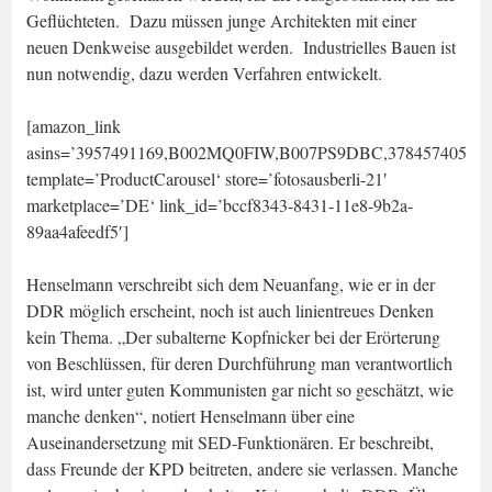
Geflüchteten. Dazu müssen junge Architekten mit einer
neuen Denkweise ausgebildet werden. Industrielles Bauen ist
nun notwendig, dazu werden Verfahren entwickelt.
[amazon_link
asins=’3957491169,B002MQ0FIW,B007PS9DBC,378457405X,
template=’ProductCarousel‘ store=’fotosausberli-21′
marketplace=’DE‘ link_id=’bccf8343-8431-11e8-9b2a-
89aa4afeedf5′]
Henselmann verschreibt sich dem Neuanfang, wie er in der
DDR möglich erscheint, noch ist auch linientreues Denken
kein Thema. „Der subalterne Kopfnicker bei der Erörterung
von Beschlüssen, für deren Durchführung man verantwortlich
ist, wird unter guten Kommunisten gar nicht so geschätzt, wie
manche denken“, notiert Henselmann über eine
Auseinandersetzung mit SED-Funktionären. Er beschreibt,
dass Freunde der KPD beitreten, andere sie verlassen. Manche