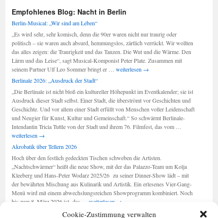
Empfohlenes Blog: Nacht in Berlin
Berlin-Musical: „Wir sind am Leben“
„Es wird sehr, sehr komisch, denn die 90er waren nicht nur traurig oder
politisch – sie waren auch absurd, hemmungslos, zärtlich verrückt. Wir wollten
das alles zeigen: die Traurigkeit und das Tanzen. Die Wut und die Wärme. Den
Lärm und das Leise“, sagt Musical-Komponist Peter Plate. Zusammen mit
Berlin-
seinem Partner Ulf Leo Sommer bringt er …
weiterlesen
→
Musical:
Berlinale 2026: „Ausdruck der Stadt“
„Wir
„Die Berlinale ist nicht bloß ein kultureller Höhepunkt im Eventkalender; sie ist
sind
Ausdruck dieser Stadt selbst. Einer Stadt, die überströmt vor Geschichten und
am
Geschichte. Und vor allem einer Stadt erfüllt von Menschen voller Leidenschaft
Leben“
und Neugier für Kunst, Kultur und Gemeinschaft.“ So schwärmt Berlinale-
Berlinale
Intendantin Tricia Tuttle von der Stadt und ihrem 76. Filmfest, das vom …
2026:
weiterlesen
→
„Ausdruck
Akrobatik über Tellern 2026
der
Hoch über den festlich gedeckten Tischen schweben die Artisten.
Stadt“
„Nachtschwärmer“ heißt die neue Show, mit der das Palazzo-Team um Kolja
Kleeberg und Hans-Peter Wodarz 2025/26 zu seiner Dinner-Show lädt – mit
der bewährten Mischung aus Kulinarik und Artistik. Ein erlesenes Vier-Gang-
Menü wird mit einem abwechslungsreichen Showprogramm kombiniert. Noch
Akrobatik
bis zum 8. März 2026 ist das …
weiterlesen
→
über
Cookie-Zustimmung verwalten