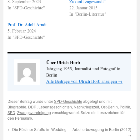
8. September 2023
Zukunft zugewandt“
In "SPD-Geschichte"
22. Januar 2015
In "Berlin-Literatur"
Prof. Dr. Adolf Arndt
5. Februar 2024
In "SPD-Geschichte"
Über Ulrich Horb
Jahrgang 1955, Journalist und Fotograf in
Berlin
Alle Beiträge von Ulrich Horb anzeigen
→
Dieser Beitrag wurde unter
SPD-Geschichte
abgelegt und mit
Biographie
,
DDR
,
Lebensgeschichten
,
Nachkriegszeit
,
Ost-Berlin
,
Politik
,
SPD
,
Zwangsvereinigung
verschlagwortet. Setze ein Lesezeichen für
den
Permalink
.
←
Die Kösliner Straße im Wedding
Arbeiterbewegung in Berlin (2012)
→