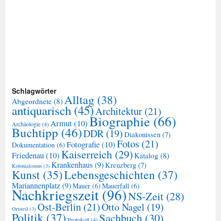
Schlagwörter
Alltag
(38)
Abgeordnete
(8)
antiquarisch
(45)
Architektur
(21)
Biographie
(66)
Armut
(10)
Archäologie
(4)
Buchtipp
(46)
DDR
(19)
Diakonissen
(7)
Fotos
(21)
Fotografie
(10)
Dokumentation
(6)
Kaiserreich
(29)
Friedenau
(10)
Katalog
(8)
Krankenhaus
(9)
Kreuzberg
(7)
Kolonialismus
(3)
Kunst
(35)
Lebensgeschichten
(37)
Mariannenplatz
(9)
Mauer
(6)
Mauerfall
(6)
Nachkriegszeit
(96)
NS-Zeit
(28)
Ost-Berlin
(21)
Otto Nagel
(19)
Ortsteil
(3)
Politik
(37)
Sachbuch
(30)
Protokoll
(4)