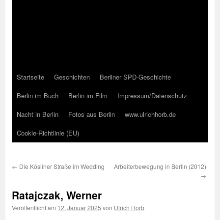
Startseite
Geschichten
Berliner SPD-Geschichte
Berlin im Buch
Berlin im Film
Impressum/Datenschutz
Nacht in Berlin
Fotos aus Berlin
www.ulrichhorb.de
Cookie-Richtlinie (EU)
←
Die Kösliner Straße im Wedding
Arbeiterbewegung in Berlin (2012)
→
Ratajczak, Werner
Veröffentlicht am
12. Januar 2025
von
Ulrich Horb