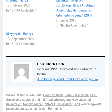
Grebing, Helga
Klassiker mit neuen
18. Februar 2025
Einblicken: Helga Grebings
In "SPD-Geschichte"
„Geschichte der deutschen
Arbeiterbewegung“ (2007)
7. Januar 2016
In "Berlin-Geschichte"
Skrypczak, Henryk
12. September 2024
In "SPD-Geschichte"
Über Ulrich Horb
Jahrgang 1955, Journalist und Fotograf in
Berlin
Alle Beiträge von Ulrich Horb anzeigen
→
Dieser Beitrag wurde unter
Berlin im Buch
,
Berlin-Geschichte
,
SPD-
Geschichte
abgelegt und mit
Arbeiterbewegung
,
Gewerkschaft
,
Kaiserreich
,
Nachkriegszeit
,
NS-Zeit
,
Reiseführer
,
SPD
verschlagwortet.
Setze ein Lesezeichen für den
Permalink
.