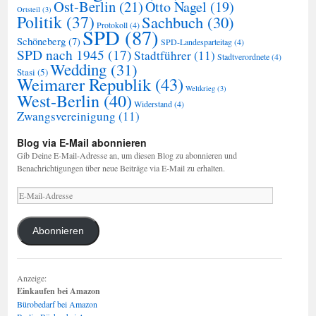
Ost-Berlin
(21)
Otto Nagel
(19)
Ortsteil
(3)
Politik
(37)
Sachbuch
(30)
Protokoll
(4)
SPD
(87)
Schöneberg
(7)
SPD-Landesparteitag
(4)
SPD nach 1945
(17)
Stadtführer
(11)
Stadtverordnete
(4)
Wedding
(31)
Stasi
(5)
Weimarer Republik
(43)
Weltkrieg
(3)
West-Berlin
(40)
Widerstand
(4)
Zwangsvereinigung
(11)
Blog via E-Mail abonnieren
Gib Deine E-Mail-Adresse an, um diesen Blog zu abonnieren und
Benachrichtigungen über neue Beiträge via E-Mail zu erhalten.
E-
Mail-
Adresse
Abonnieren
Anzeige:
Einkaufen bei Amazon
Bürobedarf bei Amazon