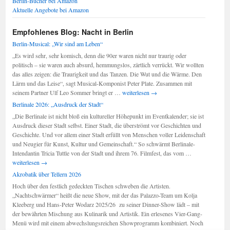
Berlin-Bücher bei Amazon
Aktuelle Angebote bei Amazon
Empfohlenes Blog: Nacht in Berlin
Berlin-Musical: „Wir sind am Leben“
„Es wird sehr, sehr komisch, denn die 90er waren nicht nur traurig oder
politisch – sie waren auch absurd, hemmungslos, zärtlich verrückt. Wir wollten
das alles zeigen: die Traurigkeit und das Tanzen. Die Wut und die Wärme. Den
Lärm und das Leise“, sagt Musical-Komponist Peter Plate. Zusammen mit
Berlin-
seinem Partner Ulf Leo Sommer bringt er …
weiterlesen
→
Musical:
Berlinale 2026: „Ausdruck der Stadt“
„Wir
„Die Berlinale ist nicht bloß ein kultureller Höhepunkt im Eventkalender; sie ist
sind
Ausdruck dieser Stadt selbst. Einer Stadt, die überströmt vor Geschichten und
am
Geschichte. Und vor allem einer Stadt erfüllt von Menschen voller Leidenschaft
Leben“
und Neugier für Kunst, Kultur und Gemeinschaft.“ So schwärmt Berlinale-
Berlinale
Intendantin Tricia Tuttle von der Stadt und ihrem 76. Filmfest, das vom …
2026:
weiterlesen
→
„Ausdruck
Akrobatik über Tellern 2026
der
Hoch über den festlich gedeckten Tischen schweben die Artisten.
Stadt“
„Nachtschwärmer“ heißt die neue Show, mit der das Palazzo-Team um Kolja
Kleeberg und Hans-Peter Wodarz 2025/26 zu seiner Dinner-Show lädt – mit
der bewährten Mischung aus Kulinarik und Artistik. Ein erlesenes Vier-Gang-
Menü wird mit einem abwechslungsreichen Showprogramm kombiniert. Noch