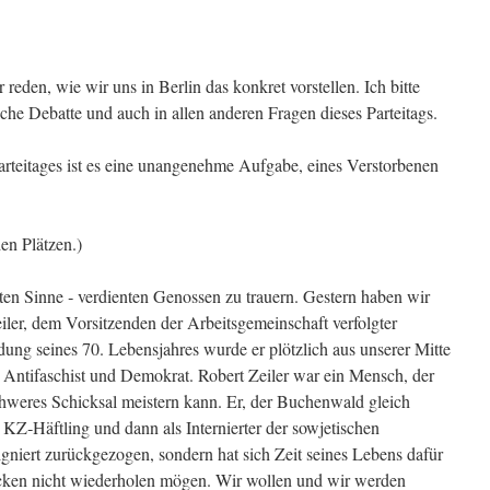
reden, wie wir uns in Berlin das konkret vorstellen. Ich bitte
iche Debatte und auch in allen anderen Fragen dieses Parteitags.
arteitages ist es eine unangenehme Aufgabe, eines Verstorbenen
en Plätzen.)
ten Sinne ‑ verdienten Genossen zu trauern. Gestern haben wir
er, dem Vorsitzenden der Arbeitsgemeinschaft verfolgter
ung seines 70. Lebensjahres wurde er plötzlich aus unserer Mitte
als Antifaschist und Demokrat. Robert Zeiler war ein Mensch, der
hweres Schicksal meistern kann. Er, der Buchenwald gleich
 KZ‑Häftling und dann als Internierter der sowjetischen
igniert zurückgezogen, sondern hat sich Zeit seines Lebens dafür
hrecken nicht wiederholen mögen. Wir wollen und wir werden