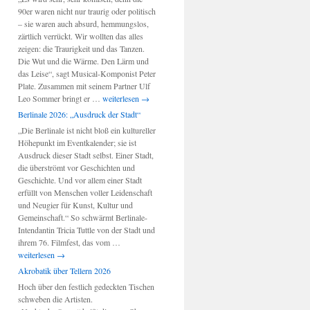
90er waren nicht nur traurig oder politisch
– sie waren auch absurd, hemmungslos,
zärtlich verrückt. Wir wollten das alles
zeigen: die Traurigkeit und das Tanzen.
Die Wut und die Wärme. Den Lärm und
das Leise“, sagt Musical-Komponist Peter
Plate. Zusammen mit seinem Partner Ulf
Berlin-
Leo Sommer bringt er …
weiterlesen
→
Musical:
Berlinale 2026: „Ausdruck der Stadt“
„Wir
„Die Berlinale ist nicht bloß ein kultureller
sind
Höhepunkt im Eventkalender; sie ist
am
Ausdruck dieser Stadt selbst. Einer Stadt,
Leben“
die überströmt vor Geschichten und
Geschichte. Und vor allem einer Stadt
erfüllt von Menschen voller Leidenschaft
und Neugier für Kunst, Kultur und
Gemeinschaft.“ So schwärmt Berlinale-
Intendantin Tricia Tuttle von der Stadt und
Berlinale
ihrem 76. Filmfest, das vom …
2026:
weiterlesen
→
„Ausdruck
Akrobatik über Tellern 2026
der
Hoch über den festlich gedeckten Tischen
Stadt“
schweben die Artisten.