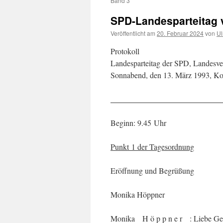
Band 3
SPD-Landesparteitag v
Veröffentlicht am
20. Februar 2024
von
Ul
Protokoll
Landesparteitag der SPD, Landesve
Sonnabend, den 13. März 1993, Ko
Beginn: 9.45 Uhr
Punkt 1 der Tagesordnung
Eröffnung und Begrüßung
Monika Höppner
Monika H ö p p n e r : Liebe Gen