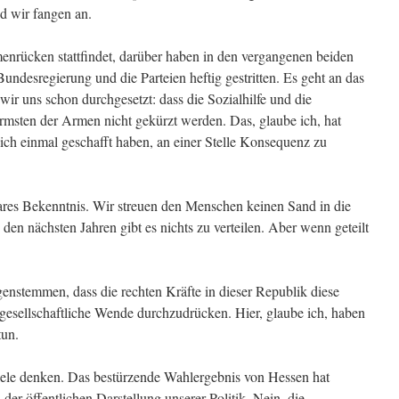
d wir fangen an.
nrücken stattfindet, darüber haben in den vergangenen beiden
Bundesregierung und die Parteien heftig gestritten. Es geht an das
ir uns schon durchgesetzt: dass die Sozialhilfe und die
Ärmsten der Armen nicht gekürzt werden. Das, glaube ich, hat
lich einmal geschafft haben, an einer Stelle Konsequenz zu
ares Bekenntnis. Wir streuen den Menschen keinen Sand in die
den nächsten Jahren gibt es nichts zu verteilen. Aber wenn geteilt
enstemmen, dass die rechten Kräfte in dieser Republik diese
gesellschaftliche Wende durchzudrücken. Hier, glaube ich, haben
tun.
s viele denken. Das bestürzende Wahlergebnis von Hessen hat
n der öffentlichen Darstellung unserer Politik. Nein, die