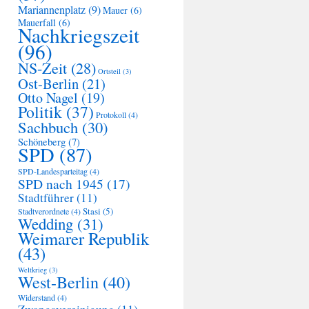
Mariannenplatz
(9)
Mauer
(6)
Mauerfall
(6)
Nachkriegszeit
(96)
NS-Zeit
(28)
Ortsteil
(3)
Ost-Berlin
(21)
Otto Nagel
(19)
Politik
(37)
Protokoll
(4)
Sachbuch
(30)
Schöneberg
(7)
SPD
(87)
SPD-Landesparteitag
(4)
SPD nach 1945
(17)
Stadtführer
(11)
Stasi
(5)
Stadtverordnete
(4)
Wedding
(31)
Weimarer Republik
(43)
Weltkrieg
(3)
West-Berlin
(40)
Widerstand
(4)