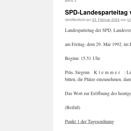
Band 3
SPD-Landesparteitag v
Veröffentlicht am
23. Februar 2024
von
Ul
Landesparteitag der SPD, Landesve
am Freitag, dem 29. Mai 1992, im I
Beginn: 15.51 Uhr
Präs. Siegrun K l e m m e r : Li
bitten, die Plätze einzunehmen, da
Das Wort zur Eröffnung des heutige
(Beifall)
Punkt 1 der Tagesordnung