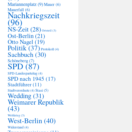
Mariannenplatz
(9)
Mauer
(6)
Mauerfall
(6)
Nachkriegszeit
(96)
NS-Zeit
(28)
Ortsteil
(3)
Ost-Berlin
(21)
Otto Nagel
(19)
Politik
(37)
Protokoll
(4)
Sachbuch
(30)
Schöneberg
(7)
SPD
(87)
SPD-Landesparteitag
(4)
SPD nach 1945
(17)
Stadtführer
(11)
Stasi
(5)
Stadtverordnete
(4)
Wedding
(31)
Weimarer Republik
(43)
Weltkrieg
(3)
West-Berlin
(40)
Widerstand
(4)