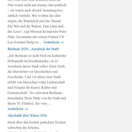
90er waren nicht nur traurig oder politisch
– sie waren auch absurd, hemmungslos,
zärtlich verrückt. Wir wollten das alles
zeigen: die Traurigkeit und das Tanzen.
Die Wut und die Wärme. Den Lärm und
das Leise“, sagt Musical-Komponist Peter
Plate. Zusammen mit seinem Partner Ulf
Berlin-
Leo Sommer bringt er …
weiterlesen
→
Musical:
Berlinale 2026: „Ausdruck der Stadt“
„Wir
„Die Berlinale ist nicht bloß ein kultureller
sind
Höhepunkt im Eventkalender; sie ist
am
Ausdruck dieser Stadt selbst. Einer Stadt,
Leben“
die überströmt vor Geschichten und
Geschichte. Und vor allem einer Stadt
erfüllt von Menschen voller Leidenschaft
und Neugier für Kunst, Kultur und
Gemeinschaft.“ So schwärmt Berlinale-
Intendantin Tricia Tuttle von der Stadt und
Berlinale
ihrem 76. Filmfest, das vom …
2026:
weiterlesen
→
„Ausdruck
Akrobatik über Tellern 2026
der
Hoch über den festlich gedeckten Tischen
Stadt“
schweben die Artisten.