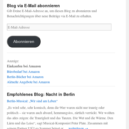
Blog via E-Mail abonnieren
Gib Deine E-Mail-Adresse an, um diesen Blog zu abonnieren und
Benachrichtigungen über neue Beiträge via E-Mail zu erhalten.
E-
Mail-
Adresse
Abonnieren
Anzeige:
Einkaufen bei Amazon
Bürobedarf bei Amazon
Berlin-Bücher bei Amazon
Aktuelle Angebote bei Amazon
Empfohlenes Blog: Nacht in Berlin
Berlin-Musical: „Wir sind am Leben“
„Es wird sehr, sehr komisch, denn die 90er waren nicht nur traurig oder
politisch – sie waren auch absurd, hemmungslos, zärtlich verrückt. Wir wollten
das alles zeigen: die Traurigkeit und das Tanzen. Die Wut und die Wärme. Den
Lärm und das Leise“, sagt Musical-Komponist Peter Plate. Zusammen mit
Berlin-
seinem Partner Ulf Leo Sommer bringt er …
weiterlesen
→