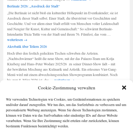
Musical:
Berlinale 2026: „Ausdruck der Stadt“
„Wir
„Die Berlinale ist nicht bloß ein kultureller Höhepunkt im Eventkalender; sie ist
sind
Ausdruck dieser Stadt selbst. Einer Stadt, die überströmt vor Geschichten und
am
Geschichte. Und vor allem einer Stadt erfüllt von Menschen voller Leidenschaft
Leben“
und Neugier für Kunst, Kultur und Gemeinschaft.“ So schwärmt Berlinale-
Berlinale
Intendantin Tricia Tuttle von der Stadt und ihrem 76. Filmfest, das vom …
2026:
weiterlesen
→
„Ausdruck
Akrobatik über Tellern 2026
der
Hoch über den festlich gedeckten Tischen schweben die Artisten.
Stadt“
„Nachtschwärmer“ heißt die neue Show, mit der das Palazzo-Team um Kolja
Kleeberg und Hans-Peter Wodarz 2025/26 zu seiner Dinner-Show lädt – mit
der bewährten Mischung aus Kulinarik und Artistik. Ein erlesenes Vier-Gang-
Menü wird mit einem abwechslungsreichen Showprogramm kombiniert. Noch
Akrobatik
bis zum 8. März 2026 ist das …
weiterlesen
→
über
Cookie-Zustimmung verwalten
Tellern
2026
Seiten
Kategorien
Wir verwenden Technologien wie Cookies, um Geräteinformationen zu speichern
Kategorien
Berlin im Buch
und/oder darauf zuzugreifen. Wir tun dies, um das Surferlebnis zu verbessern und um
Cookie-
personalisierte Werbung anzuzeigen. Wenn Sie diesen Technologien zustimmen,
Richtlinie (EU)
können wir Daten wie das Surfverhalten oder eindeutige IDs auf dieser Website
Foto-Blog
verarbeiten. Wenn Sie Ihre Zustimmung nicht erteilen oder zurückziehen, können
Impressum/Date
bestimmte Funktionen beeinträchtigt werden.
nschutz