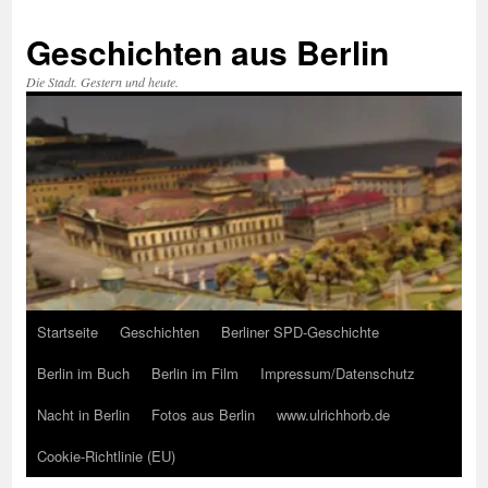
Zum
Inhalt
Geschichten aus Berlin
springen
Die Stadt. Gestern und heute.
Startseite
Geschichten
Berliner SPD-Geschichte
Berlin im Buch
Berlin im Film
Impressum/Datenschutz
Nacht in Berlin
Fotos aus Berlin
www.ulrichhorb.de
Cookie-Richtlinie (EU)