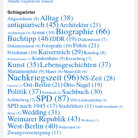
Aktuelle Angebote bei Amazon
Schlagwörter
Alltag
(38)
Abgeordnete
(8)
antiquarisch
(45)
Architektur
(21)
Biographie
(66)
Armut
(10)
Archäologie
(4)
Buchtipp
(46)
DDR
(19)
Diakonissen
(7)
Fotos
(21)
Fotografie
(10)
Dokumentation
(6)
Kaiserreich
(29)
Friedenau
(10)
Katalog
(8)
Krankenhaus
(9)
Kreuzberg
(7)
Kolonialismus
(3)
Kunst
(35)
Lebensgeschichten
(37)
Mariannenplatz
(9)
Mauer
(6)
Mauerfall
(6)
Nachkriegszeit
(96)
NS-Zeit
(28)
Ost-Berlin
(21)
Otto Nagel
(19)
Ortsteil
(3)
Politik
(37)
Sachbuch
(30)
Protokoll
(4)
SPD
(87)
Schöneberg
(7)
SPD-Landesparteitag
(4)
SPD nach 1945
(17)
Stadtführer
(11)
Stadtverordnete
(4)
Wedding
(31)
Stasi
(5)
Weimarer Republik
(43)
Weltkrieg
(3)
West-Berlin
(40)
Widerstand
(4)
Zwangsvereinigung
(11)