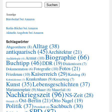
Suchen
Anzeige
Bürobedarf bei Amazon
Berlin-Bücher bei Amazon
Aktuelle Angebote bei Amazon
Schlagwörter
Alltag
(38)
Abgeordnete
(8)
antiquarisch
(45)
Architektur
(21)
Biographie
(66)
Armut
(10)
Archäologie
(4)
Buchtipp
(46)
DDR
(19)
Diakonissen
(7)
Fotos
(21)
Fotografie
(10)
Dokumentation
(6)
Kaiserreich
(29)
Friedenau
(10)
Katalog
(8)
Krankenhaus
(9)
Kreuzberg
(7)
Kolonialismus
(3)
Kunst
(35)
Lebensgeschichten
(37)
Mariannenplatz
(9)
Mauer
(6)
Mauerfall
(6)
Nachkriegszeit
(96)
NS-Zeit
(28)
Ost-Berlin
(21)
Otto Nagel
(19)
Ortsteil
(3)
Politik
(37)
Sachbuch
(30)
Protokoll
(4)
SPD
(87)