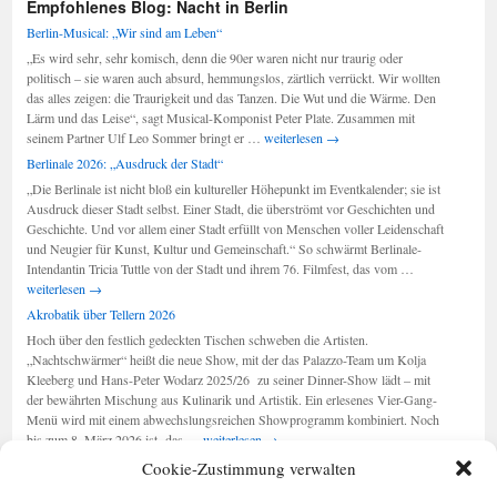
Empfohlenes Blog: Nacht in Berlin
Berlin-Musical: „Wir sind am Leben“
„Es wird sehr, sehr komisch, denn die 90er waren nicht nur traurig oder
politisch – sie waren auch absurd, hemmungslos, zärtlich verrückt. Wir wollten
das alles zeigen: die Traurigkeit und das Tanzen. Die Wut und die Wärme. Den
Lärm und das Leise“, sagt Musical-Komponist Peter Plate. Zusammen mit
Berlin-
seinem Partner Ulf Leo Sommer bringt er …
weiterlesen
→
Musical:
Berlinale 2026: „Ausdruck der Stadt“
„Wir
„Die Berlinale ist nicht bloß ein kultureller Höhepunkt im Eventkalender; sie ist
sind
Ausdruck dieser Stadt selbst. Einer Stadt, die überströmt vor Geschichten und
am
Geschichte. Und vor allem einer Stadt erfüllt von Menschen voller Leidenschaft
Leben“
und Neugier für Kunst, Kultur und Gemeinschaft.“ So schwärmt Berlinale-
Berlinale
Intendantin Tricia Tuttle von der Stadt und ihrem 76. Filmfest, das vom …
2026:
weiterlesen
→
„Ausdruck
Akrobatik über Tellern 2026
der
Hoch über den festlich gedeckten Tischen schweben die Artisten.
Stadt“
„Nachtschwärmer“ heißt die neue Show, mit der das Palazzo-Team um Kolja
Kleeberg und Hans-Peter Wodarz 2025/26 zu seiner Dinner-Show lädt – mit
der bewährten Mischung aus Kulinarik und Artistik. Ein erlesenes Vier-Gang-
Menü wird mit einem abwechslungsreichen Showprogramm kombiniert. Noch
Akrobatik
bis zum 8. März 2026 ist das …
weiterlesen
→
über
Cookie-Zustimmung verwalten
Tellern