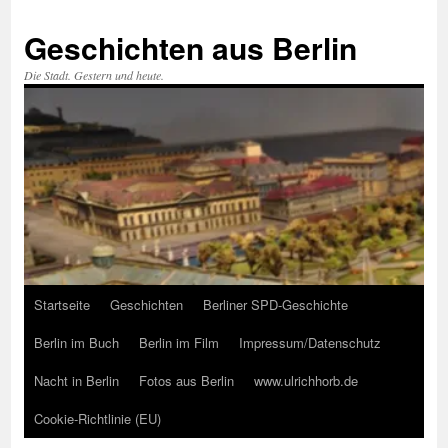
Zum
Inhalt
Geschichten aus Berlin
springen
Die Stadt. Gestern und heute.
Startseite
Geschichten
Berliner SPD-Geschichte
Berlin im Buch
Berlin im Film
Impressum/Datenschutz
Nacht in Berlin
Fotos aus Berlin
www.ulrichhorb.de
Cookie-Richtlinie (EU)