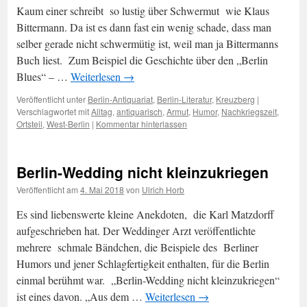
Kaum einer schreibt so lustig über Schwermut wie Klaus
Bittermann. Da ist es dann fast ein wenig schade, dass man
selber gerade nicht schwermütig ist, weil man ja Bittermanns
Buch liest. Zum Beispiel die Geschichte über den „Berlin
Blues“ – …
Weiterlesen
→
Veröffentlicht unter
Berlin-Antiquariat
,
Berlin-Literatur
,
Kreuzberg
|
Verschlagwortet mit
Alltag
,
antiquarisch
,
Armut
,
Humor
,
Nachkriegszeit
,
Ortsteil
,
West-Berlin
|
Kommentar hinterlassen
Berlin-Wedding nicht kleinzukriegen
Veröffentlicht am
4. Mai 2018
von
Ulrich Horb
Es sind liebenswerte kleine Anekdoten, die Karl Matzdorff
aufgeschrieben hat. Der Weddinger Arzt veröffentlichte
mehrere schmale Bändchen, die Beispiele des Berliner
Humors und jener Schlagfertigkeit enthalten, für die Berlin
einmal berühmt war. „Berlin-Wedding nicht kleinzukriegen“
ist eines davon. „Aus dem …
Weiterlesen
→