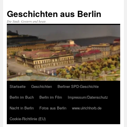
Zum
Inhalt
Geschichten aus Berlin
springen
Die Stadt. Gestern und heute.
Startseite
Geschichten
Berliner SPD-Geschichte
Berlin im Buch
Berlin im Film
Impressum/Datenschutz
Nacht in Berlin
Fotos aus Berlin
www.ulrichhorb.de
Cookie-Richtlinie (EU)