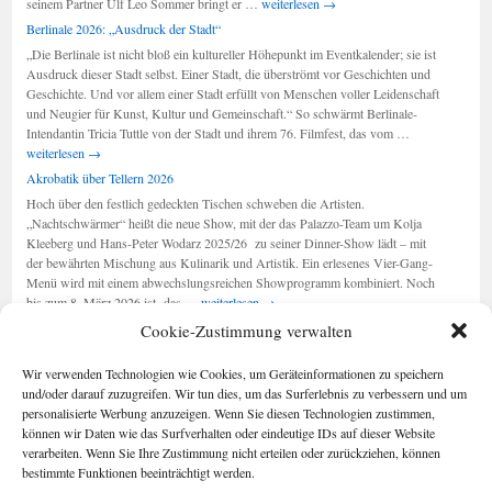
Berlin-
seinem Partner Ulf Leo Sommer bringt er …
weiterlesen
→
Musical:
Berlinale 2026: „Ausdruck der Stadt“
„Wir
„Die Berlinale ist nicht bloß ein kultureller Höhepunkt im Eventkalender; sie ist
sind
Ausdruck dieser Stadt selbst. Einer Stadt, die überströmt vor Geschichten und
am
Geschichte. Und vor allem einer Stadt erfüllt von Menschen voller Leidenschaft
Leben“
und Neugier für Kunst, Kultur und Gemeinschaft.“ So schwärmt Berlinale-
Berlinale
Intendantin Tricia Tuttle von der Stadt und ihrem 76. Filmfest, das vom …
2026:
weiterlesen
→
„Ausdruck
Akrobatik über Tellern 2026
der
Hoch über den festlich gedeckten Tischen schweben die Artisten.
Stadt“
„Nachtschwärmer“ heißt die neue Show, mit der das Palazzo-Team um Kolja
Kleeberg und Hans-Peter Wodarz 2025/26 zu seiner Dinner-Show lädt – mit
der bewährten Mischung aus Kulinarik und Artistik. Ein erlesenes Vier-Gang-
Menü wird mit einem abwechslungsreichen Showprogramm kombiniert. Noch
Akrobatik
bis zum 8. März 2026 ist das …
weiterlesen
→
über
Cookie-Zustimmung verwalten
Tellern
2026
Seiten
Kategorien
Wir verwenden Technologien wie Cookies, um Geräteinformationen zu speichern
Kategorien
Berlin im Buch
und/oder darauf zuzugreifen. Wir tun dies, um das Surferlebnis zu verbessern und um
Cookie-
personalisierte Werbung anzuzeigen. Wenn Sie diesen Technologien zustimmen,
Richtlinie (EU)
können wir Daten wie das Surfverhalten oder eindeutige IDs auf dieser Website
Foto-Blog
verarbeiten. Wenn Sie Ihre Zustimmung nicht erteilen oder zurückziehen, können
Impressum/Date
bestimmte Funktionen beeinträchtigt werden.
nschutz