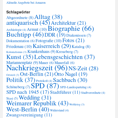
Aktuelle Angebote bei Amazon
Schlagwörter
Alltag
(38)
Abgeordnete
(8)
antiquarisch
(45)
Architektur
(21)
Biographie
(66)
Armut
(10)
Archäologie
(4)
Buchtipp
(46)
DDR
(19)
Diakonissen
(7)
Fotos
(21)
Fotografie
(10)
Dokumentation
(6)
Kaiserreich
(29)
Friedenau
(10)
Katalog
(8)
Krankenhaus
(9)
Kreuzberg
(7)
Kolonialismus
(3)
Kunst
(35)
Lebensgeschichten
(37)
Mariannenplatz
(9)
Mauer
(6)
Mauerfall
(6)
Nachkriegszeit
(96)
NS-Zeit
(28)
Ost-Berlin
(21)
Otto Nagel
(19)
Ortsteil
(3)
Politik
(37)
Sachbuch
(30)
Protokoll
(4)
SPD
(87)
Schöneberg
(7)
SPD-Landesparteitag
(4)
SPD nach 1945
(17)
Stadtführer
(11)
Stadtverordnete
(4)
Wedding
(31)
Stasi
(5)
Weimarer Republik
(43)
Weltkrieg
(3)
West-Berlin
(40)
Widerstand
(4)
Zwangsvereinigung
(11)