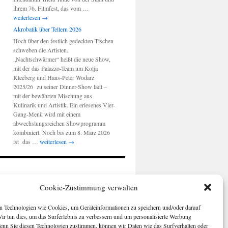
Berlinale
ihrem 76. Filmfest, das vom …
2026:
weiterlesen
→
„Ausdruck
Akrobatik über Tellern 2026
der
Hoch über den festlich gedeckten Tischen
Stadt“
schweben die Artisten.
„Nachtschwärmer“ heißt die neue Show,
mit der das Palazzo-Team um Kolja
Kleeberg und Hans-Peter Wodarz
2025/26 zu seiner Dinner-Show lädt –
mit der bewährten Mischung aus
Kulinarik und Artistik. Ein erlesenes Vier-
Gang-Menü wird mit einem
abwechslungsreichen Showprogramm
kombiniert. Noch bis zum 8. März 2026
Akrobatik
ist das …
weiterlesen
→
über
Tellern
2026
Cookie-Zustimmung verwalten
 Technologien wie Cookies, um Geräteinformationen zu speichern und/oder darauf
Wir tun dies, um das Surferlebnis zu verbessern und um personalisierte Werbung
enn Sie diesen Technologien zustimmen, können wir Daten wie das Surfverhalten oder