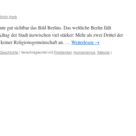
lrich Horb
e gut sichtbar das Bild Berlins. Das weltliche Berlin fällt
ltag der Stadt inzwischen viel stärker: Mehr als zwei Drittel der
n keiner Religionsgemeinschaft an. …
Weiterlesen
→
-Geschichte
|
Verschlagwortet mit
Freidenker
,
Humanismus
,
Säkular
|