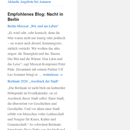
Aktuelle Angebote bei Amazon
Empfohlenes Blog: Nacht in
Berlin
Berlin-Musical: „Wir sind am Leben“
„Es wird sehr, sehr komisch, denn die
90er waren nicht nur traurig oder politisch
– sie waren auch absurd, hemmungslos,
zärtlich verrückt. Wir wollten das alles
zeigen: die Traurigkeit und das Tanzen.
Die Wut und die Wärme. Den Lärm und
das Leise“, sagt Musical-Komponist Peter
Plate. Zusammen mit seinem Partner Ulf
Berlin-
Leo Sommer bringt er …
weiterlesen
→
Musical:
Berlinale 2026: „Ausdruck der Stadt“
„Wir
„Die Berlinale ist nicht bloß ein kultureller
sind
Höhepunkt im Eventkalender; sie ist
am
Ausdruck dieser Stadt selbst. Einer Stadt,
Leben“
die überströmt vor Geschichten und
Geschichte. Und vor allem einer Stadt
erfüllt von Menschen voller Leidenschaft
und Neugier für Kunst, Kultur und
Gemeinschaft.“ So schwärmt Berlinale-
Intendantin Tricia Tuttle von der Stadt und