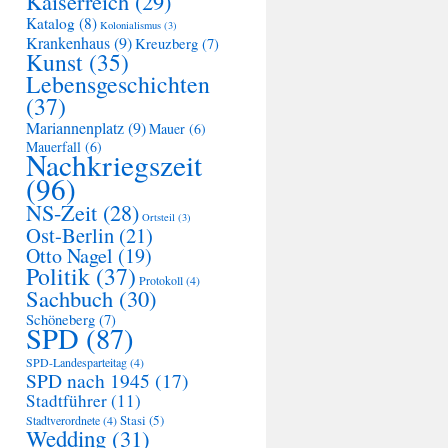
Kaiserreich
(29)
Katalog
(8)
Kolonialismus
(3)
Krankenhaus
(9)
Kreuzberg
(7)
Kunst
(35)
Lebensgeschichten
(37)
Mariannenplatz
(9)
Mauer
(6)
Mauerfall
(6)
Nachkriegszeit
(96)
NS-Zeit
(28)
Ortsteil
(3)
Ost-Berlin
(21)
Otto Nagel
(19)
Politik
(37)
Protokoll
(4)
Sachbuch
(30)
Schöneberg
(7)
SPD
(87)
SPD-Landesparteitag
(4)
SPD nach 1945
(17)
Stadtführer
(11)
Stasi
(5)
Stadtverordnete
(4)
Wedding
(31)