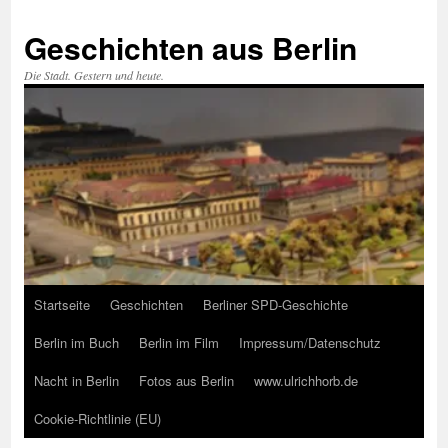
Zum
Inhalt
Geschichten aus Berlin
springen
Die Stadt. Gestern und heute.
Startseite
Geschichten
Berliner SPD-Geschichte
Berlin im Buch
Berlin im Film
Impressum/Datenschutz
Nacht in Berlin
Fotos aus Berlin
www.ulrichhorb.de
Cookie-Richtlinie (EU)