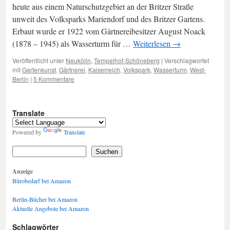
heute aus einem Naturschutzgebiet an der Britzer Straße
unweit des Volksparks Mariendorf und des Britzer Gartens.
Erbaut wurde er 1922 vom Gärtnereibesitzer August Noack
(1878 – 1945) als Wasserturm für …
Weiterlesen
→
Veröffentlicht unter
Neukölln
,
Tempelhof-Schöneberg
|
Verschlagwortet
mit
Gartenkunst
,
Gärtnerei
,
Kaiserreich
,
Volkspark
,
Wasserturm
,
West-
Berlin
|
5 Kommentare
Translate
Powered by
Translate
Suchen
Anzeige
Bürobedarf bei Amazon
Berlin-Bücher bei Amazon
Aktuelle Angebote bei Amazon
Schlagwörter