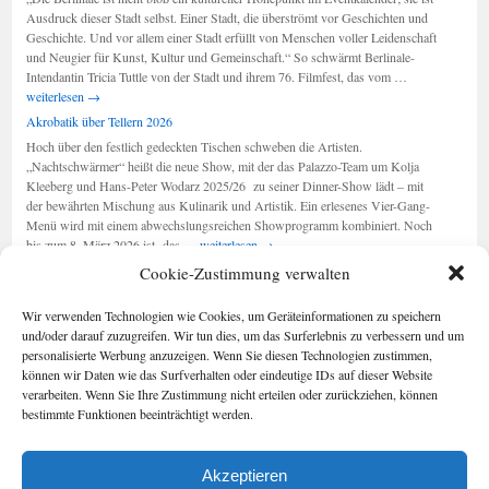
sind
Ausdruck dieser Stadt selbst. Einer Stadt, die überströmt vor Geschichten und
am
Geschichte. Und vor allem einer Stadt erfüllt von Menschen voller Leidenschaft
Leben“
und Neugier für Kunst, Kultur und Gemeinschaft.“ So schwärmt Berlinale-
Berlinale
Intendantin Tricia Tuttle von der Stadt und ihrem 76. Filmfest, das vom …
2026:
weiterlesen
→
„Ausdruck
Akrobatik über Tellern 2026
der
Hoch über den festlich gedeckten Tischen schweben die Artisten.
Stadt“
„Nachtschwärmer“ heißt die neue Show, mit der das Palazzo-Team um Kolja
Kleeberg und Hans-Peter Wodarz 2025/26 zu seiner Dinner-Show lädt – mit
der bewährten Mischung aus Kulinarik und Artistik. Ein erlesenes Vier-Gang-
Menü wird mit einem abwechslungsreichen Showprogramm kombiniert. Noch
Akrobatik
bis zum 8. März 2026 ist das …
weiterlesen
→
über
Cookie-Zustimmung verwalten
Tellern
2026
Seiten
Kategorien
Wir verwenden Technologien wie Cookies, um Geräteinformationen zu speichern
Kategorien
Berlin im Buch
und/oder darauf zuzugreifen. Wir tun dies, um das Surferlebnis zu verbessern und um
Cookie-
personalisierte Werbung anzuzeigen. Wenn Sie diesen Technologien zustimmen,
Richtlinie (EU)
können wir Daten wie das Surfverhalten oder eindeutige IDs auf dieser Website
Foto-Blog
verarbeiten. Wenn Sie Ihre Zustimmung nicht erteilen oder zurückziehen, können
Impressum/Date
bestimmte Funktionen beeinträchtigt werden.
nschutz
Kontakt
Akzeptieren
Geschichten aus Berlin
Impressum/Datenschutz