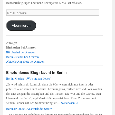
Benachrichtigungen über neue Beiträge via E-Mail zu erhalten.
E-
Mail-
Adresse
Abonnieren
Anzeige:
Einkaufen bei Amazon
Bürobedarf bei Amazon
Berlin-Bücher bei Amazon
Aktuelle Angebote bei Amazon
Empfohlenes Blog: Nacht in Berlin
Berlin-Musical: „Wir sind am Leben“
„Es wird sehr, sehr komisch, denn die 90er waren nicht nur traurig oder
politisch – sie waren auch absurd, hemmungslos, zärtlich verrückt. Wir wollten
das alles zeigen: die Traurigkeit und das Tanzen. Die Wut und die Wärme. Den
Lärm und das Leise“, sagt Musical-Komponist Peter Plate. Zusammen mit
Berlin-
seinem Partner Ulf Leo Sommer bringt er …
weiterlesen
→
Musical:
Berlinale 2026: „Ausdruck der Stadt“
„Wir
„Die Berlinale ist nicht bloß ein kultureller Höhepunkt im Eventkalender; sie ist