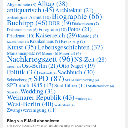
Alltag
(38)
Abgeordnete
(8)
antiquarisch
(45)
Architektur
(21)
Biographie
(66)
Armut
(10)
Archäologie
(4)
Buchtipp
(46)
DDR
(19)
Diakonissen
(7)
Fotos
(21)
Fotografie
(10)
Dokumentation
(6)
Kaiserreich
(29)
Friedenau
(10)
Katalog
(8)
Krankenhaus
(9)
Kreuzberg
(7)
Kolonialismus
(3)
Kunst
(35)
Lebensgeschichten
(37)
Mariannenplatz
(9)
Mauer
(6)
Mauerfall
(6)
Nachkriegszeit
(96)
NS-Zeit
(28)
Ost-Berlin
(21)
Otto Nagel
(19)
Ortsteil
(3)
Politik
(37)
Sachbuch
(30)
Protokoll
(4)
SPD
(87)
Schöneberg
(7)
SPD-Landesparteitag
(4)
SPD nach 1945
(17)
Stadtführer
(11)
Stadtverordnete
(4)
Wedding
(31)
Stasi
(5)
Weimarer Republik
(43)
Weltkrieg
(3)
West-Berlin
(40)
Widerstand
(4)
Zwangsvereinigung
(11)
Blog via E-Mail abonnieren
Gib Deine E-Mail-Adresse an, um diesen Blog zu abonnieren und