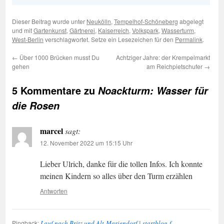
Dieser Beitrag wurde unter
Neukölln
,
Tempelhof-Schöneberg
abgelegt
und mit
Gartenkunst
,
Gärtnerei
,
Kaiserreich
,
Volkspark
,
Wasserturm
,
West-Berlin
verschlagwortet. Setze ein Lesezeichen für den
Permalink
.
←
Über 1000 Brücken musst Du
Achtziger Jahre: der Krempelmarkt
gehen
am Reichpietschufer
→
5 Kommentare zu
Noackturm: Wasser für
die Rosen
marcel
sagt:
12. November 2022 um 15:15 Uhr
Lieber Ulrich, danke für die tollen Infos. Ich konnte
meinen Kindern so alles über den Turm erzählen
Antworten
Pingback:
Lauf nach Britz und Alt-Mariendorf | startblog-f