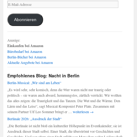
E-
Mail-
Adresse
Abonnieren
Anzeige:
Einkaufen bei Amazon
Bürobedarf bei Amazon
Berlin-Bücher bei Amazon
Aktuelle Angebote bei Amazon
Empfohlenes Blog: Nacht in Berlin
Berlin-Musical: „Wir sind am Leben“
„Es wird sehr, sehr komisch, denn die 90er waren nicht nur traurig oder
politisch – sie waren auch absurd, hemmungslos, zärtlich verrückt. Wir wollten
das alles zeigen: die Traurigkeit und das Tanzen. Die Wut und die Wärme. Den
Lärm und das Leise“, sagt Musical-Komponist Peter Plate. Zusammen mit
Berlin-
seinem Partner Ulf Leo Sommer bringt er …
weiterlesen
→
Musical:
Berlinale 2026: „Ausdruck der Stadt“
„Wir
„Die Berlinale ist nicht bloß ein kultureller Höhepunkt im Eventkalender; sie ist
sind
Ausdruck dieser Stadt selbst. Einer Stadt, die überströmt vor Geschichten und
am
Geschichte. Und vor allem einer Stadt erfüllt von Menschen voller Leidenschaft