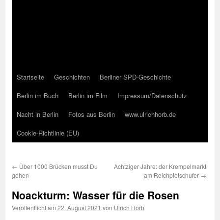
Startseite
Geschichten
Berliner SPD-Geschichte
Berlin im Buch
Berlin im Film
Impressum/Datenschutz
Nacht in Berlin
Fotos aus Berlin
www.ulrichhorb.de
Cookie-Richtlinie (EU)
←
Über 1000 Brücken musst Du
Achtziger Jahre: der Krempelmarkt
gehen
am Reichpietschufer
→
Noackturm: Wasser für die Rosen
Veröffentlicht am
22. August 2021
von
Ulrich Horb