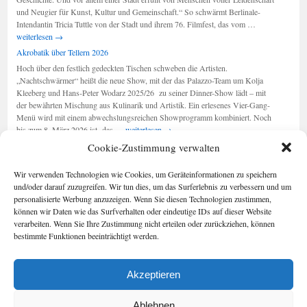
Leben“
und Neugier für Kunst, Kultur und Gemeinschaft.“ So schwärmt Berlinale-
Berlinale
Intendantin Tricia Tuttle von der Stadt und ihrem 76. Filmfest, das vom …
2026:
weiterlesen
→
„Ausdruck
Akrobatik über Tellern 2026
der
Hoch über den festlich gedeckten Tischen schweben die Artisten.
Stadt“
„Nachtschwärmer“ heißt die neue Show, mit der das Palazzo-Team um Kolja
Kleeberg und Hans-Peter Wodarz 2025/26 zu seiner Dinner-Show lädt – mit
der bewährten Mischung aus Kulinarik und Artistik. Ein erlesenes Vier-Gang-
Menü wird mit einem abwechslungsreichen Showprogramm kombiniert. Noch
Akrobatik
bis zum 8. März 2026 ist das …
weiterlesen
→
über
Cookie-Zustimmung verwalten
Tellern
2026
Seiten
Kategorien
Wir verwenden Technologien wie Cookies, um Geräteinformationen zu speichern
Kategorien
Berlin im Buch
und/oder darauf zuzugreifen. Wir tun dies, um das Surferlebnis zu verbessern und um
Cookie-
personalisierte Werbung anzuzeigen. Wenn Sie diesen Technologien zustimmen,
Richtlinie (EU)
können wir Daten wie das Surfverhalten oder eindeutige IDs auf dieser Website
Foto-Blog
verarbeiten. Wenn Sie Ihre Zustimmung nicht erteilen oder zurückziehen, können
Impressum/Date
bestimmte Funktionen beeinträchtigt werden.
nschutz
Kontakt
Akzeptieren
Geschichten aus Berlin
Impressum/Datenschutz
Stolz präsentiert von WordPress.
Ablehnen