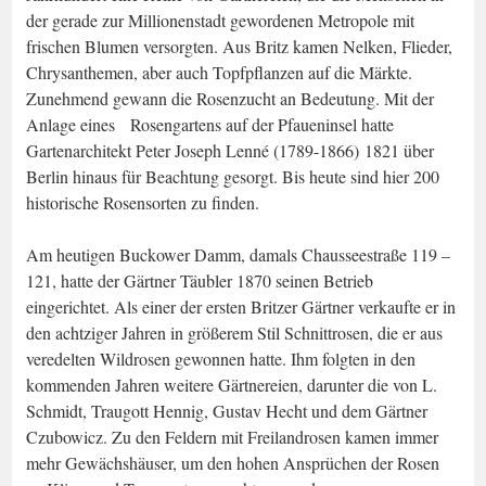
der gerade zur Millionenstadt gewordenen Metropole mit
frischen Blumen versorgten. Aus Britz kamen Nelken, Flieder,
Chrysanthemen, aber auch Topfpflanzen auf die Märkte.
Zunehmend gewann die Rosenzucht an Bedeutung. Mit der
Anlage eines Rosengartens auf der Pfaueninsel hatte
Gartenarchitekt Peter Joseph Lenné (1789-1866) 1821 über
Berlin hinaus für Beachtung gesorgt. Bis heute sind hier 200
historische Rosensorten zu finden.
Am heutigen Buckower Damm, damals Chausseestraße 119 –
121, hatte der Gärtner Täubler 1870 seinen Betrieb
eingerichtet. Als einer der ersten Britzer Gärtner verkaufte er in
den achtziger Jahren in größerem Stil Schnittrosen, die er aus
veredelten Wildrosen gewonnen hatte. Ihm folgten in den
kommenden Jahren weitere Gärtnereien, darunter die von L.
Schmidt, Traugott Hennig, Gustav Hecht und dem Gärtner
Czubowicz. Zu den Feldern mit Freilandrosen kamen immer
mehr Gewächshäuser, um den hohen Ansprüchen der Rosen