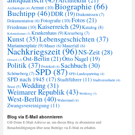
Architektur
(21)
Biographie
(66)
Armut
(10)
Archäologie
(4)
Buchtipp
(46)
DDR
(19)
Diakonissen
(7)
Fotos
(21)
Fotografie
(10)
Dokumentation
(6)
Kaiserreich
(29)
Friedenau
(10)
Katalog
(8)
Krankenhaus
(9)
Kreuzberg
(7)
Kolonialismus
(3)
Kunst
(35)
Lebensgeschichten
(37)
Mariannenplatz
(9)
Mauer
(6)
Mauerfall
(6)
Nachkriegszeit
(96)
NS-Zeit
(28)
Ost-Berlin
(21)
Otto Nagel
(19)
Ortsteil
(3)
Politik
(37)
Sachbuch
(30)
Protokoll
(4)
SPD
(87)
Schöneberg
(7)
SPD-Landesparteitag
(4)
SPD nach 1945
(17)
Stadtführer
(11)
Stadtverordnete
(4)
Wedding
(31)
Stasi
(5)
Weimarer Republik
(43)
Weltkrieg
(3)
West-Berlin
(40)
Widerstand
(4)
Zwangsvereinigung
(11)
Blog via E-Mail abonnieren
Gib Deine E-Mail-Adresse an, um diesen Blog zu abonnieren und
Benachrichtigungen über neue Beiträge via E-Mail zu erhalten.