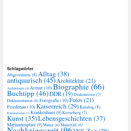
Schlagwörter
Alltag
(38)
Abgeordnete
(8)
antiquarisch
(45)
Architektur
(21)
Biographie
(66)
Armut
(10)
Archäologie
(4)
Buchtipp
(46)
DDR
(19)
Diakonissen
(7)
Fotos
(21)
Fotografie
(10)
Dokumentation
(6)
Kaiserreich
(29)
Friedenau
(10)
Katalog
(8)
Krankenhaus
(9)
Kreuzberg
(7)
Kolonialismus
(3)
Kunst
(35)
Lebensgeschichten
(37)
Mariannenplatz
(9)
Mauer
(6)
Mauerfall
(6)
Nachkriegszeit
(96)
NS-Zeit
(28)