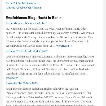
Berlin-Bücher bei Amazon
Aktuelle Angebote bei Amazon
Empfohlenes Blog: Nacht in Berlin
Berlin-Musical: „Wir sind am Leben“
„Es wird sehr, sehr komisch, denn die 90er waren nicht nur traurig oder
politisch – sie waren auch absurd, hemmungslos, zärtlich verrückt. Wir wollten
das alles zeigen: die Traurigkeit und das Tanzen. Die Wut und die Wärme. Den
Lärm und das Leise“, sagt Musical-Komponist Peter Plate. Zusammen mit
Berlin-
seinem Partner Ulf Leo Sommer bringt er …
weiterlesen
→
Musical:
Berlinale 2026: „Ausdruck der Stadt“
„Wir
„Die Berlinale ist nicht bloß ein kultureller Höhepunkt im Eventkalender; sie ist
sind
Ausdruck dieser Stadt selbst. Einer Stadt, die überströmt vor Geschichten und
am
Geschichte. Und vor allem einer Stadt erfüllt von Menschen voller Leidenschaft
Leben“
und Neugier für Kunst, Kultur und Gemeinschaft.“ So schwärmt Berlinale-
Berlinale
Intendantin Tricia Tuttle von der Stadt und ihrem 76. Filmfest, das vom …
2026:
weiterlesen
→
„Ausdruck
Akrobatik über Tellern 2026
der
Hoch über den festlich gedeckten Tischen schweben die Artisten.
Stadt“
„Nachtschwärmer“ heißt die neue Show, mit der das Palazzo-Team um Kolja
Kleeberg und Hans-Peter Wodarz 2025/26 zu seiner Dinner-Show lädt – mit
der bewährten Mischung aus Kulinarik und Artistik. Ein erlesenes Vier-Gang-
Menü wird mit einem abwechslungsreichen Showprogramm kombiniert. Noch