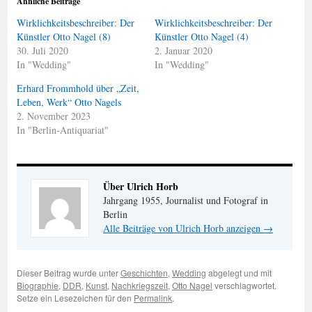
Ähnliche Beiträge
Wirklichkeitsbeschreiber: Der
Wirklichkeitsbeschreiber: Der
Künstler Otto Nagel (8)
Künstler Otto Nagel (4)
30. Juli 2020
2. Januar 2020
In "Wedding"
In "Wedding"
Erhard Frommhold über „Zeit,
Leben, Werk“ Otto Nagels
2. November 2023
In "Berlin-Antiquariat"
Über Ulrich Horb
Jahrgang 1955, Journalist und Fotograf in
Berlin
Alle Beiträge von Ulrich Horb anzeigen
→
Dieser Beitrag wurde unter
Geschichten
,
Wedding
abgelegt und mit
Biographie
,
DDR
,
Kunst
,
Nachkriegszeit
,
Otto Nagel
verschlagwortet.
Setze ein Lesezeichen für den
Permalink
.