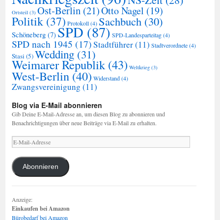
Ost-Berlin
(21)
Otto Nagel
(19)
Ortsteil
(3)
Politik
(37)
Sachbuch
(30)
Protokoll
(4)
SPD
(87)
Schöneberg
(7)
SPD-Landesparteitag
(4)
SPD nach 1945
(17)
Stadtführer
(11)
Stadtverordnete
(4)
Wedding
(31)
Stasi
(5)
Weimarer Republik
(43)
Weltkrieg
(3)
West-Berlin
(40)
Widerstand
(4)
Zwangsvereinigung
(11)
Blog via E-Mail abonnieren
Gib Deine E-Mail-Adresse an, um diesen Blog zu abonnieren und
Benachrichtigungen über neue Beiträge via E-Mail zu erhalten.
E-
Mail-
Adresse
Abonnieren
Anzeige:
Einkaufen bei Amazon
Bürobedarf bei Amazon