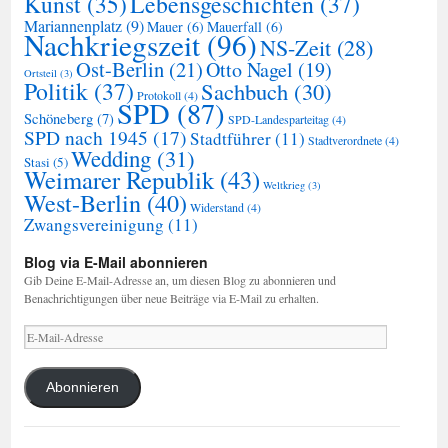
Kunst
(35)
Lebensgeschichten
(37)
Mariannenplatz
(9)
Mauer
(6)
Mauerfall
(6)
Nachkriegszeit
(96)
NS-Zeit
(28)
Ost-Berlin
(21)
Otto Nagel
(19)
Ortsteil
(3)
Politik
(37)
Sachbuch
(30)
Protokoll
(4)
SPD
(87)
Schöneberg
(7)
SPD-Landesparteitag
(4)
SPD nach 1945
(17)
Stadtführer
(11)
Stadtverordnete
(4)
Wedding
(31)
Stasi
(5)
Weimarer Republik
(43)
Weltkrieg
(3)
West-Berlin
(40)
Widerstand
(4)
Zwangsvereinigung
(11)
Blog via E-Mail abonnieren
Gib Deine E-Mail-Adresse an, um diesen Blog zu abonnieren und
Benachrichtigungen über neue Beiträge via E-Mail zu erhalten.
E-
Mail-
Adresse
Abonnieren