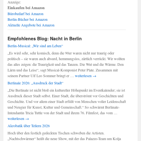
Anzeige:
Einkaufen bei Amazon
Bürobedarf bei Amazon
Berlin-Bücher bei Amazon
Aktuelle Angebote bei Amazon
Empfohlenes Blog: Nacht in Berlin
Berlin-Musical: „Wir sind am Leben“
„Es wird sehr, sehr komisch, denn die 90er waren nicht nur traurig oder
politisch – sie waren auch absurd, hemmungslos, zärtlich verrückt. Wir wollten
das alles zeigen: die Traurigkeit und das Tanzen. Die Wut und die Wärme. Den
Lärm und das Leise“, sagt Musical-Komponist Peter Plate. Zusammen mit
Berlin-
seinem Partner Ulf Leo Sommer bringt er …
weiterlesen
→
Musical:
Berlinale 2026: „Ausdruck der Stadt“
„Wir
„Die Berlinale ist nicht bloß ein kultureller Höhepunkt im Eventkalender; sie ist
sind
Ausdruck dieser Stadt selbst. Einer Stadt, die überströmt vor Geschichten und
am
Geschichte. Und vor allem einer Stadt erfüllt von Menschen voller Leidenschaft
Leben“
und Neugier für Kunst, Kultur und Gemeinschaft.“ So schwärmt Berlinale-
Berlinale
Intendantin Tricia Tuttle von der Stadt und ihrem 76. Filmfest, das vom …
2026:
weiterlesen
→
„Ausdruck
Akrobatik über Tellern 2026
der
Hoch über den festlich gedeckten Tischen schweben die Artisten.
Stadt“
„Nachtschwärmer“ heißt die neue Show, mit der das Palazzo-Team um Kolja