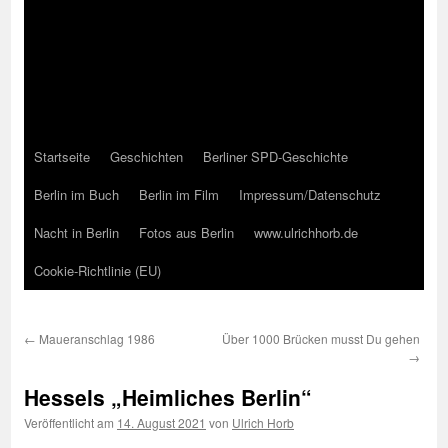
Startseite
Geschichten
Berliner SPD-Geschichte
Berlin im Buch
Berlin im Film
Impressum/Datenschutz
Nacht in Berlin
Fotos aus Berlin
www.ulrichhorb.de
Cookie-Richtlinie (EU)
←
Maueranschlag 1986
Über 1000 Brücken musst Du gehen
→
Hessels „Heimliches Berlin“
Veröffentlicht am
14. August 2021
von
Ulrich Horb