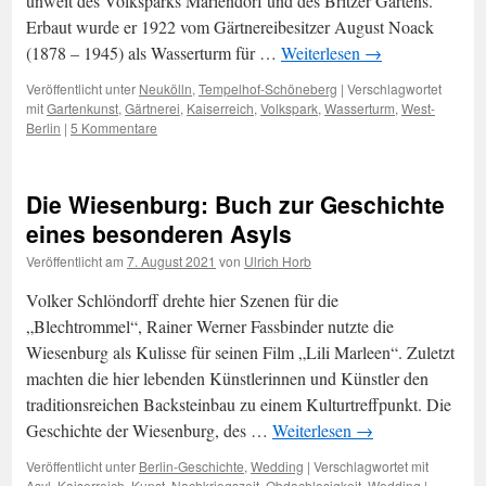
unweit des Volksparks Mariendorf und des Britzer Gartens.
Erbaut wurde er 1922 vom Gärtnereibesitzer August Noack
(1878 – 1945) als Wasserturm für …
Weiterlesen
→
Veröffentlicht unter
Neukölln
,
Tempelhof-Schöneberg
|
Verschlagwortet
mit
Gartenkunst
,
Gärtnerei
,
Kaiserreich
,
Volkspark
,
Wasserturm
,
West-
Berlin
|
5 Kommentare
Die Wiesenburg: Buch zur Geschichte
eines besonderen Asyls
Veröffentlicht am
7. August 2021
von
Ulrich Horb
Volker Schlöndorff drehte hier Szenen für die
„Blechtrommel“, Rainer Werner Fassbinder nutzte die
Wiesenburg als Kulisse für seinen Film „Lili Marleen“. Zuletzt
machten die hier lebenden Künstlerinnen und Künstler den
traditionsreichen Backsteinbau zu einem Kulturtreffpunkt. Die
Geschichte der Wiesenburg, des …
Weiterlesen
→
Veröffentlicht unter
Berlin-Geschichte
,
Wedding
|
Verschlagwortet mit
Asyl
,
Kaiserreich
,
Kunst
,
Nachkriegszeit
,
Obdachlosigkeit
,
Wedding
|