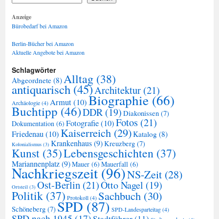
Anzeige
Bürobedarf bei Amazon
Berlin-Bücher bei Amazon
Aktuelle Angebote bei Amazon
Schlagwörter
Alltag
(38)
Abgeordnete
(8)
antiquarisch
(45)
Architektur
(21)
Biographie
(66)
Armut
(10)
Archäologie
(4)
Buchtipp
(46)
DDR
(19)
Diakonissen
(7)
Fotos
(21)
Fotografie
(10)
Dokumentation
(6)
Kaiserreich
(29)
Friedenau
(10)
Katalog
(8)
Krankenhaus
(9)
Kreuzberg
(7)
Kolonialismus
(3)
Kunst
(35)
Lebensgeschichten
(37)
Mariannenplatz
(9)
Mauer
(6)
Mauerfall
(6)
Nachkriegszeit
(96)
NS-Zeit
(28)
Ost-Berlin
(21)
Otto Nagel
(19)
Ortsteil
(3)
Politik
(37)
Sachbuch
(30)
Protokoll
(4)
SPD
(87)
Schöneberg
(7)
SPD-Landesparteitag
(4)
SPD nach 1945
(17)
Stadtführer
(11)