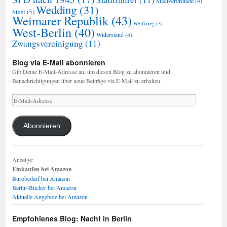
Stadtverordnete
(4)
Wedding
(31)
Stasi
(5)
Weimarer Republik
(43)
Weltkrieg
(3)
West-Berlin
(40)
Widerstand
(4)
Zwangsvereinigung
(11)
Blog via E-Mail abonnieren
Gib Deine E-Mail-Adresse an, um diesen Blog zu abonnieren und
Benachrichtigungen über neue Beiträge via E-Mail zu erhalten.
E-
Mail-
Adresse
Abonnieren
Anzeige:
Einkaufen bei Amazon
Bürobedarf bei Amazon
Berlin-Bücher bei Amazon
Aktuelle Angebote bei Amazon
Empfohlenes Blog: Nacht in Berlin