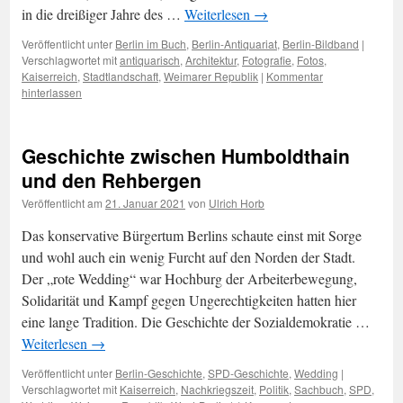
in die dreißiger Jahre des …
Weiterlesen
→
Veröffentlicht unter
Berlin im Buch
,
Berlin-Antiquariat
,
Berlin-Bildband
|
Verschlagwortet mit
antiquarisch
,
Architektur
,
Fotografie
,
Fotos
,
Kaiserreich
,
Stadtlandschaft
,
Weimarer Republik
|
Kommentar
hinterlassen
Geschichte zwischen Humboldthain
und den Rehbergen
Veröffentlicht am
21. Januar 2021
von
Ulrich Horb
Das konservative Bürgertum Berlins schaute einst mit Sorge
und wohl auch ein wenig Furcht auf den Norden der Stadt.
Der „rote Wedding“ war Hochburg der Arbeiterbewegung,
Solidarität und Kampf gegen Ungerechtigkeiten hatten hier
eine lange Tradition. Die Geschichte der Sozialdemokratie …
Weiterlesen
→
Veröffentlicht unter
Berlin-Geschichte
,
SPD-Geschichte
,
Wedding
|
Verschlagwortet mit
Kaiserreich
,
Nachkriegszeit
,
Politik
,
Sachbuch
,
SPD
,