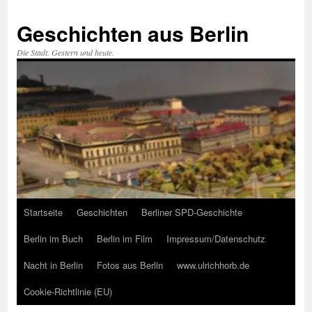
Zum
Inhalt
Geschichten aus Berlin
springen
Die Stadt. Gestern und heute.
Startseite
Geschichten
Berliner SPD-Geschichte
Berlin im Buch
Berlin im Film
Impressum/Datenschutz
Nacht in Berlin
Fotos aus Berlin
www.ulrichhorb.de
Cookie-Richtlinie (EU)