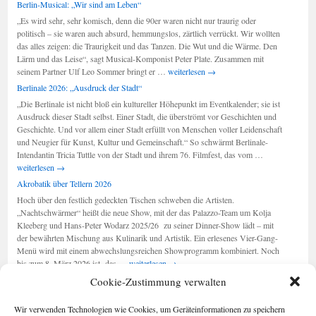
Berlin-Musical: „Wir sind am Leben“
„Es wird sehr, sehr komisch, denn die 90er waren nicht nur traurig oder
politisch – sie waren auch absurd, hemmungslos, zärtlich verrückt. Wir wollten
das alles zeigen: die Traurigkeit und das Tanzen. Die Wut und die Wärme. Den
Lärm und das Leise“, sagt Musical-Komponist Peter Plate. Zusammen mit
Berlin-
seinem Partner Ulf Leo Sommer bringt er …
weiterlesen
→
Musical:
Berlinale 2026: „Ausdruck der Stadt“
„Wir
„Die Berlinale ist nicht bloß ein kultureller Höhepunkt im Eventkalender; sie ist
sind
Ausdruck dieser Stadt selbst. Einer Stadt, die überströmt vor Geschichten und
am
Geschichte. Und vor allem einer Stadt erfüllt von Menschen voller Leidenschaft
Leben“
und Neugier für Kunst, Kultur und Gemeinschaft.“ So schwärmt Berlinale-
Berlinale
Intendantin Tricia Tuttle von der Stadt und ihrem 76. Filmfest, das vom …
2026:
weiterlesen
→
„Ausdruck
Akrobatik über Tellern 2026
der
Hoch über den festlich gedeckten Tischen schweben die Artisten.
Stadt“
„Nachtschwärmer“ heißt die neue Show, mit der das Palazzo-Team um Kolja
Kleeberg und Hans-Peter Wodarz 2025/26 zu seiner Dinner-Show lädt – mit
der bewährten Mischung aus Kulinarik und Artistik. Ein erlesenes Vier-Gang-
Menü wird mit einem abwechslungsreichen Showprogramm kombiniert. Noch
Akrobatik
bis zum 8. März 2026 ist das …
weiterlesen
→
über
Cookie-Zustimmung verwalten
Tellern
2026
Seiten
Kategorien
Wir verwenden Technologien wie Cookies, um Geräteinformationen zu speichern