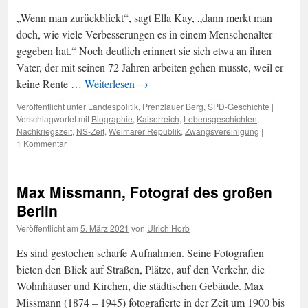
„Wenn man zurückblickt“, sagt Ella Kay, „dann merkt man
doch, wie viele Verbesserungen es in einem Menschenalter
gegeben hat.“ Noch deutlich erinnert sie sich etwa an ihren
Vater, der mit seinen 72 Jahren arbeiten gehen musste, weil er
keine Rente …
Weiterlesen
→
Veröffentlicht unter
Landespolitik
,
Prenzlauer Berg
,
SPD-Geschichte
|
Verschlagwortet mit
Biographie
,
Kaiserreich
,
Lebensgeschichten
,
Nachkriegszeit
,
NS-Zeit
,
Weimarer Republik
,
Zwangsvereinigung
|
1 Kommentar
Max Missmann, Fotograf des großen
Berlin
Veröffentlicht am
5. März 2021
von
Ulrich Horb
Es sind gestochen scharfe Aufnahmen. Seine Fotografien
bieten den Blick auf Straßen, Plätze, auf den Verkehr, die
Wohnhäuser und Kirchen, die städtischen Gebäude. Max
Missmann (1874 – 1945) fotografierte in der Zeit um 1900 bis