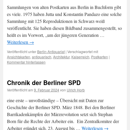
Sammlungen von alten Postkarten aus Berlin in Buchform gibt
es viele. 1975 haben Jutta und Konstantin Pandazo eine solche
Sammlung mit 125 Reproduktionen in Schwarz-weiß
veröffentlicht. Sie haben diesen Bildband zusammengestellt, so
heißt es im Vorwort, „um der jüngeren Generation …
Weiterlesen
→
Veröffentlicht unter
Berlin-Antiquariat
|
Verschlagwortet mit
Ansichtskarten
,
antiquarisch
,
Architektur
,
Kaiserreich
,
Postkarten
|
Kommentar hinterlassen
Chronik der Berliner SPD
Veröffentlicht am
9. Februar 2024
von
Ulrich Horb
eine erste – unvollständige – Übersicht mit Daten zur
Geschichte der Berliner SPD. März 1848. Bei den Berliner
Barrikadenkämpfen der Märzrevolution setzt sich Stephan
Born für die Rechte der Arbeiter ein. Ein Zentralkomitee der
Arbeiter gründet sich. 23. August bis …
Weiterlesen
→